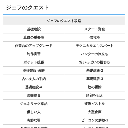
ジェフのクエスト
ジェフのクエスト攻略
基礎建設
スタート資金
止血の重要性
信号塔
作業台のアップグレード
テクニカルエキスパート
制作実習
ハンターの旅立ち
ポケット拡張
箱いっぱいの親切心
基礎建設-医療
基礎建設-2
古い友人の手紙
基礎建設-3
基礎建設-4
蚊の駆除
医療物資
頭部を狙え
ジェネリック薬品
複製ピストル
優しい人
大型倉庫
奇妙な羽
ビーコンの解放-1