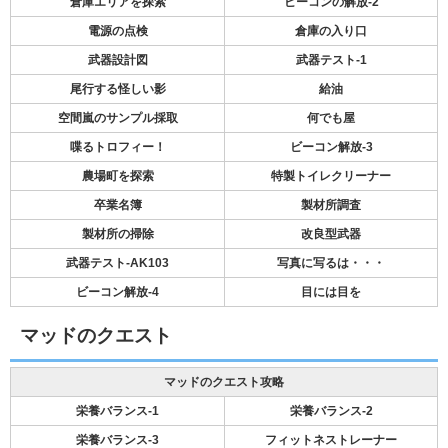
倉庫エリアを探索
ビーコンの解放-2
電源の点検
倉庫の入り口
武器設計図
武器テスト-1
尾行する怪しい影
給油
空間嵐のサンプル採取
何でも屋
喋るトロフィー！
ビーコン解放-3
農場町を探索
特製トイレクリーナー
卒業名簿
製材所調査
製材所の掃除
改良型武器
武器テスト-AK103
写真に写るは・・・
ビーコン解放-4
目には目を
マッドのクエスト
マッドのクエスト攻略
栄養バランス-1
栄養バランス-2
栄養バランス-3
フィットネストレーナー