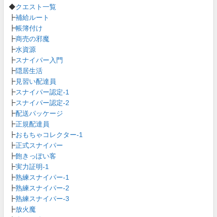
◆
クエスト一覧
┣
補給ルート
┣
帳簿付け
┣
商売の邪魔
┣
水資源
┣
スナイパー入門
┣
隠居生活
┣
見習い配達員
┣
スナイパー認定-1
┣
スナイパー認定-2
┣
配送パッケージ
┣
正規配達員
┣
おもちゃコレクター-1
┣
正式スナイパー
┣
飽きっぽい客
┣
実力証明-1
┣
熟練スナイパー-1
┣
熟練スナイパー-2
┣
熟練スナイパー-3
┣
放火魔