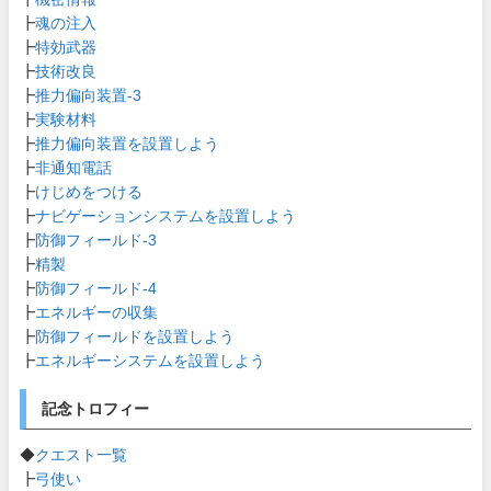
┣
魂の注入
┣
特効武器
┣
技術改良
┣
推力偏向装置-3
┣
実験材料
┣
推力偏向装置を設置しよう
┣
非通知電話
┣
けじめをつける
┣
ナビゲーションシステムを設置しよう
┣
防御フィールド-3
┣
精製
┣
防御フィールド-4
┣
エネルギーの収集
┣
防御フィールドを設置しよう
┣
エネルギーシステムを設置しよう
記念トロフィー
◆
クエスト一覧
┣
弓使い