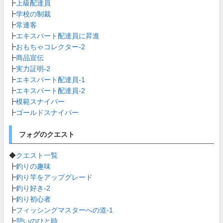
┣
上級配達員
┣
学校の制裁
┣
常連客
┣
エキスパート配達員に昇進
┣
おもちゃコレクター-2
┣
商品宣伝
┣
実力証明-2
┣
エキスパート配達員-1
┣
エキスパート配達員-2
┣
模範スナイパー
┣
ゴールドスナイパー
フォグのクエスト
◆
クエスト一覧
┣
釣りの趣味
┣
釣り竿をアップグレード
┣
釣り好き-2
┣
釣り初心者
┣
フィッシングマスターへの道-1
┣
憩いのひと時