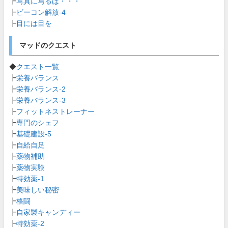
┣
写真に写るは・・・
┣
ビーコン解放-4
┣
目には目を
マッドのクエスト
◆
クエスト一覧
┣
栄養バランス
┣
栄養バランス-2
┣
栄養バランス-3
┣
フィットネストレーナー
┣
専門のシェフ
┣
基礎建設-5
┣
自給自足
┣
薬物補助
┣
薬物実験
┣
特効薬-1
┣
美味しい秘密
┣
格闘
┣
自家製キャンディー
┣
特効薬-2