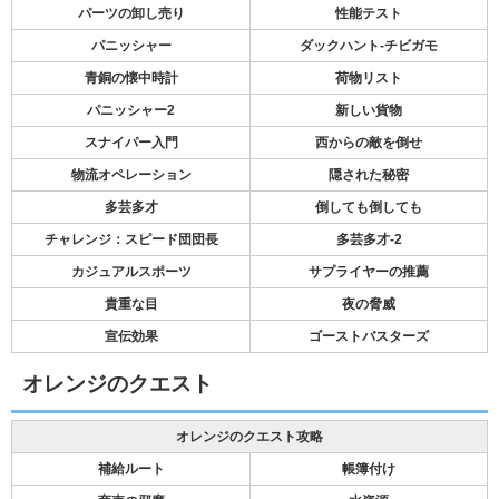
パーツの卸し売り
性能テスト
パニッシャー
ダックハント-チビガモ
青銅の懐中時計
荷物リスト
パニッシャー2
新しい貨物
スナイパー入門
西からの敵を倒せ
物流オペレーション
隠された秘密
多芸多才
倒しても倒しても
チャレンジ：スピード団団長
多芸多才-2
カジュアルスポーツ
サプライヤーの推薦
貴重な目
夜の脅威
宣伝効果
ゴーストバスターズ
オレンジのクエスト
オレンジのクエスト攻略
補給ルート
帳簿付け