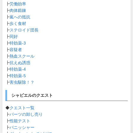
┣
労働効率
┣
肉体鍛錬
┣
嵐への抵抗
┣
歩く食材
┣
ステロイド団長
┣
同好
┣
特効薬-3
┣
容疑者
┣
熱血スクール
┣
抗えぬ誘惑
┣
特効薬-4
┣
特効薬-5
┣
害虫駆除！？
シャビエルのクエスト
◆
クエスト一覧
┣
パーツの卸し売り
┣
性能テスト
┣
パニッシャー