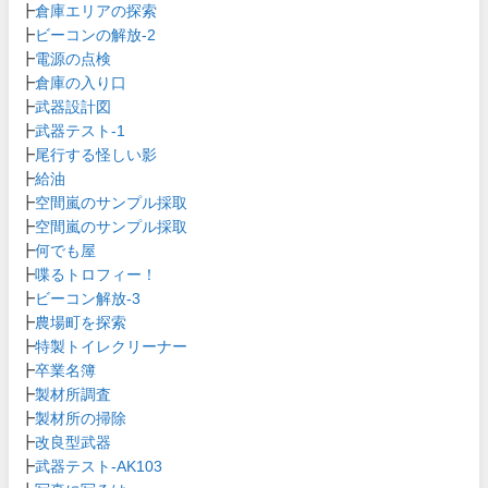
┣
倉庫エリアの探索
┣
ビーコンの解放-2
┣
電源の点検
┣
倉庫の入り口
┣
武器設計図
┣
武器テスト-1
┣
尾行する怪しい影
┣
給油
┣
空間嵐のサンプル採取
┣
空間嵐のサンプル採取
┣
何でも屋
┣
喋るトロフィー！
┣
ビーコン解放-3
┣
農場町を探索
┣
特製トイレクリーナー
┣
卒業名簿
┣
製材所調査
┣
製材所の掃除
┣
改良型武器
┣
武器テスト-AK103