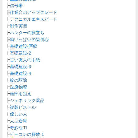
┣
信号塔
┣
作業台のアップグレード
┣
テクニカルエキスパート
┣
制作実習
┣
ハンターの旅立ち
┣
箱いっぱいの親切心
┣
基礎建設-医療
┣
基礎建設-2
┣
古い友人の手紙
┣
基礎建設-3
┣
基礎建設-4
┣
蚊の駆除
┣
医療物資
┣
頭部を狙え
┣
ジェネリック薬品
┣
複製ピストル
┣
優しい人
┣
大型倉庫
┣
奇妙な羽
┣
ビーコンの解放-1