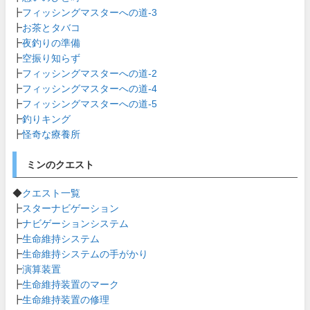
┣
フィッシングマスターへの道-3
┣
お茶とタバコ
┣
夜釣りの準備
┣
空振り知らず
┣
フィッシングマスターへの道-2
┣
フィッシングマスターへの道-4
┣
フィッシングマスターへの道-5
┣
釣りキング
┣
怪奇な療養所
ミンのクエスト
◆
クエスト一覧
┣
スターナビゲーション
┣
ナビゲーションシステム
┣
生命維持システム
┣
生命維持システムの手がかり
┣
演算装置
┣
生命維持装置のマーク
┣
生命維持装置の修理