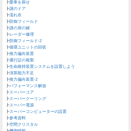
┣
愛車を探せ
┣
謎のドア
┣
濡れ衣
┣
防御フィールド
┣
謎の扉の鍵
┣
レーダー修理
┣
防御フィールド-2
┣
循環ユニットの回収
┣
推力偏向装置
┣
通行証の複製
┣
生命維持装置システムを設置しよう
┣
演算能力不足
┣
推力偏向装置-2
┣
パフォーマンス解放
┣
スーパーコア
┣
スーパークーリング
┣
スーパー電源
┣
スーパーコンピューターの設置
┣
参考資料
┣
空間クリスタル
┣
機密情報