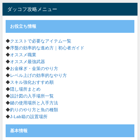
ダッコフ攻略メニュー
お役立ち情報
◆
クエストで必要なアイテム一覧
◆
序盤の効率的な進め方｜初心者ガイド
◆
オススメ職業
◆
オススメ最強武器
◆
お金稼ぎ・金策のやり方
◆
レベル上げの効率的なやり方
◆
スキル強化おすすめ順
◆
隠し場所まとめ
◆
設計図の入手場所一覧
◆
鍵の使用場所と入手方法
◆
釣りのやり方と魚の種類
◆
J-Lab箱の設置場所
基本情報