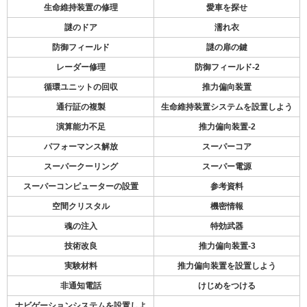
生命維持装置の修理
愛車を探せ
謎のドア
濡れ衣
防御フィールド
謎の扉の鍵
レーダー修理
防御フィールド-2
循環ユニットの回収
推力偏向装置
通行証の複製
生命維持装置システムを設置しよう
演算能力不足
推力偏向装置-2
パフォーマンス解放
スーパーコア
スーパークーリング
スーパー電源
スーパーコンピューターの設置
参考資料
空間クリスタル
機密情報
魂の注入
特効武器
技術改良
推力偏向装置-3
実験材料
推力偏向装置を設置しよう
非通知電話
けじめをつける
ナビゲーションシステムを設置しよ