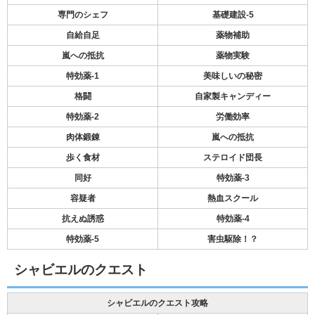
専門のシェフ
基礎建設-5
自給自足
薬物補助
嵐への抵抗
薬物実験
特効薬-1
美味しいの秘密
格闘
自家製キャンディー
特効薬-2
労働効率
肉体鍛錬
嵐への抵抗
歩く食材
ステロイド団長
同好
特効薬-3
容疑者
熱血スクール
抗えぬ誘惑
特効薬-4
特効薬-5
害虫駆除！？
シャビエルのクエスト
シャビエルのクエスト攻略