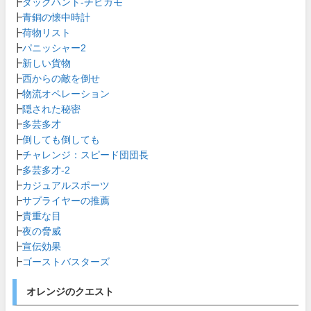
┣
ダックハント-チビガモ
┣
青銅の懐中時計
┣
荷物リスト
┣
パニッシャー2
┣
新しい貨物
┣
西からの敵を倒せ
┣
物流オペレーション
┣
隠された秘密
┣
多芸多才
┣
倒しても倒しても
┣
チャレンジ：スピード団団長
┣
多芸多才-2
┣
カジュアルスポーツ
┣
サプライヤーの推薦
┣
貴重な目
┣
夜の脅威
┣
宣伝効果
┣
ゴーストバスターズ
オレンジのクエスト