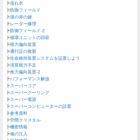
┣
濡れ衣
┣
防御フィールド
┣
謎の扉の鍵
┣
レーダー修理
┣
防御フィールド-2
┣
循環ユニットの回収
┣
推力偏向装置
┣
通行証の複製
┣
生命維持装置システムを設置しよう
┣
演算能力不足
┣
推力偏向装置-2
┣
パフォーマンス解放
┣
スーパーコア
┣
スーパークーリング
┣
スーパー電源
┣
スーパーコンピューターの設置
┣
参考資料
┣
空間クリスタル
┣
機密情報
┣
魂の注入