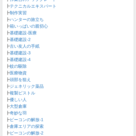
┣
テクニカルエキスパート
┣
制作実習
┣
ハンターの旅立ち
┣
箱いっぱいの親切心
┣
基礎建設-医療
┣
基礎建設-2
┣
古い友人の手紙
┣
基礎建設-3
┣
基礎建設-4
┣
蚊の駆除
┣
医療物資
┣
頭部を狙え
┣
ジェネリック薬品
┣
複製ピストル
┣
優しい人
┣
大型倉庫
┣
奇妙な羽
┣
ビーコンの解放-1
┣
倉庫エリアの探索
┣
ビーコンの解放-2