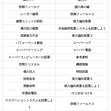
防御フィールド
謎の扉の鍵
レーダー修理
防御フィールド-2
循環ユニットの回収
推力偏向装置
通行証の複製
生命維持装置システムを設置しよう
演算能力不足
推力偏向装置-2
パフォーマンス解放
スーパーコア
スーパークーリング
スーパー電源
スーパーコンピューターの設置
参考資料
空間クリスタル
機密情報
魂の注入
特効武器
技術改良
推力偏向装置-3
実験材料
推力偏向装置を設置しよう
非通知電話
けじめをつける
ナビゲーションシステムを設置しよ
防御フィールド-3
う