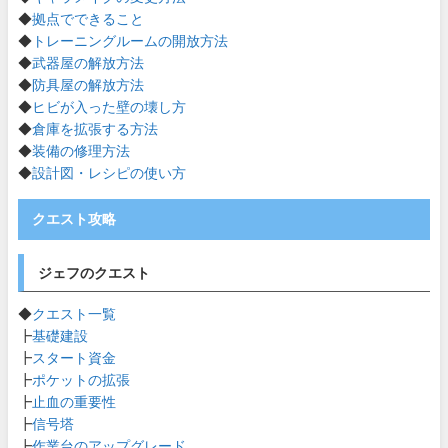
◆
拠点でできること
◆
トレーニングルームの開放方法
◆
武器屋の解放方法
◆
防具屋の解放方法
◆
ヒビが入った壁の壊し方
◆
倉庫を拡張する方法
◆
装備の修理方法
◆
設計図・レシピの使い方
クエスト攻略
ジェフのクエスト
◆
クエスト一覧
┣
基礎建設
┣
スタート資金
┣
ポケットの拡張
┣
止血の重要性
┣
信号塔
┣
作業台のアップグレード