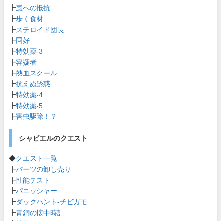
┣
嵐への抵抗
┣
歩く食材
┣
ステロイド団長
┣
同好
┣
特効薬-3
┣
容疑者
┣
熱血スクール
┣
抗えぬ誘惑
┣
特効薬-4
┣
特効薬-5
┣
害虫駆除！？
シャビエルのクエスト
◆
クエスト一覧
┣
パーツの卸し売り
┣
性能テスト
┣
パニッシャー
┣
ダックハント-チビガモ
┣
青銅の懐中時計