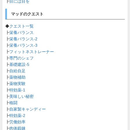
┣
目には目を
マッドのクエスト
◆
クエスト一覧
┣
栄養バランス
┣
栄養バランス-2
┣
栄養バランス-3
┣
フィットネストレーナー
┣
専門のシェフ
┣
基礎建設-5
┣
自給自足
┣
薬物補助
┣
薬物実験
┣
特効薬-1
┣
美味しい秘密
┣
格闘
┣
自家製キャンディー
┣
特効薬-2
┣
労働効率
┣
肉体鍛錬