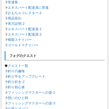
┣
常連客
┣
エキスパート配達員に昇進
┣
おもちゃコレクター-2
┣
商品宣伝
┣
実力証明-2
┣
エキスパート配達員-1
┣
エキスパート配達員-2
┣
模範スナイパー
┣
ゴールドスナイパー
フォグのクエスト
◆
クエスト一覧
┣
釣りの趣味
┣
釣り竿をアップグレード
┣
釣り好き-2
┣
釣り初心者
┣
フィッシングマスターへの道-1
┣
憩いのひと時
┣
フィッシングマスターへの道-3
┣
お茶とタバコ