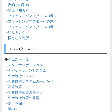
┣
夜釣りの準備
┣
空振り知らず
┣
フィッシングマスターへの道-2
┣
フィッシングマスターへの道-4
┣
フィッシングマスターへの道-5
┣
釣りキング
┣
怪奇な療養所
ミンのクエスト
◆
クエスト一覧
┣
スターナビゲーション
┣
ナビゲーションシステム
┣
生命維持システム
┣
生命維持システムの手がかり
┣
演算装置
┣
生命維持装置のマーク
┣
生命維持装置の修理
┣
愛車を探せ
┣
謎のドア