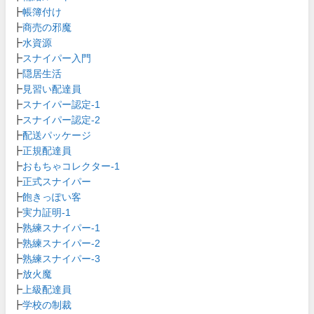
┣
帳簿付け
┣
商売の邪魔
┣
水資源
┣
スナイパー入門
┣
隠居生活
┣
見習い配達員
┣
スナイパー認定-1
┣
スナイパー認定-2
┣
配送パッケージ
┣
正規配達員
┣
おもちゃコレクター-1
┣
正式スナイパー
┣
飽きっぽい客
┣
実力証明-1
┣
熟練スナイパー-1
┣
熟練スナイパー-2
┣
熟練スナイパー-3
┣
放火魔
┣
上級配達員
┣
学校の制裁