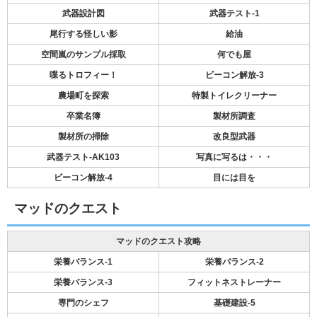
武器設計図
武器テスト-1
尾行する怪しい影
給油
空間嵐のサンプル採取
何でも屋
喋るトロフィー！
ビーコン解放-3
農場町を探索
特製トイレクリーナー
卒業名簿
製材所調査
製材所の掃除
改良型武器
武器テスト-AK103
写真に写るは・・・
ビーコン解放-4
目には目を
マッドのクエスト
マッドのクエスト攻略
栄養バランス-1
栄養バランス-2
栄養バランス-3
フィットネストレーナー
専門のシェフ
基礎建設-5