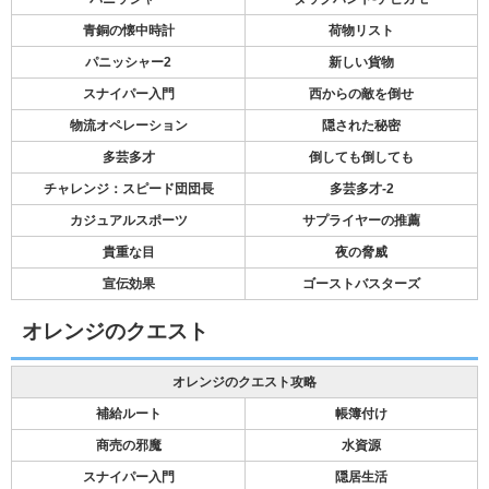
青銅の懐中時計
荷物リスト
パニッシャー2
新しい貨物
スナイパー入門
西からの敵を倒せ
物流オペレーション
隠された秘密
多芸多才
倒しても倒しても
チャレンジ：スピード団団長
多芸多才-2
カジュアルスポーツ
サプライヤーの推薦
貴重な目
夜の脅威
宣伝効果
ゴーストバスターズ
オレンジのクエスト
オレンジのクエスト攻略
補給ルート
帳簿付け
商売の邪魔
水資源
スナイパー入門
隠居生活