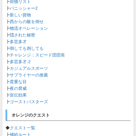
┣
荷物リスト
┣
パニッシャー2
┣
新しい貨物
┣
西からの敵を倒せ
┣
物流オペレーション
┣
隠された秘密
┣
多芸多才
┣
倒しても倒しても
┣
チャレンジ：スピード団団長
┣
多芸多才-2
┣
カジュアルスポーツ
┣
サプライヤーの推薦
┣
貴重な目
┣
夜の脅威
┣
宣伝効果
┣
ゴーストバスターズ
オレンジのクエスト
◆
クエスト一覧
┣
補給ルート