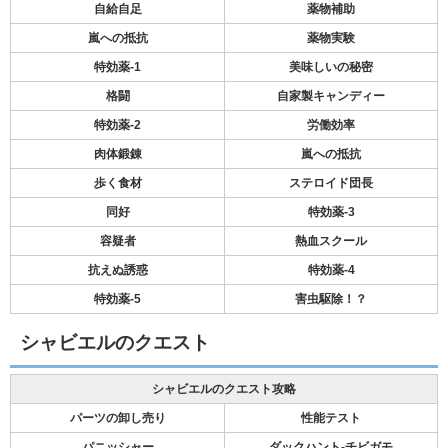
自給自足
薬物補助
嵐への抵抗
薬物実験
特効薬-1
美味しいの秘密
格闘
自家製キャンディー
特効薬-2
労働効率
肉体鍛錬
嵐への抵抗
歩く食材
ステロイド団長
同好
特効薬-3
容疑者
熱血スクール
抗えぬ誘惑
特効薬-4
特効薬-5
害虫駆除！？
シャビエルのクエスト
シャビエルのクエスト攻略
パーツの卸し売り
性能テスト
パニッシャー
ダックハント-チビガモ