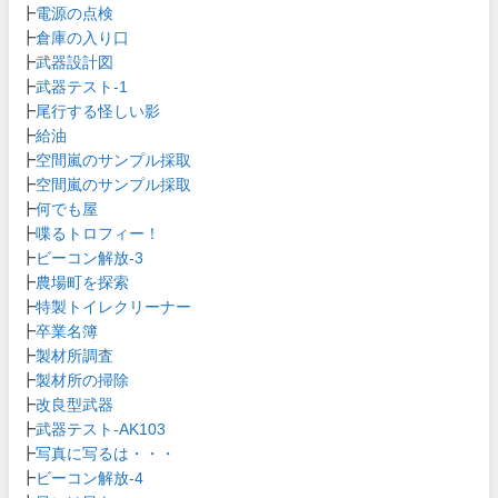
┣
電源の点検
┣
倉庫の入り口
┣
武器設計図
┣
武器テスト-1
┣
尾行する怪しい影
┣
給油
┣
空間嵐のサンプル採取
┣
空間嵐のサンプル採取
┣
何でも屋
┣
喋るトロフィー！
┣
ビーコン解放-3
┣
農場町を探索
┣
特製トイレクリーナー
┣
卒業名簿
┣
製材所調査
┣
製材所の掃除
┣
改良型武器
┣
武器テスト-AK103
┣
写真に写るは・・・
┣
ビーコン解放-4