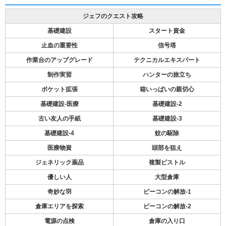
ジェフのクエスト攻略
基礎建設
スタート資金
止血の重要性
信号塔
作業台のアップグレード
テクニカルエキスパート
制作実習
ハンターの旅立ち
ポケット拡張
箱いっぱいの親切心
基礎建設-医療
基礎建設-2
古い友人の手紙
基礎建設-3
基礎建設-4
蚊の駆除
医療物資
頭部を狙え
ジェネリック薬品
複製ピストル
優しい人
大型倉庫
奇妙な羽
ビーコンの解放-1
倉庫エリアを探索
ビーコンの解放-2
電源の点検
倉庫の入り口