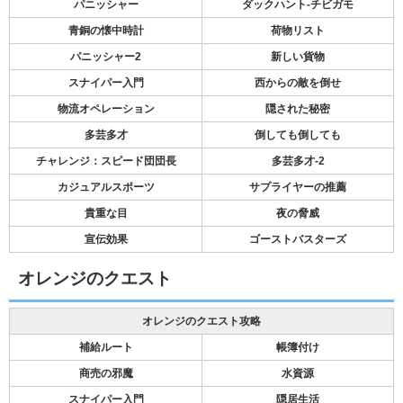
パニッシャー
ダックハント-チビガモ
青銅の懐中時計
荷物リスト
パニッシャー2
新しい貨物
スナイパー入門
西からの敵を倒せ
物流オペレーション
隠された秘密
多芸多才
倒しても倒しても
チャレンジ：スピード団団長
多芸多才-2
カジュアルスポーツ
サプライヤーの推薦
貴重な目
夜の脅威
宣伝効果
ゴーストバスターズ
オレンジのクエスト
オレンジのクエスト攻略
補給ルート
帳簿付け
商売の邪魔
水資源
スナイパー入門
隠居生活