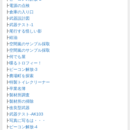
┣
電源の点検
┣
倉庫の入り口
┣
武器設計図
┣
武器テスト-1
┣
尾行する怪しい影
┣
給油
┣
空間嵐のサンプル採取
┣
空間嵐のサンプル採取
┣
何でも屋
┣
喋るトロフィー！
┣
ビーコン解放-3
┣
農場町を探索
┣
特製トイレクリーナー
┣
卒業名簿
┣
製材所調査
┣
製材所の掃除
┣
改良型武器
┣
武器テスト-AK103
┣
写真に写るは・・・
┣
ビーコン解放-4