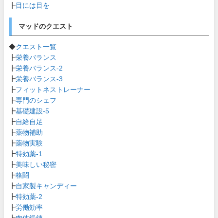
┣
目には目を
マッドのクエスト
◆
クエスト一覧
┣
栄養バランス
┣
栄養バランス-2
┣
栄養バランス-3
┣
フィットネストレーナー
┣
専門のシェフ
┣
基礎建設-5
┣
自給自足
┣
薬物補助
┣
薬物実験
┣
特効薬-1
┣
美味しい秘密
┣
格闘
┣
自家製キャンディー
┣
特効薬-2
┣
労働効率