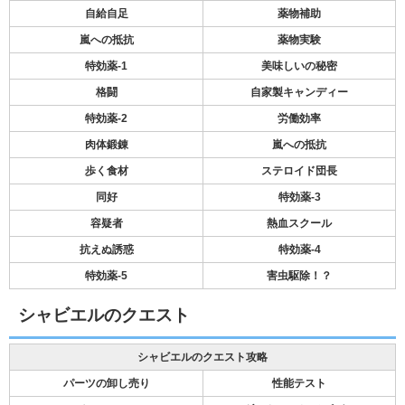
自給自足
薬物補助
嵐への抵抗
薬物実験
特効薬-1
美味しいの秘密
格闘
自家製キャンディー
特効薬-2
労働効率
肉体鍛錬
嵐への抵抗
歩く食材
ステロイド団長
同好
特効薬-3
容疑者
熱血スクール
抗えぬ誘惑
特効薬-4
特効薬-5
害虫駆除！？
シャビエルのクエスト
シャビエルのクエスト攻略
パーツの卸し売り
性能テスト