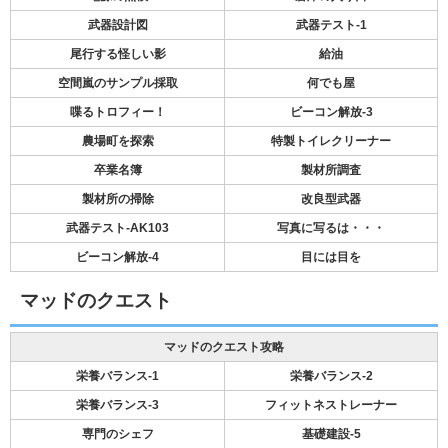
武器設計図
武器テスト-1
尾行する怪しい影
給油
空間嵐のサンプル採取
何でも屋
喋るトロフィー！
ビーコン解放-3
農場町を探索
特製トイレクリーナー
卒業名簿
製材所調査
製材所の掃除
改良型武器
武器テスト-AK103
写真に写るは・・・
ビーコン解放-4
目には目を
マッドのクエスト
マッドのクエスト攻略
栄養バランス-1
栄養バランス-2
栄養バランス-3
フィットネストレーナー
専門のシェフ
基礎建設-5