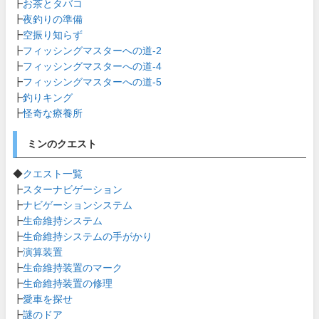
┣
お茶とタバコ
┣
夜釣りの準備
┣
空振り知らず
┣
フィッシングマスターへの道-2
┣
フィッシングマスターへの道-4
┣
フィッシングマスターへの道-5
┣
釣りキング
┣
怪奇な療養所
ミンのクエスト
◆
クエスト一覧
┣
スターナビゲーション
┣
ナビゲーションシステム
┣
生命維持システム
┣
生命維持システムの手がかり
┣
演算装置
┣
生命維持装置のマーク
┣
生命維持装置の修理
┣
愛車を探せ
┣
謎のドア