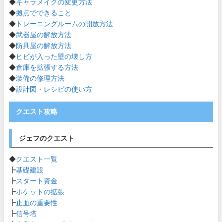
◆
キャラメイクの変更方法
◆
拠点でできること
◆
トレーニングルームの開放方法
◆
武器屋の解放方法
◆
防具屋の解放方法
◆
ヒビが入った壁の壊し方
◆
倉庫を拡張する方法
◆
装備の修理方法
◆
設計図・レシピの使い方
クエスト攻略
ジェフのクエスト
◆
クエスト一覧
┣
基礎建設
┣
スタート資金
┣
ポケットの拡張
┣
止血の重要性
┣
信号塔