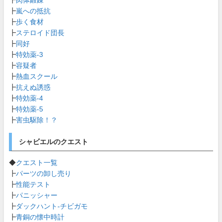
┣
肉体鍛錬
┣
嵐への抵抗
┣
歩く食材
┣
ステロイド団長
┣
同好
┣
特効薬-3
┣
容疑者
┣
熱血スクール
┣
抗えぬ誘惑
┣
特効薬-4
┣
特効薬-5
┣
害虫駆除！？
シャビエルのクエスト
◆
クエスト一覧
┣
パーツの卸し売り
┣
性能テスト
┣
パニッシャー
┣
ダックハント-チビガモ
┣
青銅の懐中時計