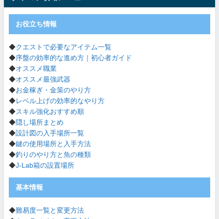
お役立ち情報
◆
クエストで必要なアイテム一覧
◆
序盤の効率的な進め方｜初心者ガイド
◆
オススメ職業
◆
オススメ最強武器
◆
お金稼ぎ・金策のやり方
◆
レベル上げの効率的なやり方
◆
スキル強化おすすめ順
◆
隠し場所まとめ
◆
設計図の入手場所一覧
◆
鍵の使用場所と入手方法
◆
釣りのやり方と魚の種類
◆
J-Lab箱の設置場所
基本情報
◆
難易度一覧と変更方法