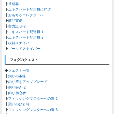
┣
常連客
┣
エキスパート配達員に昇進
┣
おもちゃコレクター-2
┣
商品宣伝
┣
実力証明-2
┣
エキスパート配達員-1
┣
エキスパート配達員-2
┣
模範スナイパー
┣
ゴールドスナイパー
フォグのクエスト
◆
クエスト一覧
┣
釣りの趣味
┣
釣り竿をアップグレード
┣
釣り好き-2
┣
釣り初心者
┣
フィッシングマスターへの道-1
┣
憩いのひと時
┣
フィッシングマスターへの道-3