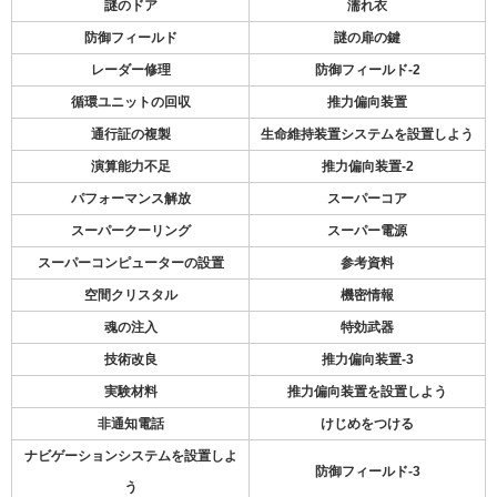
謎のドア
濡れ衣
防御フィールド
謎の扉の鍵
レーダー修理
防御フィールド-2
循環ユニットの回収
推力偏向装置
通行証の複製
生命維持装置システムを設置しよう
演算能力不足
推力偏向装置-2
パフォーマンス解放
スーパーコア
スーパークーリング
スーパー電源
スーパーコンピューターの設置
参考資料
空間クリスタル
機密情報
魂の注入
特効武器
技術改良
推力偏向装置-3
実験材料
推力偏向装置を設置しよう
非通知電話
けじめをつける
ナビゲーションシステムを設置しよ
防御フィールド-3
う