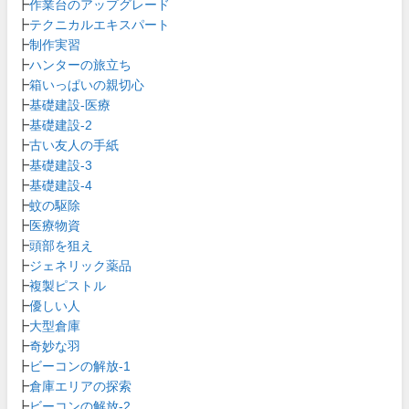
┣
作業台のアップグレード
┣
テクニカルエキスパート
┣
制作実習
┣
ハンターの旅立ち
┣
箱いっぱいの親切心
┣
基礎建設-医療
┣
基礎建設-2
┣
古い友人の手紙
┣
基礎建設-3
┣
基礎建設-4
┣
蚊の駆除
┣
医療物資
┣
頭部を狙え
┣
ジェネリック薬品
┣
複製ピストル
┣
優しい人
┣
大型倉庫
┣
奇妙な羽
┣
ビーコンの解放-1
┣
倉庫エリアの探索
┣
ビーコンの解放-2