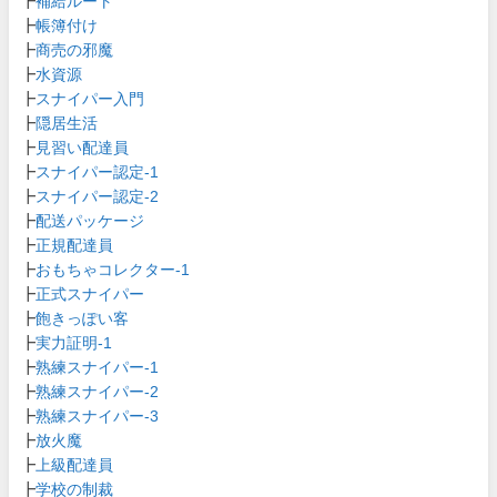
┣
補給ルート
┣
帳簿付け
┣
商売の邪魔
┣
水資源
┣
スナイパー入門
┣
隠居生活
┣
見習い配達員
┣
スナイパー認定-1
┣
スナイパー認定-2
┣
配送パッケージ
┣
正規配達員
┣
おもちゃコレクター-1
┣
正式スナイパー
┣
飽きっぽい客
┣
実力証明-1
┣
熟練スナイパー-1
┣
熟練スナイパー-2
┣
熟練スナイパー-3
┣
放火魔
┣
上級配達員
┣
学校の制裁