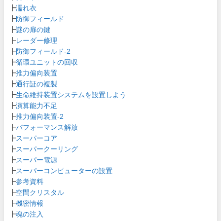
┣
濡れ衣
┣
防御フィールド
┣
謎の扉の鍵
┣
レーダー修理
┣
防御フィールド-2
┣
循環ユニットの回収
┣
推力偏向装置
┣
通行証の複製
┣
生命維持装置システムを設置しよう
┣
演算能力不足
┣
推力偏向装置-2
┣
パフォーマンス解放
┣
スーパーコア
┣
スーパークーリング
┣
スーパー電源
┣
スーパーコンピューターの設置
┣
参考資料
┣
空間クリスタル
┣
機密情報
┣
魂の注入