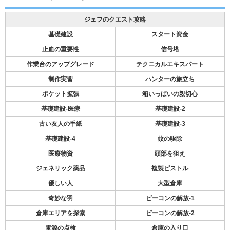
ジェフのクエスト攻略
基礎建設
スタート資金
止血の重要性
信号塔
作業台のアップグレード
テクニカルエキスパート
制作実習
ハンターの旅立ち
ポケット拡張
箱いっぱいの親切心
基礎建設-医療
基礎建設-2
古い友人の手紙
基礎建設-3
基礎建設-4
蚊の駆除
医療物資
頭部を狙え
ジェネリック薬品
複製ピストル
優しい人
大型倉庫
奇妙な羽
ビーコンの解放-1
倉庫エリアを探索
ビーコンの解放-2
電源の点検
倉庫の入り口