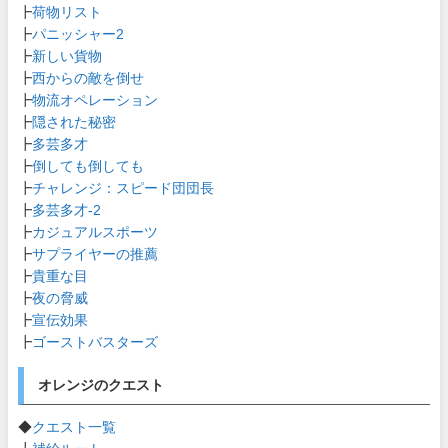
┣
荷物リスト
┣
パニッシャー2
┣
新しい貨物
┣
西からの敵を倒せ
┣
物流オペレーション
┣
隠された秘密
┣
多芸多才
┣
倒しても倒しても
┣
チャレンジ：スピード団団長
┣
多芸多才-2
┣
カジュアルスポーツ
┣
サプライヤーの推薦
┣
貴重な目
┣
夜の脅威
┣
宣伝効果
┣
ゴーストバスターズ
オレンジのクエスト
◆
クエスト一覧