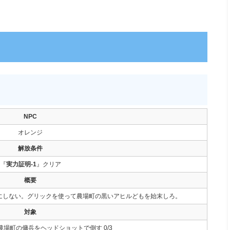
NPC
オレンジ
解放条件
『
実力証明-1
』クリア
概要
にしない。グリックを使って農場町の黒いアヒルどもを始末しろ。
対象
場町の傭兵をヘッドショットで倒す 0/3