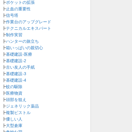
┣
ポケットの拡張
┣
止血の重要性
┣
信号塔
┣
作業台のアップグレード
┣
テクニカルエキスパート
┣
制作実習
┣
ハンターの旅立ち
┣
箱いっぱいの親切心
┣
基礎建設-医療
┣
基礎建設-2
┣
古い友人の手紙
┣
基礎建設-3
┣
基礎建設-4
┣
蚊の駆除
┣
医療物資
┣
頭部を狙え
┣
ジェネリック薬品
┣
複製ピストル
┣
優しい人
┣
大型倉庫
┣
奇妙な羽