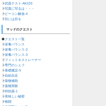
┣
武器テスト-AK103
┣
写真に写るは・・・
┣
ビーコン解放-4
┣
目には目を
マッドのクエスト
◆
クエスト一覧
┣
栄養バランス
┣
栄養バランス-2
┣
栄養バランス-3
┣
フィットネストレーナー
┣
専門のシェフ
┣
基礎建設-5
┣
自給自足
┣
薬物補助
┣
薬物実験
┣
特効薬-1
┣
美味しい秘密
┣
格闘