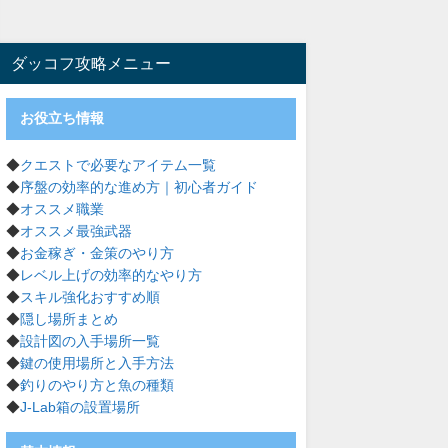
ダッコフ攻略メニュー
お役立ち情報
◆
クエストで必要なアイテム一覧
◆
序盤の効率的な進め方｜初心者ガイド
◆
オススメ職業
◆
オススメ最強武器
◆
お金稼ぎ・金策のやり方
◆
レベル上げの効率的なやり方
◆
スキル強化おすすめ順
◆
隠し場所まとめ
◆
設計図の入手場所一覧
◆
鍵の使用場所と入手方法
◆
釣りのやり方と魚の種類
◆
J-Lab箱の設置場所