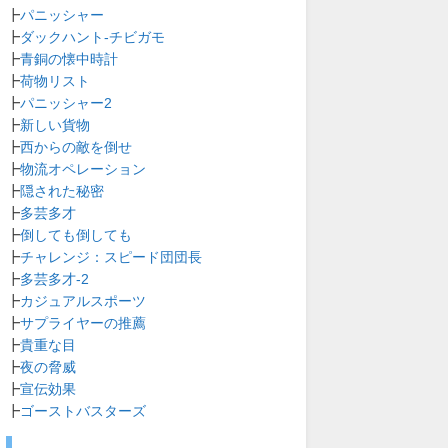
┣
パニッシャー
┣
ダックハント-チビガモ
┣
青銅の懐中時計
┣
荷物リスト
┣
パニッシャー2
┣
新しい貨物
┣
西からの敵を倒せ
┣
物流オペレーション
┣
隠された秘密
┣
多芸多才
┣
倒しても倒しても
┣
チャレンジ：スピード団団長
┣
多芸多才-2
┣
カジュアルスポーツ
┣
サプライヤーの推薦
┣
貴重な目
┣
夜の脅威
┣
宣伝効果
┣
ゴーストバスターズ