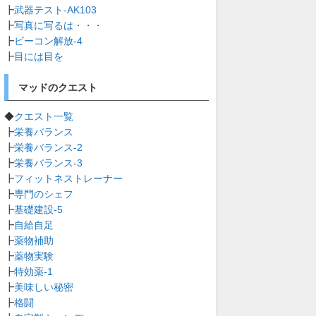
┣
武器テスト-AK103
┣
写真に写るは・・・
┣
ビーコン解放-4
┣
目には目を
マッドのクエスト
◆
クエスト一覧
┣
栄養バランス
┣
栄養バランス-2
┣
栄養バランス-3
┣
フィットネストレーナー
┣
専門のシェフ
┣
基礎建設-5
┣
自給自足
┣
薬物補助
┣
薬物実験
┣
特効薬-1
┣
美味しい秘密
┣
格闘