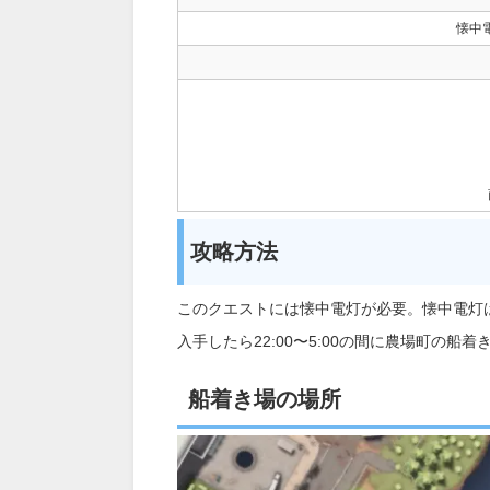
懐中
攻略方法
このクエストには懐中電灯が必要。懐中電灯
入手したら22:00〜5:00の間に農場町の
船着き場の場所