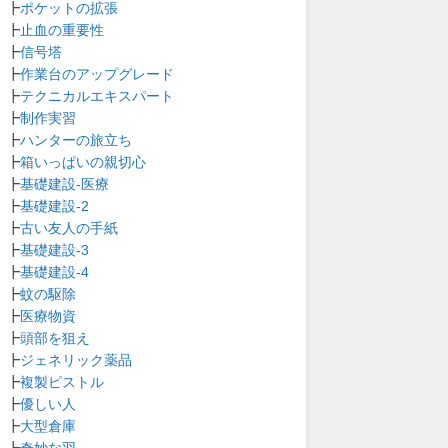
┣
ポケットの拡張
┣
止血の重要性
┣
信号塔
┣
作業台のアップグレード
┣
テクニカルエキスパート
┣
制作実習
┣
ハンターの旅立ち
┣
箱いっぱいの親切心
┣
基礎建設-医療
┣
基礎建設-2
┣
古い友人の手紙
┣
基礎建設-3
┣
基礎建設-4
┣
蚊の駆除
┣
医療物資
┣
頭部を狙え
┣
ジェネリック薬品
┣
複製ピストル
┣
優しい人
┣
大型倉庫
┣
奇妙な羽