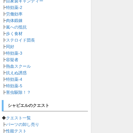
┣
自家製キャンディー
┣
特効薬-2
┣
労働効率
┣
肉体鍛錬
┣
嵐への抵抗
┣
歩く食材
┣
ステロイド団長
┣
同好
┣
特効薬-3
┣
容疑者
┣
熱血スクール
┣
抗えぬ誘惑
┣
特効薬-4
┣
特効薬-5
┣
害虫駆除！？
シャビエルのクエスト
◆
クエスト一覧
┣
パーツの卸し売り
┣
性能テスト