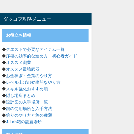
ダッコフ攻略メニュー
お役立ち情報
◆
クエストで必要なアイテム一覧
◆
序盤の効率的な進め方｜初心者ガイド
◆
オススメ職業
◆
オススメ最強武器
◆
お金稼ぎ・金策のやり方
◆
レベル上げの効率的なやり方
◆
スキル強化おすすめ順
◆
隠し場所まとめ
◆
設計図の入手場所一覧
◆
鍵の使用場所と入手方法
◆
釣りのやり方と魚の種類
◆
J-Lab箱の設置場所