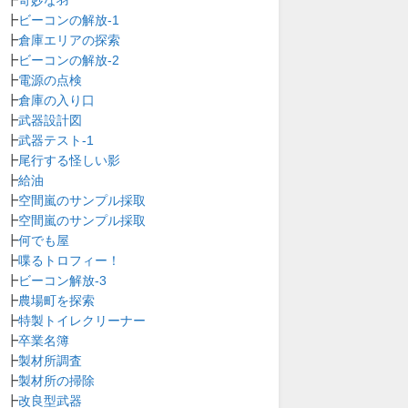
┣
ビーコンの解放-1
┣
倉庫エリアの探索
┣
ビーコンの解放-2
┣
電源の点検
┣
倉庫の入り口
┣
武器設計図
┣
武器テスト-1
┣
尾行する怪しい影
┣
給油
┣
空間嵐のサンプル採取
┣
空間嵐のサンプル採取
┣
何でも屋
┣
喋るトロフィー！
┣
ビーコン解放-3
┣
農場町を探索
┣
特製トイレクリーナー
┣
卒業名簿
┣
製材所調査
┣
製材所の掃除
┣
改良型武器