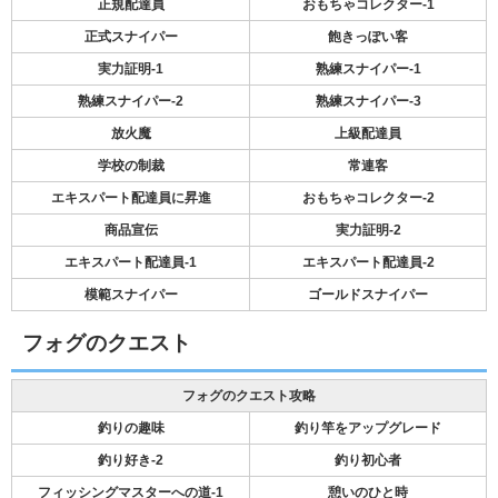
正規配達員
おもちゃコレクター-1
正式スナイパー
飽きっぽい客
実力証明-1
熟練スナイパー-1
熟練スナイパー-2
熟練スナイパー-3
放火魔
上級配達員
学校の制裁
常連客
エキスパート配達員に昇進
おもちゃコレクター-2
商品宣伝
実力証明-2
エキスパート配達員-1
エキスパート配達員-2
模範スナイパー
ゴールドスナイパー
フォグのクエスト
フォグのクエスト攻略
釣りの趣味
釣り竿をアップグレード
釣り好き-2
釣り初心者
フィッシングマスターへの道-1
憩いのひと時