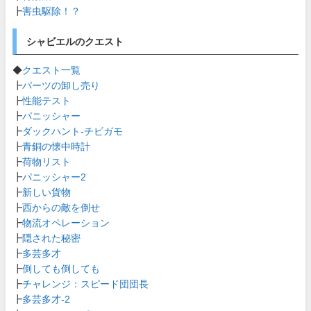
┣
害虫駆除！？
シャビエルのクエスト
◆
クエスト一覧
┣
パーツの卸し売り
┣
性能テスト
┣
パニッシャー
┣
ダックハント-チビガモ
┣
青銅の懐中時計
┣
荷物リスト
┣
パニッシャー2
┣
新しい貨物
┣
西からの敵を倒せ
┣
物流オペレーション
┣
隠された秘密
┣
多芸多才
┣
倒しても倒しても
┣
チャレンジ：スピード団団長
┣
多芸多才-2