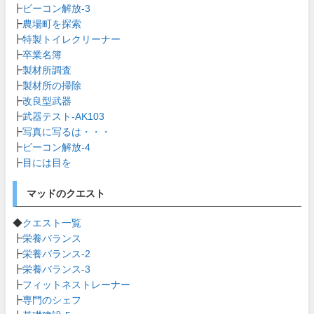
┣
ビーコン解放-3
┣
農場町を探索
┣
特製トイレクリーナー
┣
卒業名簿
┣
製材所調査
┣
製材所の掃除
┣
改良型武器
┣
武器テスト-AK103
┣
写真に写るは・・・
┣
ビーコン解放-4
┣
目には目を
マッドのクエスト
◆
クエスト一覧
┣
栄養バランス
┣
栄養バランス-2
┣
栄養バランス-3
┣
フィットネストレーナー
┣
専門のシェフ