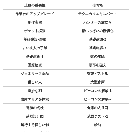
止血の重要性
信号塔
作業台のアップグレード
テクニカルエキスパート
制作実習
ハンターの旅立ち
ポケット拡張
箱いっぱいの親切心
基礎建設-医療
基礎建設-2
古い友人の手紙
基礎建設-3
基礎建設-4
蚊の駆除
医療物資
頭部を狙え
ジェネリック薬品
複製ピストル
優しい人
大型倉庫
奇妙な羽
ビーコンの解放-1
倉庫エリアを探索
ビーコンの解放-2
電源の点検
倉庫の入り口
武器設計図
武器テスト-1
尾行する怪しい影
給油