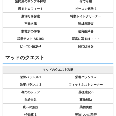
空間嵐のサンプル採取
何でも屋
喋るトロフィー！
ビーコン解放-3
農場町を探索
特製トイレクリーナー
卒業名簿
製材所調査
製材所の掃除
改良型武器
武器テスト-AK103
写真に写るは・・・
ビーコン解放-4
目には目を
マッドのクエスト
マッドのクエスト攻略
栄養バランス-1
栄養バランス-2
栄養バランス-3
フィットネストレーナー
専門のシェフ
基礎建設-5
自給自足
薬物補助
嵐への抵抗
薬物実験
特効薬-1
美味しいの秘密