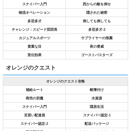
スナイパー入門
西からの敵を倒せ
物流オペレーション
隠された秘密
多芸多才
倒しても倒しても
チャレンジ：スピード団団長
多芸多才-2
カジュアルスポーツ
サプライヤーの推薦
貴重な目
夜の脅威
宣伝効果
ゴーストバスターズ
オレンジのクエスト
オレンジのクエスト攻略
補給ルート
帳簿付け
商売の邪魔
水資源
スナイパー入門
隠居生活
見習い配達員
スナイパー認定-1
スナイパー認定-2
配送パッケージ