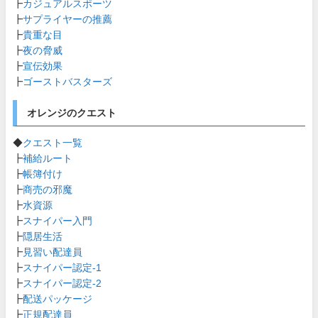
┣
カジュアルスポーツ
┣
サプライヤーの推薦
┣
貴重な目
┣
夜の脅威
┣
宣伝効果
┣
ゴーストバスターズ
オレンジのクエスト
◆
クエスト一覧
┣
補給ルート
┣
帳簿付け
┣
商売の邪魔
┣
水資源
┣
スナイパー入門
┣
隠居生活
┣
見習い配達員
┣
スナイパー認定-1
┣
スナイパー認定-2
┣
配送パッケージ
┣
正規配達員