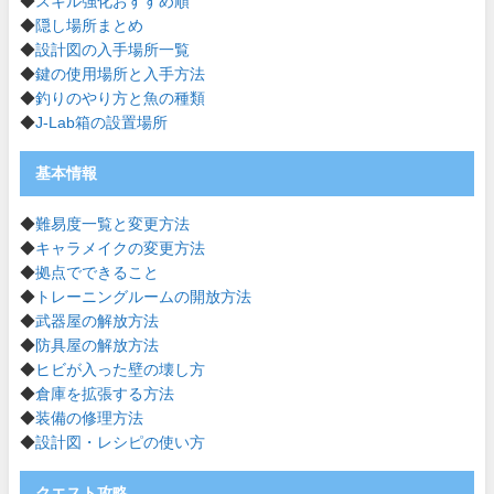
◆
スキル強化おすすめ順
◆
隠し場所まとめ
◆
設計図の入手場所一覧
◆
鍵の使用場所と入手方法
◆
釣りのやり方と魚の種類
◆
J-Lab箱の設置場所
基本情報
◆
難易度一覧と変更方法
◆
キャラメイクの変更方法
◆
拠点でできること
◆
トレーニングルームの開放方法
◆
武器屋の解放方法
◆
防具屋の解放方法
◆
ヒビが入った壁の壊し方
◆
倉庫を拡張する方法
◆
装備の修理方法
◆
設計図・レシピの使い方
クエスト攻略