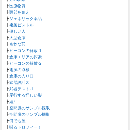
┣
医療物資
┣
頭部を狙え
┣
ジェネリック薬品
┣
複製ピストル
┣
優しい人
┣
大型倉庫
┣
奇妙な羽
┣
ビーコンの解放-1
┣
倉庫エリアの探索
┣
ビーコンの解放-2
┣
電源の点検
┣
倉庫の入り口
┣
武器設計図
┣
武器テスト-1
┣
尾行する怪しい影
┣
給油
┣
空間嵐のサンプル採取
┣
空間嵐のサンプル採取
┣
何でも屋
┣
喋るトロフィー！