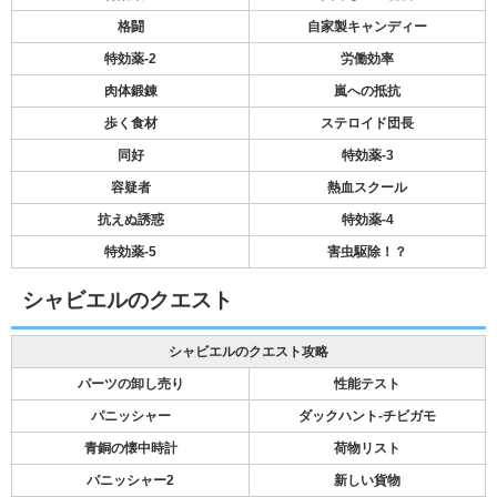
格闘
自家製キャンディー
特効薬-2
労働効率
肉体鍛錬
嵐への抵抗
歩く食材
ステロイド団長
同好
特効薬-3
容疑者
熱血スクール
抗えぬ誘惑
特効薬-4
特効薬-5
害虫駆除！？
シャビエルのクエスト
シャビエルのクエスト攻略
パーツの卸し売り
性能テスト
パニッシャー
ダックハント-チビガモ
青銅の懐中時計
荷物リスト
パニッシャー2
新しい貨物