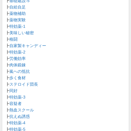
┣
基礎建設-5
┣
自給自足
┣
薬物補助
┣
薬物実験
┣
特効薬-1
┣
美味しい秘密
┣
格闘
┣
自家製キャンディー
┣
特効薬-2
┣
労働効率
┣
肉体鍛錬
┣
嵐への抵抗
┣
歩く食材
┣
ステロイド団長
┣
同好
┣
特効薬-3
┣
容疑者
┣
熱血スクール
┣
抗えぬ誘惑
┣
特効薬-4
┣
特効薬-5