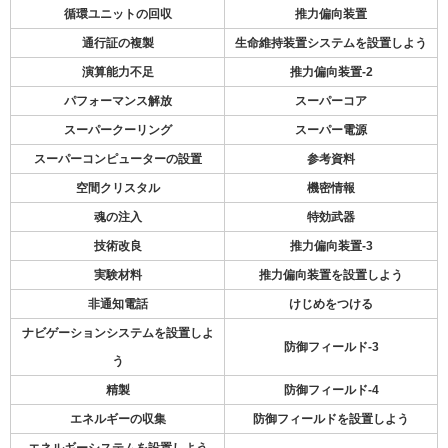
循環ユニットの回収
推力偏向装置
通行証の複製
生命維持装置システムを設置しよう
演算能力不足
推力偏向装置-2
パフォーマンス解放
スーパーコア
スーパークーリング
スーパー電源
スーパーコンピューターの設置
参考資料
空間クリスタル
機密情報
魂の注入
特効武器
技術改良
推力偏向装置-3
実験材料
推力偏向装置を設置しよう
非通知電話
けじめをつける
ナビゲーションシステムを設置しよ
防御フィールド-3
う
精製
防御フィールド-4
エネルギーの収集
防御フィールドを設置しよう
エネルギーシステムを設置しよう