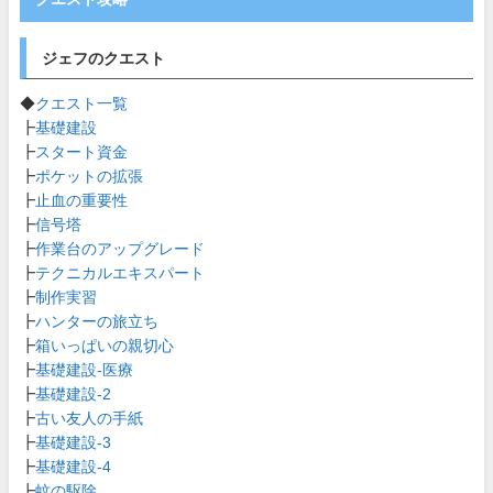
ジェフのクエスト
◆
クエスト一覧
┣
基礎建設
┣
スタート資金
┣
ポケットの拡張
┣
止血の重要性
┣
信号塔
┣
作業台のアップグレード
┣
テクニカルエキスパート
┣
制作実習
┣
ハンターの旅立ち
┣
箱いっぱいの親切心
┣
基礎建設-医療
┣
基礎建設-2
┣
古い友人の手紙
┣
基礎建設-3
┣
基礎建設-4
┣
蚊の駆除