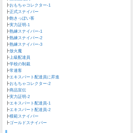
┣
おもちゃコレクター-1
┣
正式スナイパー
┣
飽きっぽい客
┣
実力証明-1
┣
熟練スナイパー-1
┣
熟練スナイパー-2
┣
熟練スナイパー-3
┣
放火魔
┣
上級配達員
┣
学校の制裁
┣
常連客
┣
エキスパート配達員に昇進
┣
おもちゃコレクター-2
┣
商品宣伝
┣
実力証明-2
┣
エキスパート配達員-1
┣
エキスパート配達員-2
┣
模範スナイパー
┣
ゴールドスナイパー