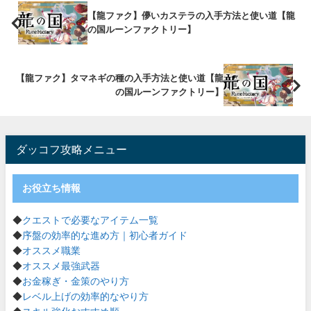
【龍ファク】儚いカステラの入手方法と使い道【龍
の国ルーンファクトリー】
【龍ファク】タマネギの種の入手方法と使い道【龍
の国ルーンファクトリー】
ダッコフ攻略メニュー
お役立ち情報
◆
クエストで必要なアイテム一覧
◆
序盤の効率的な進め方｜初心者ガイド
◆
オススメ職業
◆
オススメ最強武器
◆
お金稼ぎ・金策のやり方
◆
レベル上げの効率的なやり方