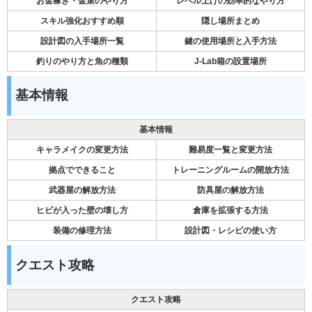
お金稼ぎ・金策のやり方
レベル上げの効率的なやり方
スキル強化おすすめ順
隠し場所まとめ
設計図の入手場所一覧
鍵の使用場所と入手方法
釣りのやり方と魚の種類
J-Lab箱の設置場所
基本情報
基本情報
キャラメイクの変更方法
難易度一覧と変更方法
拠点でできること
トレーニングルームの開放方法
武器屋の解放方法
防具屋の解放方法
ヒビが入った壁の壊し方
倉庫を拡張する方法
装備の修理方法
設計図・レシピの使い方
クエスト攻略
クエスト攻略