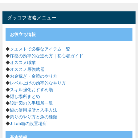
ダッコフ攻略メニュー
お役立ち情報
◆
クエストで必要なアイテム一覧
◆
序盤の効率的な進め方｜初心者ガイド
◆
オススメ職業
◆
オススメ最強武器
◆
お金稼ぎ・金策のやり方
◆
レベル上げの効率的なやり方
◆
スキル強化おすすめ順
◆
隠し場所まとめ
◆
設計図の入手場所一覧
◆
鍵の使用場所と入手方法
◆
釣りのやり方と魚の種類
◆
J-Lab箱の設置場所
基本情報