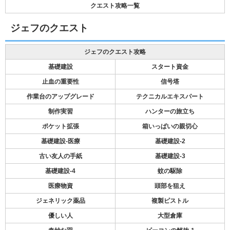
クエスト攻略一覧
ジェフのクエスト
ジェフのクエスト攻略
基礎建設
スタート資金
止血の重要性
信号塔
作業台のアップグレード
テクニカルエキスパート
制作実習
ハンターの旅立ち
ポケット拡張
箱いっぱいの親切心
基礎建設-医療
基礎建設-2
古い友人の手紙
基礎建設-3
基礎建設-4
蚊の駆除
医療物資
頭部を狙え
ジェネリック薬品
複製ピストル
優しい人
大型倉庫