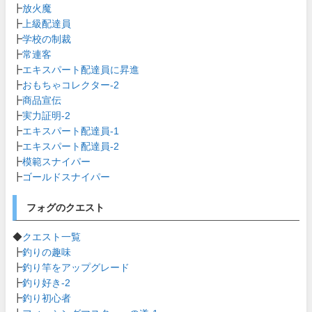
┣
放火魔
┣
上級配達員
┣
学校の制裁
┣
常連客
┣
エキスパート配達員に昇進
┣
おもちゃコレクター-2
┣
商品宣伝
┣
実力証明-2
┣
エキスパート配達員-1
┣
エキスパート配達員-2
┣
模範スナイパー
┣
ゴールドスナイパー
フォグのクエスト
◆
クエスト一覧
┣
釣りの趣味
┣
釣り竿をアップグレード
┣
釣り好き-2
┣
釣り初心者