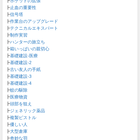
┣
ポケットの拡張
┣
止血の重要性
┣
信号塔
┣
作業台のアップグレード
┣
テクニカルエキスパート
┣
制作実習
┣
ハンターの旅立ち
┣
箱いっぱいの親切心
┣
基礎建設-医療
┣
基礎建設-2
┣
古い友人の手紙
┣
基礎建設-3
┣
基礎建設-4
┣
蚊の駆除
┣
医療物資
┣
頭部を狙え
┣
ジェネリック薬品
┣
複製ピストル
┣
優しい人
┣
大型倉庫
┣
奇妙な羽