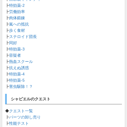
┣
特効薬-2
┣
労働効率
┣
肉体鍛錬
┣
嵐への抵抗
┣
歩く食材
┣
ステロイド団長
┣
同好
┣
特効薬-3
┣
容疑者
┣
熱血スクール
┣
抗えぬ誘惑
┣
特効薬-4
┣
特効薬-5
┣
害虫駆除！？
シャビエルのクエスト
◆
クエスト一覧
┣
パーツの卸し売り
┣
性能テスト