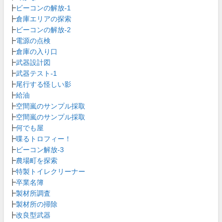
┣
ビーコンの解放-1
┣
倉庫エリアの探索
┣
ビーコンの解放-2
┣
電源の点検
┣
倉庫の入り口
┣
武器設計図
┣
武器テスト-1
┣
尾行する怪しい影
┣
給油
┣
空間嵐のサンプル採取
┣
空間嵐のサンプル採取
┣
何でも屋
┣
喋るトロフィー！
┣
ビーコン解放-3
┣
農場町を探索
┣
特製トイレクリーナー
┣
卒業名簿
┣
製材所調査
┣
製材所の掃除
┣
改良型武器