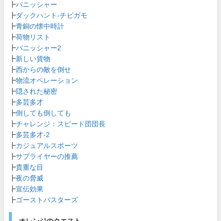
┣
パニッシャー
┣
ダックハント-チビガモ
┣
青銅の懐中時計
┣
荷物リスト
┣
パニッシャー2
┣
新しい貨物
┣
西からの敵を倒せ
┣
物流オペレーション
┣
隠された秘密
┣
多芸多才
┣
倒しても倒しても
┣
チャレンジ：スピード団団長
┣
多芸多才-2
┣
カジュアルスポーツ
┣
サプライヤーの推薦
┣
貴重な目
┣
夜の脅威
┣
宣伝効果
┣
ゴーストバスターズ