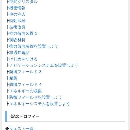
┣
空間クリスタル
┣
機密情報
┣
魂の注入
┣
特効武器
┣
技術改良
┣
推力偏向装置-3
┣
実験材料
┣
推力偏向装置を設置しよう
┣
非通知電話
┣
けじめをつける
┣
ナビゲーションシステムを設置しよう
┣
防御フィールド-3
┣
精製
┣
防御フィールド-4
┣
エネルギーの収集
┣
防御フィールドを設置しよう
┣
エネルギーシステムを設置しよう
記念トロフィー
◆
クエスト一覧