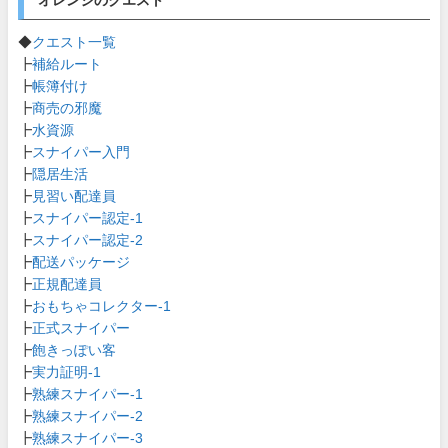
オレンジのクエスト
◆
クエスト一覧
┣
補給ルート
┣
帳簿付け
┣
商売の邪魔
┣
水資源
┣
スナイパー入門
┣
隠居生活
┣
見習い配達員
┣
スナイパー認定-1
┣
スナイパー認定-2
┣
配送パッケージ
┣
正規配達員
┣
おもちゃコレクター-1
┣
正式スナイパー
┣
飽きっぽい客
┣
実力証明-1
┣
熟練スナイパー-1
┣
熟練スナイパー-2
┣
熟練スナイパー-3