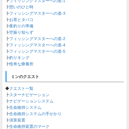
┣
フィッシングマスターへの道-1
┣
憩いのひと時
┣
フィッシングマスターへの道-3
┣
お茶とタバコ
┣
夜釣りの準備
┣
空振り知らず
┣
フィッシングマスターへの道-2
┣
フィッシングマスターへの道-4
┣
フィッシングマスターへの道-5
┣
釣りキング
┣
怪奇な療養所
ミンのクエスト
◆
クエスト一覧
┣
スターナビゲーション
┣
ナビゲーションシステム
┣
生命維持システム
┣
生命維持システムの手がかり
┣
演算装置
┣
生命維持装置のマーク