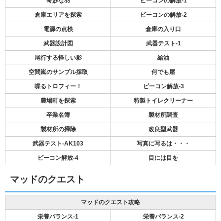
奇妙な羽
ビーコンの解放-1
倉庫エリアを探索
ビーコンの解放-2
電源の点検
倉庫の入り口
武器設計図
武器テスト-1
尾行する怪しい影
給油
空間嵐のサンプル採取
何でも屋
喋るトロフィー！
ビーコン解放-3
農場町を探索
特製トイレクリーナー
卒業名簿
製材所調査
製材所の掃除
改良型武器
武器テスト-AK103
写真に写るは・・・
ビーコン解放-4
目には目を
マッドのクエスト
マッドのクエスト攻略
栄養バランス-1
栄養バランス-2