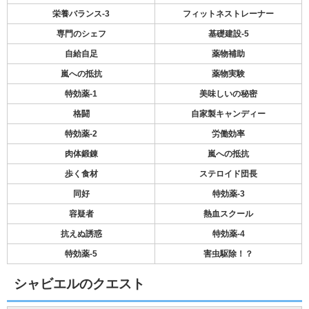
栄養バランス-3
フィットネストレーナー
専門のシェフ
基礎建設-5
自給自足
薬物補助
嵐への抵抗
薬物実験
特効薬-1
美味しいの秘密
格闘
自家製キャンディー
特効薬-2
労働効率
肉体鍛錬
嵐への抵抗
歩く食材
ステロイド団長
同好
特効薬-3
容疑者
熱血スクール
抗えぬ誘惑
特効薬-4
特効薬-5
害虫駆除！？
シャビエルのクエスト