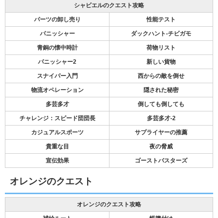
シャビエルのクエスト攻略
パーツの卸し売り
性能テスト
パニッシャー
ダックハント-チビガモ
青銅の懐中時計
荷物リスト
パニッシャー2
新しい貨物
スナイパー入門
西からの敵を倒せ
物流オペレーション
隠された秘密
多芸多才
倒しても倒しても
チャレンジ：スピード団団長
多芸多才-2
カジュアルスポーツ
サプライヤーの推薦
貴重な目
夜の脅威
宣伝効果
ゴーストバスターズ
オレンジのクエスト
オレンジのクエスト攻略