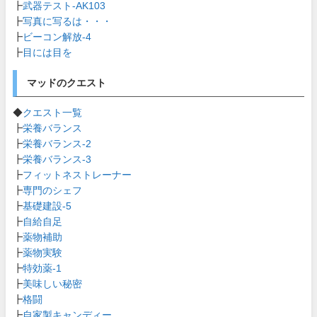
┣
武器テスト-AK103
┣
写真に写るは・・・
┣
ビーコン解放-4
┣
目には目を
マッドのクエスト
◆
クエスト一覧
┣
栄養バランス
┣
栄養バランス-2
┣
栄養バランス-3
┣
フィットネストレーナー
┣
専門のシェフ
┣
基礎建設-5
┣
自給自足
┣
薬物補助
┣
薬物実験
┣
特効薬-1
┣
美味しい秘密
┣
格闘
┣
自家製キャンディー