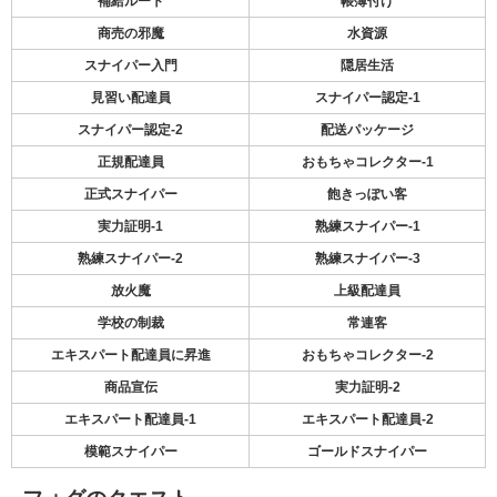
補給ルート
帳簿付け
商売の邪魔
水資源
スナイパー入門
隠居生活
見習い配達員
スナイパー認定-1
スナイパー認定-2
配送パッケージ
正規配達員
おもちゃコレクター-1
正式スナイパー
飽きっぽい客
実力証明-1
熟練スナイパー-1
熟練スナイパー-2
熟練スナイパー-3
放火魔
上級配達員
学校の制裁
常連客
エキスパート配達員に昇進
おもちゃコレクター-2
商品宣伝
実力証明-2
エキスパート配達員-1
エキスパート配達員-2
模範スナイパー
ゴールドスナイパー