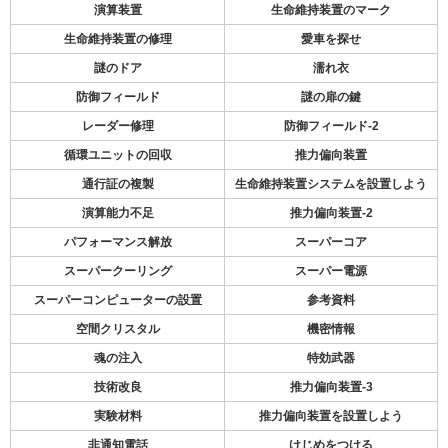
演算装置
生命維持装置のマーク
生命維持装置の修理
愛車を探せ
謎のドア
濡れ衣
防御フィールド
謎の扉の鍵
レーダー修理
防御フィールド-2
循環ユニットの回収
推力偏向装置
通行証の複製
生命維持装置システムを設置しよう
演算能力不足
推力偏向装置-2
パフォーマンス解放
スーパーコア
スーパークーリング
スーパー電源
スーパーコンピューターの設置
参考資料
空間クリスタル
機密情報
魂の注入
特効武器
技術改良
推力偏向装置-3
実験材料
推力偏向装置を設置しよう
非通知電話
けじめをつける