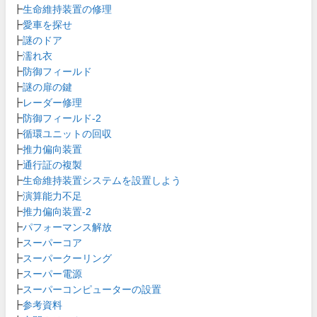
┣
生命維持装置の修理
┣
愛車を探せ
┣
謎のドア
┣
濡れ衣
┣
防御フィールド
┣
謎の扉の鍵
┣
レーダー修理
┣
防御フィールド-2
┣
循環ユニットの回収
┣
推力偏向装置
┣
通行証の複製
┣
生命維持装置システムを設置しよう
┣
演算能力不足
┣
推力偏向装置-2
┣
パフォーマンス解放
┣
スーパーコア
┣
スーパークーリング
┣
スーパー電源
┣
スーパーコンピューターの設置
┣
参考資料