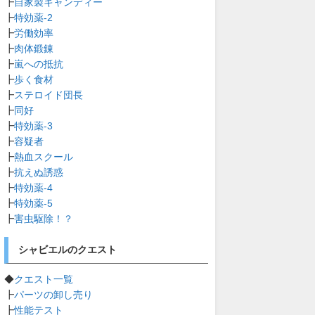
┣
自家製キャンディー
┣
特効薬-2
┣
労働効率
┣
肉体鍛錬
┣
嵐への抵抗
┣
歩く食材
┣
ステロイド団長
┣
同好
┣
特効薬-3
┣
容疑者
┣
熱血スクール
┣
抗えぬ誘惑
┣
特効薬-4
┣
特効薬-5
┣
害虫駆除！？
シャビエルのクエスト
◆
クエスト一覧
┣
パーツの卸し売り
┣
性能テスト