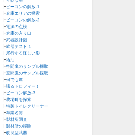
┣
ビーコンの解放-1
┣
倉庫エリアの探索
┣
ビーコンの解放-2
┣
電源の点検
┣
倉庫の入り口
┣
武器設計図
┣
武器テスト-1
┣
尾行する怪しい影
┣
給油
┣
空間嵐のサンプル採取
┣
空間嵐のサンプル採取
┣
何でも屋
┣
喋るトロフィー！
┣
ビーコン解放-3
┣
農場町を探索
┣
特製トイレクリーナー
┣
卒業名簿
┣
製材所調査
┣
製材所の掃除
┣
改良型武器