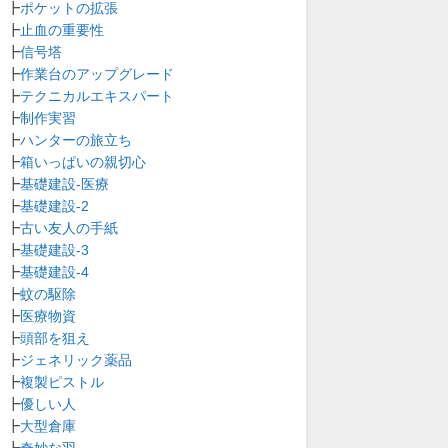
┣
ポケットの拡張
┣
止血の重要性
┣
信号塔
┣
作業台のアップグレード
┣
テクニカルエキスパート
┣
制作実習
┣
ハンターの旅立ち
┣
箱いっぱいの親切心
┣
基礎建設-医療
┣
基礎建設-2
┣
古い友人の手紙
┣
基礎建設-3
┣
基礎建設-4
┣
蚊の駆除
┣
医療物資
┣
頭部を狙え
┣
ジェネリック薬品
┣
複製ピストル
┣
優しい人
┣
大型倉庫
┣
奇妙な羽