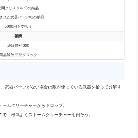
空間クリスタル×3の納品
された武器パーツ×2の納品
5000円を支払う
報酬
経験値+4000
商品解放 空間グリック
う。武器パーツがない場合は敵が使っている武器を拾って分解す
トームクリーチャーからドロップ。
ので、根気よくストームクリーチャーを倒そう。