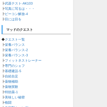
┣
武器テスト-AK103
┣
写真に写るは・・・
┣
ビーコン解放-4
┣
目には目を
マッドのクエスト
◆
クエスト一覧
┣
栄養バランス
┣
栄養バランス-2
┣
栄養バランス-3
┣
フィットネストレーナー
┣
専門のシェフ
┣
基礎建設-5
┣
自給自足
┣
薬物補助
┣
薬物実験
┣
特効薬-1
┣
美味しい秘密
┣
格闘