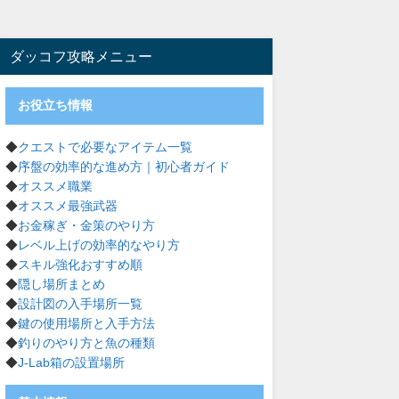
ダッコフ攻略メニュー
お役立ち情報
◆
クエストで必要なアイテム一覧
◆
序盤の効率的な進め方｜初心者ガイド
◆
オススメ職業
◆
オススメ最強武器
◆
お金稼ぎ・金策のやり方
◆
レベル上げの効率的なやり方
◆
スキル強化おすすめ順
◆
隠し場所まとめ
◆
設計図の入手場所一覧
◆
鍵の使用場所と入手方法
◆
釣りのやり方と魚の種類
◆
J-Lab箱の設置場所