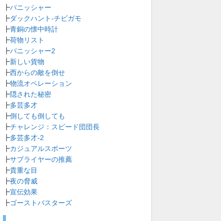
┣
パニッシャー
┣
ダックハント-チビガモ
┣
青銅の懐中時計
┣
荷物リスト
┣
パニッシャー2
┣
新しい貨物
┣
西からの敵を倒せ
┣
物流オペレーション
┣
隠された秘密
┣
多芸多才
┣
倒しても倒しても
┣
チャレンジ：スピード団団長
┣
多芸多才-2
┣
カジュアルスポーツ
┣
サプライヤーの推薦
┣
貴重な目
┣
夜の脅威
┣
宣伝効果
┣
ゴーストバスターズ