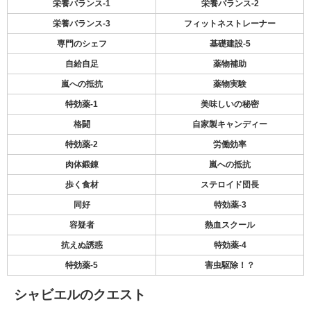
栄養バランス-1
栄養バランス-2
栄養バランス-3
フィットネストレーナー
専門のシェフ
基礎建設-5
自給自足
薬物補助
嵐への抵抗
薬物実験
特効薬-1
美味しいの秘密
格闘
自家製キャンディー
特効薬-2
労働効率
肉体鍛錬
嵐への抵抗
歩く食材
ステロイド団長
同好
特効薬-3
容疑者
熱血スクール
抗えぬ誘惑
特効薬-4
特効薬-5
害虫駆除！？
シャビエルのクエスト