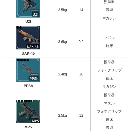
照準器
3.5kg
14
戦術
マガジン
UZI
マズル
3.6kg
9.2
銃床
UAK-45
照準器
フォアグリップ
3.4kg
10
銃床
PPSh
マガジン
照準器
マズル
フォアグリップ
2.5kg
12
銃床
MP5
戦術