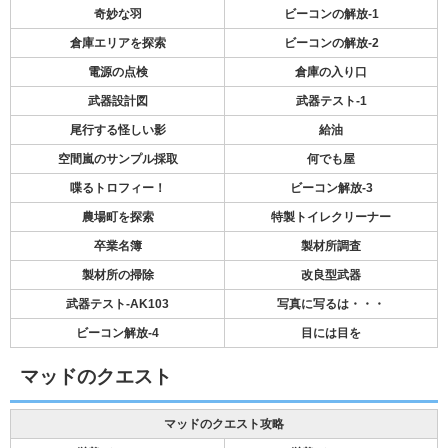
奇妙な羽
ビーコンの解放-1
倉庫エリアを探索
ビーコンの解放-2
電源の点検
倉庫の入り口
武器設計図
武器テスト-1
尾行する怪しい影
給油
空間嵐のサンプル採取
何でも屋
喋るトロフィー！
ビーコン解放-3
農場町を探索
特製トイレクリーナー
卒業名簿
製材所調査
製材所の掃除
改良型武器
武器テスト-AK103
写真に写るは・・・
ビーコン解放-4
目には目を
マッドのクエスト
マッドのクエスト攻略