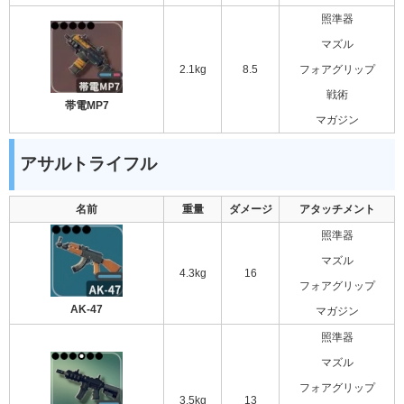
照準器
マズル
2.1kg
8.5
フォアグリップ
戦術
帯電MP7
マガジン
アサルトライフル
名前
重量
ダメージ
アタッチメント
照準器
マズル
4.3kg
16
フォアグリップ
AK-47
マガジン
照準器
マズル
フォアグリップ
3.5kg
13