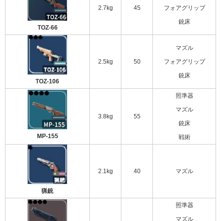
2.7kg
45
フォアグリップ
銃床
TOZ-66
マズル
2.5kg
50
フォアグリップ
銃床
TOZ-106
照準器
マズル
3.8kg
55
銃床
MP-155
戦術
2.1kg
40
マズル
猟銃
照準器
マズル