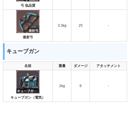
弓 低品質
3.3kg
25
-
連射弓
キューブガン
名前
重量
ダメージ
アタッチメント
2kg
9
-
キューブガン（電気）