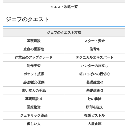
クエスト攻略一覧
ジェフのクエスト
ジェフのクエスト攻略
基礎建設
スタート資金
止血の重要性
信号塔
作業台のアップグレード
テクニカルエキスパート
制作実習
ハンターの旅立ち
ポケット拡張
箱いっぱいの親切心
基礎建設-医療
基礎建設-2
古い友人の手紙
基礎建設-3
基礎建設-4
蚊の駆除
医療物資
頭部を狙え
ジェネリック薬品
複製ピストル
優しい人
大型倉庫