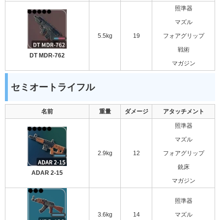
照準器
マズル
5.5kg
19
フォアグリップ
戦術
DT MDR-762
マガジン
セミオートライフル
名前
重量
ダメージ
アタッチメント
照準器
マズル
2.9kg
12
フォアグリップ
銃床
ADAR 2-15
マガジン
照準器
3.6kg
14
マズル