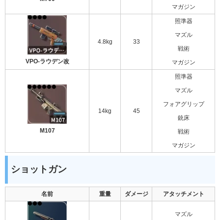
マガジン
照準器
マズル
4.8kg
33
戦術
VPO-ラウデン改
マガジン
照準器
マズル
フォアグリップ
14kg
45
銃床
M107
戦術
マガジン
ショットガン
名前
重量
ダメージ
アタッチメント
マズル