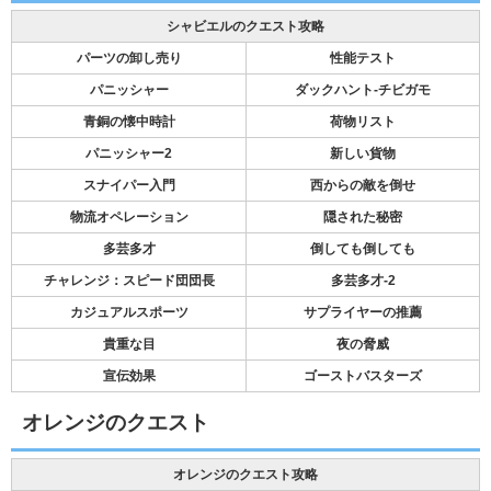
シャビエルのクエスト攻略
パーツの卸し売り
性能テスト
パニッシャー
ダックハント-チビガモ
青銅の懐中時計
荷物リスト
パニッシャー2
新しい貨物
スナイパー入門
西からの敵を倒せ
物流オペレーション
隠された秘密
多芸多才
倒しても倒しても
チャレンジ：スピード団団長
多芸多才-2
カジュアルスポーツ
サプライヤーの推薦
貴重な目
夜の脅威
宣伝効果
ゴーストバスターズ
オレンジのクエスト
オレンジのクエスト攻略