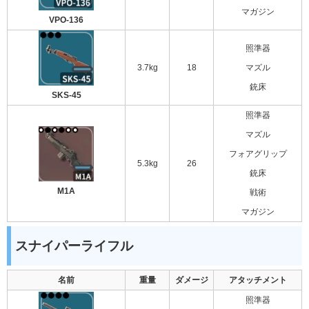
マガジン
VPO-136
照準器
3.7kg
18
マズル
銃床
SKS-45
照準器
マズル
フォアグリップ
5.3kg
26
銃床
M1A
戦術
マガジン
スナイパーライフル
名前
重量
ダメージ
アタッチメント
照準器