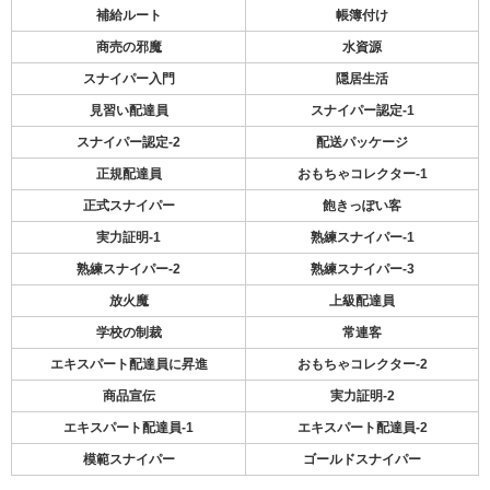
補給ルート
帳簿付け
商売の邪魔
水資源
スナイパー入門
隠居生活
見習い配達員
スナイパー認定-1
スナイパー認定-2
配送パッケージ
正規配達員
おもちゃコレクター-1
正式スナイパー
飽きっぽい客
実力証明-1
熟練スナイパー-1
熟練スナイパー-2
熟練スナイパー-3
放火魔
上級配達員
学校の制裁
常連客
エキスパート配達員に昇進
おもちゃコレクター-2
商品宣伝
実力証明-2
エキスパート配達員-1
エキスパート配達員-2
模範スナイパー
ゴールドスナイパー