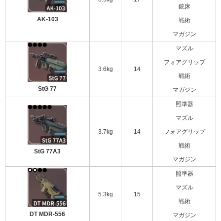
銃床
AK-103
戦術
マガジン
マズル
フォアグリップ
3.6kg
14
戦術
StG 77
マガジン
照準器
マズル
3.7kg
14
フォアグリップ
戦術
StG 77A3
マガジン
照準器
マズル
5.3kg
15
戦術
DT MDR-556
マガジン