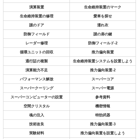
演算装置
生命維持装置のマーク
生命維持装置の修理
愛車を探せ
謎のドア
濡れ衣
防御フィールド
謎の扉の鍵
レーダー修理
防御フィールド-2
循環ユニットの回収
推力偏向装置
通行証の複製
生命維持装置システムを設置しよう
演算能力不足
推力偏向装置-2
パフォーマンス解放
スーパーコア
スーパークーリング
スーパー電源
スーパーコンピューターの設置
参考資料
空間クリスタル
機密情報
魂の注入
特効武器
技術改良
推力偏向装置-3
実験材料
推力偏向装置を設置しよう