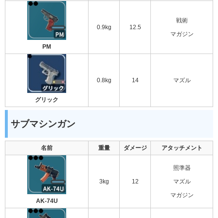
戦術
0.9kg
12.5
マガジン
PM
0.8kg
14
マズル
グリック
サブマシンガン
名前
重量
ダメージ
アタッチメント
照準器
3kg
12
マズル
マガジン
AK-74U