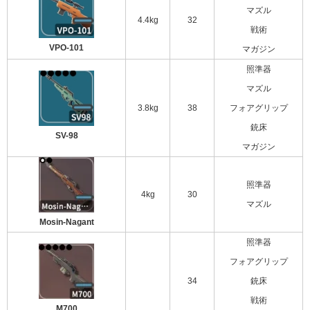
マズル
4.4kg
32
戦術
VPO-101
マガジン
照準器
マズル
3.8kg
38
フォアグリップ
銃床
SV-98
マガジン
照準器
4kg
30
マズル
Mosin-Nagant
照準器
フォアグリップ
34
銃床
戦術
M700