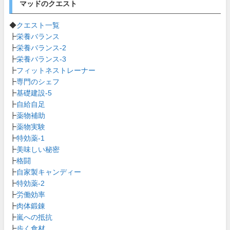
マッドのクエスト
◆
クエスト一覧
┣
栄養バランス
┣
栄養バランス-2
┣
栄養バランス-3
┣
フィットネストレーナー
┣
専門のシェフ
┣
基礎建設-5
┣
自給自足
┣
薬物補助
┣
薬物実験
┣
特効薬-1
┣
美味しい秘密
┣
格闘
┣
自家製キャンディー
┣
特効薬-2
┣
労働効率
┣
肉体鍛錬
┣
嵐への抵抗
┣
歩く食材