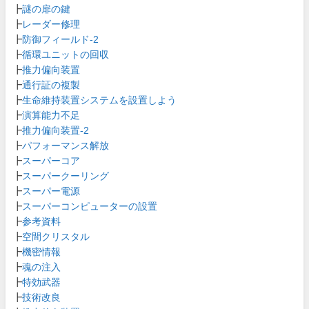
┣
謎の扉の鍵
┣
レーダー修理
┣
防御フィールド-2
┣
循環ユニットの回収
┣
推力偏向装置
┣
通行証の複製
┣
生命維持装置システムを設置しよう
┣
演算能力不足
┣
推力偏向装置-2
┣
パフォーマンス解放
┣
スーパーコア
┣
スーパークーリング
┣
スーパー電源
┣
スーパーコンピューターの設置
┣
参考資料
┣
空間クリスタル
┣
機密情報
┣
魂の注入
┣
特効武器
┣
技術改良