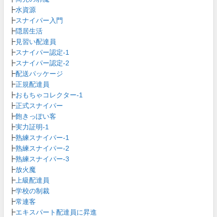
┣
水資源
┣
スナイパー入門
┣
隠居生活
┣
見習い配達員
┣
スナイパー認定-1
┣
スナイパー認定-2
┣
配送パッケージ
┣
正規配達員
┣
おもちゃコレクター-1
┣
正式スナイパー
┣
飽きっぽい客
┣
実力証明-1
┣
熟練スナイパー-1
┣
熟練スナイパー-2
┣
熟練スナイパー-3
┣
放火魔
┣
上級配達員
┣
学校の制裁
┣
常連客
┣
エキスパート配達員に昇進