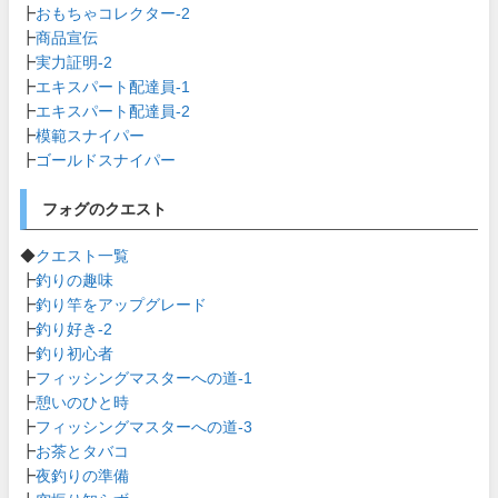
┣
おもちゃコレクター-2
┣
商品宣伝
┣
実力証明-2
┣
エキスパート配達員-1
┣
エキスパート配達員-2
┣
模範スナイパー
┣
ゴールドスナイパー
フォグのクエスト
◆
クエスト一覧
┣
釣りの趣味
┣
釣り竿をアップグレード
┣
釣り好き-2
┣
釣り初心者
┣
フィッシングマスターへの道-1
┣
憩いのひと時
┣
フィッシングマスターへの道-3
┣
お茶とタバコ
┣
夜釣りの準備