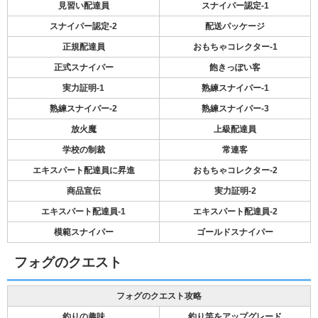
見習い配達員
スナイパー認定-1
スナイパー認定-2
配送パッケージ
正規配達員
おもちゃコレクター-1
正式スナイパー
飽きっぽい客
実力証明-1
熟練スナイパー-1
熟練スナイパー-2
熟練スナイパー-3
放火魔
上級配達員
学校の制裁
常連客
エキスパート配達員に昇進
おもちゃコレクター-2
商品宣伝
実力証明-2
エキスパート配達員-1
エキスパート配達員-2
模範スナイパー
ゴールドスナイパー
フォグのクエスト
フォグのクエスト攻略
釣りの趣味
釣り竿をアップグレード