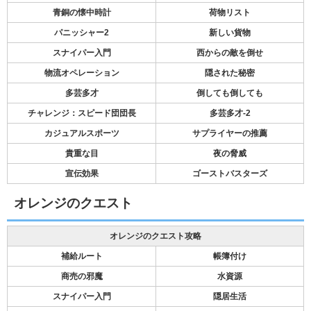
青銅の懐中時計
荷物リスト
パニッシャー2
新しい貨物
スナイパー入門
西からの敵を倒せ
物流オペレーション
隠された秘密
多芸多才
倒しても倒しても
チャレンジ：スピード団団長
多芸多才-2
カジュアルスポーツ
サプライヤーの推薦
貴重な目
夜の脅威
宣伝効果
ゴーストバスターズ
オレンジのクエスト
オレンジのクエスト攻略
補給ルート
帳簿付け
商売の邪魔
水資源
スナイパー入門
隠居生活