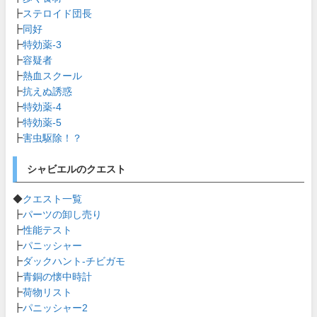
┣
ステロイド団長
┣
同好
┣
特効薬-3
┣
容疑者
┣
熱血スクール
┣
抗えぬ誘惑
┣
特効薬-4
┣
特効薬-5
┣
害虫駆除！？
シャビエルのクエスト
◆
クエスト一覧
┣
パーツの卸し売り
┣
性能テスト
┣
パニッシャー
┣
ダックハント-チビガモ
┣
青銅の懐中時計
┣
荷物リスト
┣
パニッシャー2