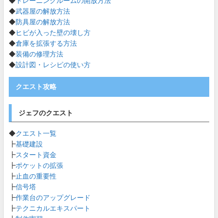
◆
トレーニングルームの開放方法
◆
武器屋の解放方法
◆
防具屋の解放方法
◆
ヒビが入った壁の壊し方
◆
倉庫を拡張する方法
◆
装備の修理方法
◆
設計図・レシピの使い方
クエスト攻略
ジェフのクエスト
◆
クエスト一覧
┣
基礎建設
┣
スタート資金
┣
ポケットの拡張
┣
止血の重要性
┣
信号塔
┣
作業台のアップグレード
┣
テクニカルエキスパート