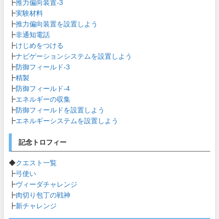
┣
推力偏向装置-3
┣
実験材料
┣
推力偏向装置を設置しよう
┣
非通知電話
┣
けじめをつける
┣
ナビゲーションシステムを設置しよう
┣
防御フィールド-3
┣
精製
┣
防御フィールド-4
┣
エネルギーの収集
┣
防御フィールドを設置しよう
┣
エネルギーシステムを設置しよう
記念トロフィー
◆
クエスト一覧
┣
弓使い
┣
ヴィーダチャレンジ
┣
肉切り包丁の戦神
┣
新チャレンジ