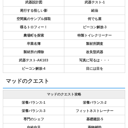
武器設計図
武器テスト-1
尾行する怪しい影
給油
空間嵐のサンプル採取
何でも屋
喋るトロフィー！
ビーコン解放-3
農場町を探索
特製トイレクリーナー
卒業名簿
製材所調査
製材所の掃除
改良型武器
武器テスト-AK103
写真に写るは・・・
ビーコン解放-4
目には目を
マッドのクエスト
マッドのクエスト攻略
栄養バランス-1
栄養バランス-2
栄養バランス-3
フィットネストレーナー
専門のシェフ
基礎建設-5
自給自足
薬物補助