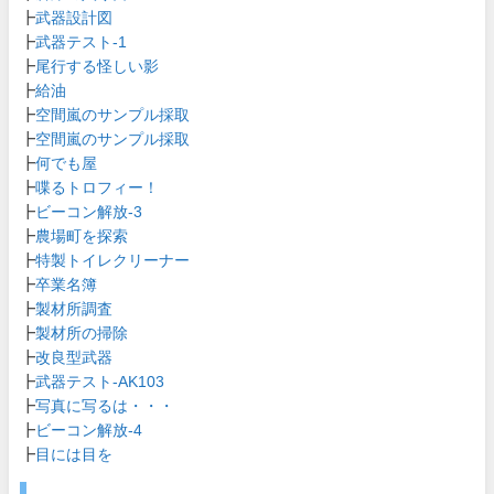
┣
武器設計図
┣
武器テスト-1
┣
尾行する怪しい影
┣
給油
┣
空間嵐のサンプル採取
┣
空間嵐のサンプル採取
┣
何でも屋
┣
喋るトロフィー！
┣
ビーコン解放-3
┣
農場町を探索
┣
特製トイレクリーナー
┣
卒業名簿
┣
製材所調査
┣
製材所の掃除
┣
改良型武器
┣
武器テスト-AK103
┣
写真に写るは・・・
┣
ビーコン解放-4
┣
目には目を