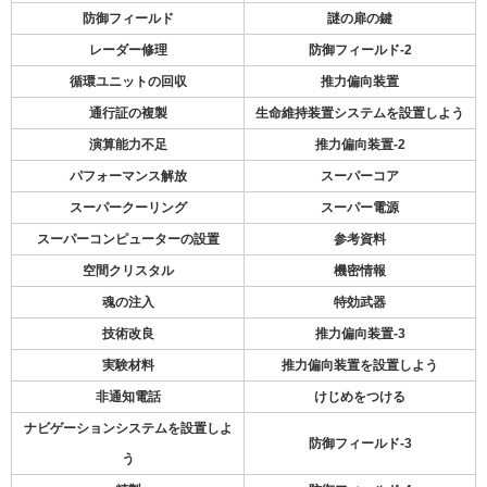
防御フィールド
謎の扉の鍵
レーダー修理
防御フィールド-2
循環ユニットの回収
推力偏向装置
通行証の複製
生命維持装置システムを設置しよう
演算能力不足
推力偏向装置-2
パフォーマンス解放
スーパーコア
スーパークーリング
スーパー電源
スーパーコンピューターの設置
参考資料
空間クリスタル
機密情報
魂の注入
特効武器
技術改良
推力偏向装置-3
実験材料
推力偏向装置を設置しよう
非通知電話
けじめをつける
ナビゲーションシステムを設置しよ
防御フィールド-3
う