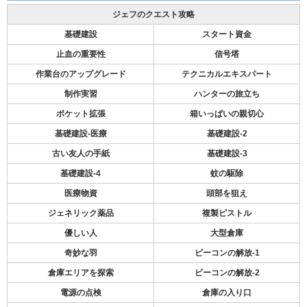
ジェフのクエスト攻略
基礎建設
スタート資金
止血の重要性
信号塔
作業台のアップグレード
テクニカルエキスパート
制作実習
ハンターの旅立ち
ポケット拡張
箱いっぱいの親切心
基礎建設-医療
基礎建設-2
古い友人の手紙
基礎建設-3
基礎建設-4
蚊の駆除
医療物資
頭部を狙え
ジェネリック薬品
複製ピストル
優しい人
大型倉庫
奇妙な羽
ビーコンの解放-1
倉庫エリアを探索
ビーコンの解放-2
電源の点検
倉庫の入り口