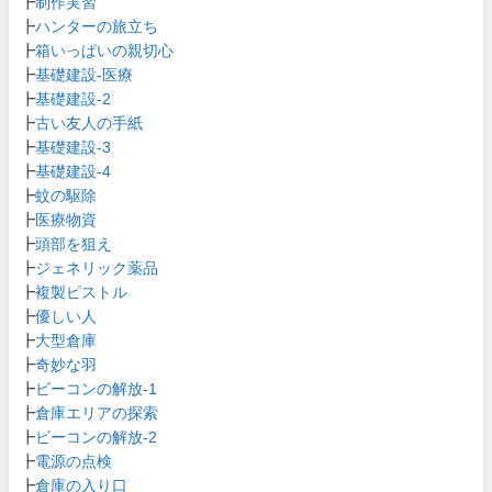
┣
制作実習
┣
ハンターの旅立ち
┣
箱いっぱいの親切心
┣
基礎建設-医療
┣
基礎建設-2
┣
古い友人の手紙
┣
基礎建設-3
┣
基礎建設-4
┣
蚊の駆除
┣
医療物資
┣
頭部を狙え
┣
ジェネリック薬品
┣
複製ピストル
┣
優しい人
┣
大型倉庫
┣
奇妙な羽
┣
ビーコンの解放-1
┣
倉庫エリアの探索
┣
ビーコンの解放-2
┣
電源の点検
┣
倉庫の入り口