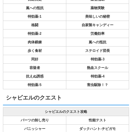
嵐への抵抗
薬物実験
特効薬-1
美味しいの秘密
格闘
自家製キャンディー
特効薬-2
労働効率
肉体鍛錬
嵐への抵抗
歩く食材
ステロイド団長
同好
特効薬-3
容疑者
熱血スクール
抗えぬ誘惑
特効薬-4
特効薬-5
害虫駆除！？
シャビエルのクエスト
シャビエルのクエスト攻略
パーツの卸し売り
性能テスト
パニッシャー
ダックハント-チビガモ