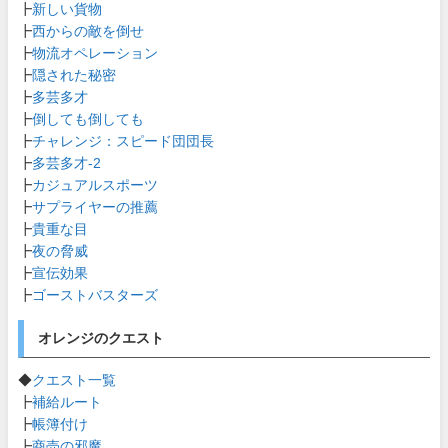
┣
新しい貨物
┣
西からの敵を倒せ
┣
物流オペレーション
┣
隠された秘密
┣
多芸多才
┣
倒しても倒しても
┣
チャレンジ：スピード団団長
┣
多芸多才-2
┣
カジュアルスポーツ
┣
サプライヤーの推薦
┣
貴重な目
┣
夜の脅威
┣
宣伝効果
┣
ゴーストバスターズ
オレンジのクエスト
◆
クエスト一覧
┣
補給ルート
┣
帳簿付け
┣
商売の邪魔