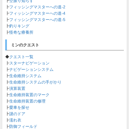
┣
空振り知らず
┣
フィッシングマスターへの道-2
┣
フィッシングマスターへの道-4
┣
フィッシングマスターへの道-5
┣
釣りキング
┣
怪奇な療養所
ミンのクエスト
◆
クエスト一覧
┣
スターナビゲーション
┣
ナビゲーションシステム
┣
生命維持システム
┣
生命維持システムの手がかり
┣
演算装置
┣
生命維持装置のマーク
┣
生命維持装置の修理
┣
愛車を探せ
┣
謎のドア
┣
濡れ衣
┣
防御フィールド