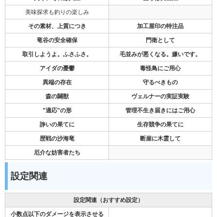
美味探求も釣りの楽しみ
その素材、上質につき
加工屋印の特注品
竜谷の安全確保
門衛として
取引しようよ。ふさふさ。
毛並みが悪くなる。嫌いです。
アイダの憂鬱
毒怪鳥にご用心
異端の存在
守るべきもの
森の闢獣
ヴェルナーの実証実験
"適応"の形
管理不生き届きにはご用心
諍いの果てに
生存競争の果てに
歴戦の沙海竜
断崖に木霊して
厄介な妨害者たち
設定関連
設定関連（おすすめ設定）
小数点以下のダメージを表示させる