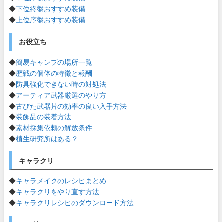
◆
下位終盤おすすめ装備
◆
上位序盤おすすめ装備
お役立ち
◆
簡易キャンプの場所一覧
◆
歴戦の個体の特徴と報酬
◆
防具強化できない時の対処法
◆
アーティア武器厳選のやり方
◆
古びた武器片の効率の良い入手方法
◆
装飾品の装着方法
◆
素材採集依頼の解放条件
◆
植生研究所はある？
キャラクリ
◆
キャラメイクのレシピまとめ
◆
キャラクリをやり直す方法
◆
キャラクリレシピのダウンロード方法