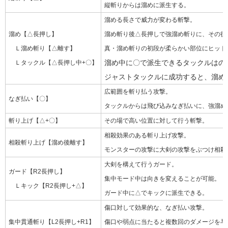
縦斬りからは溜めに派生する。
溜める長さで威力が変わる斬撃。
溜め【△長押し】
溜め斬り後△長押しで強溜め斬りに、その後
Ｌ溜め斬り【△離す】
真・溜め斬りの初段が柔らかい部位にヒット
溜め中に〇で派生できるタックルはの
Ｌタックル【△長押し中+〇】
ジャストタックルに成功すると、溜め
広範囲を斬り払う攻撃。
なぎ払い【〇】
タックルからは飛び込みなぎ払いに、強溜め
斬り上げ【△+〇】
その場で高い位置に対して行う斬撃。
相殺効果のある斬り上げ攻撃。
相殺斬り上げ【溜め後離す】
モンスターの攻撃に大剣の攻撃をぶつけ相殺
大剣を構えて行うガード。
ガード【R2長押し】
集中モード中は向きを変えることが可能。
Ｌキック【R2長押し+△】
ガード中に△でキックに派生できる。
傷口対して効果的な、なぎ払い攻撃。
集中貫通斬り【L2長押し+R1】
傷口や弱点に当たると複数回のダメージを与