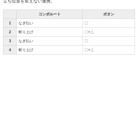
立ち位置を変えない連携。
コンボルート
ボタン
1
なぎ払い
〇
2
斬り上げ
〇+△
3
なぎ払い
〇
4
斬り上げ
〇+△