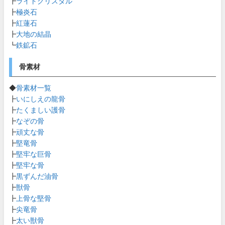
┣
ライトクリスタル
┣
極炎石
┣
紅蓮石
┣
大地の結晶
┗
鉄鉱石
骨素材
◆
骨素材一覧
┣
いにしえの龍骨
┣
たくましい護骨
┣
なぞの骨
┣
頑丈な骨
┣
堅竜骨
┣
堅牢な巨骨
┣
堅牢な骨
┣
黒ずんだ油骨
┣
獣骨
┣
上骨な堅骨
┣
尖竜骨
┣
太い獣骨