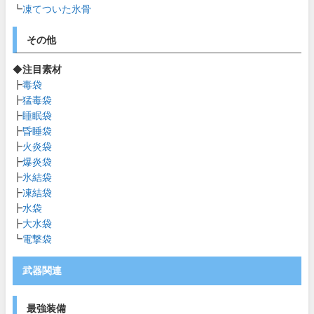
┗
凍てついた氷骨
その他
◆
注目素材
┣
毒袋
┣
猛毒袋
┣
睡眠袋
┣
昏睡袋
┣
火炎袋
┣
爆炎袋
┣
氷結袋
┣
凍結袋
┣
水袋
┣
大水袋
┗
電撃袋
武器関連
最強装備