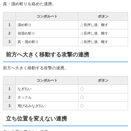
真・溜め斬りを絡めた連携。
コンボルート
ボタン
1
溜め斬り
△長押し後、離す
2
強溜め斬り
△長押し後、離す
3
真・溜め斬り
△長押し後、離す
前方へ大きく移動する攻撃の連携
前方へ大きく移動する攻撃の連携。
コンボルート
ボタン
1
なぎ払い
〇
2
タックル
〇
3
飛び込みなぎ払い
〇
立ち位置を変えない連携