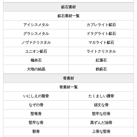
鉱石素材
鉱石素材一覧
アイシスメタル
カブレライト鉱石
グラシスメタル
ドラグライト鉱石
ノヴァクリスタル
マカライト鉱石
ユニオン鉱石
ライトクリスタル
極炎石
紅蓮石
大地の結晶
鉄鉱石
骨素材
骨素材一覧
いにしえの龍骨
たくましい護骨
なぞの骨
頑丈な骨
堅竜骨
堅牢な巨骨
堅牢な骨
黒ずんだ油骨
獣骨
上骨な堅骨