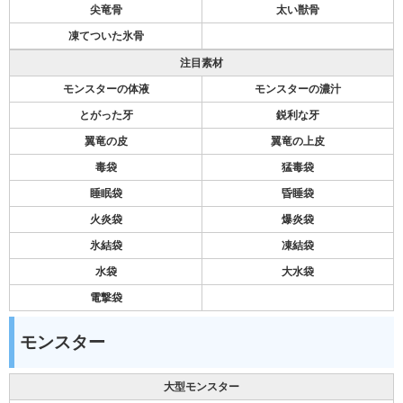
尖竜骨
太い獣骨
凍てついた氷骨
注目素材
モンスターの体液
モンスターの濃汁
とがった牙
鋭利な牙
翼竜の皮
翼竜の上皮
毒袋
猛毒袋
睡眠袋
昏睡袋
火炎袋
爆炎袋
氷結袋
凍結袋
水袋
大水袋
電撃袋
モンスター
大型モンスター