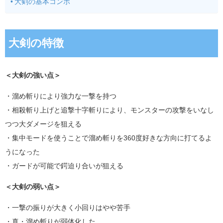
大剣の基本コンボ
大剣の特徴
＜大剣の強い点＞
・溜め斬りにより強力な一撃を持つ
・相殺斬り上げと追撃十字斬りにより、モンスターの攻撃をいなし
つつ大ダメージを狙える
・集中モードを使うことで溜め斬りを360度好きな方向に打てるよ
うになった
・ガードが可能で鍔迫り合いが狙える
＜大剣の弱い点＞
・一撃の振りが大きく小回りはやや苦手
・真・溜め斬りが弱体化した