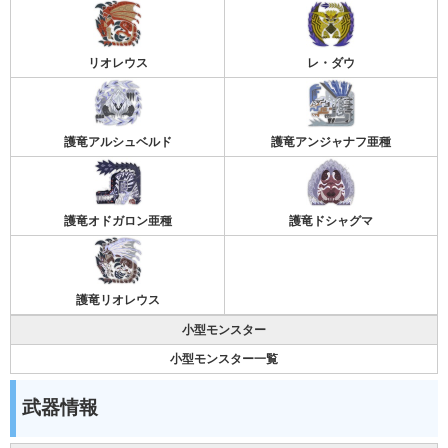
リオレウス
レ・ダウ
護竜アルシュベルド
護竜アンジャナフ亜種
護竜オドガロン亜種
護竜ドシャグマ
護竜リオレウス
小型モンスター
小型モンスター一覧
武器情報