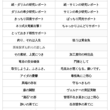
続・ダリルの研究レポート
続・サミンの研究レポート
ダリルの希少研究レポート
サミンの希少研究レポート
きっちり回復サポート
ばっちり閃光サポート
ネコ式火竜艇出撃！
ちゃっかりぶんどりサポート
とっておきド根性サポート
釣り、それは人生
狙うは黄金魚
美味探求も釣りの楽しみ
その素材、上質につき
加工屋印の特注品
竜谷の安全確保
門衛として
取引しようよ。ふさふさ。
毛並みが悪くなる。嫌いです。
アイダの憂鬱
毒怪鳥にご用心
異端の存在
守るべきもの
森の闢獣
ヴェルナーの実証実験
"適応"の形
管理不生き届きにはご用心
諍いの果てに
生存競争の果てに