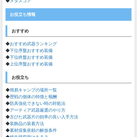
◆
メタスコア
お役立ち情報
おすすめ
◆
おすすめ武器ランキング
◆
下位序盤おすすめ装備
◆
下位終盤おすすめ装備
◆
上位序盤おすすめ装備
お役立ち
◆
簡易キャンプの場所一覧
◆
歴戦の個体の特徴と報酬
◆
防具強化できない時の対処法
◆
アーティア武器厳選のやり方
◆
古びた武器片の効率の良い入手方法
◆
装飾品の装着方法
◆
素材採集依頼の解放条件