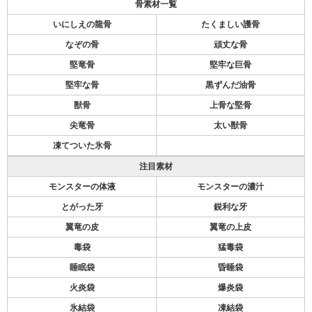
骨素材一覧
いにしえの龍骨
たくましい護骨
なぞの骨
頑丈な骨
堅竜骨
堅牢な巨骨
堅牢な骨
黒ずんだ油骨
獣骨
上骨な堅骨
尖竜骨
太い獣骨
凍てついた氷骨
注目素材
モンスターの体液
モンスターの濃汁
とがった牙
鋭利な牙
翼竜の皮
翼竜の上皮
毒袋
猛毒袋
睡眠袋
昏睡袋
火炎袋
爆炎袋
氷結袋
凍結袋