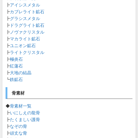
┣
アイシスメタル
┣
カブレライト鉱石
┣
グラシスメタル
┣
ドラグライト鉱石
┣
ノヴァクリスタル
┣
マカライト鉱石
┣
ユニオン鉱石
┣
ライトクリスタル
┣
極炎石
┣
紅蓮石
┣
大地の結晶
┗
鉄鉱石
骨素材
◆
骨素材一覧
┣
いにしえの龍骨
┣
たくましい護骨
┣
なぞの骨
┣
頑丈な骨