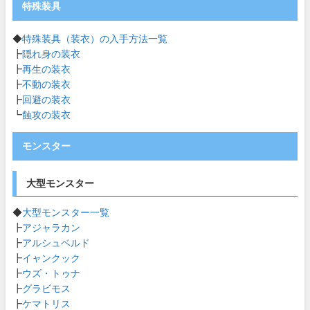
特殊装具
◆
特殊装具（装衣）の入手方法一覧
┣
隠れ身の装衣
┣
再生の装衣
┣
不動の装衣
┣
回避の装衣
┗
蝕攻の装衣
モンスター
大型モンスター
◆
大型モンスター一覧
┣
アジャラカン
┣
アルシュベルド
┣
イャンクック
┣
ウズ・トゥナ
┣
グラビモス
┣
ケマトリス