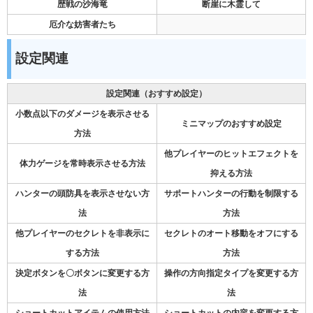
歴戦の沙海竜
断崖に木霊して
厄介な妨害者たち
設定関連
設定関連（おすすめ設定）
小数点以下のダメージを表示させる
ミニマップのおすすめ設定
方法
他プレイヤーのヒットエフェクトを
体力ゲージを常時表示させる方法
抑える方法
ハンターの頭防具を表示させない方
サポートハンターの行動を制限する
法
方法
他プレイヤーのセクレトを非表示に
セクレトのオート移動をオフにする
する方法
方法
決定ボタンを〇ボタンに変更する方
操作の方向指定タイプを変更する方
法
法
ショートカットアイテムの使用方法
ショートカットの内容を変更する方