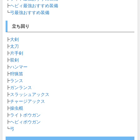
┣
ヘビィ最強おすすめ装備
┗
弓最強おすすめ装備
立ち回り
┣
大剣
┣
太刀
┣
片手剣
┣
双剣
┣
ハンマー
┣
狩猟笛
┣
ランス
┣
ガンランス
┣
スラッシュアックス
┣
チャージアックス
┣
操虫棍
┣
ライトボウガン
┣
ヘビィボウガン
┗
弓