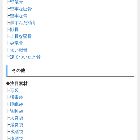
┣
堅竜骨
┣
堅牢な巨骨
┣
堅牢な骨
┣
黒ずんだ油骨
┣
獣骨
┣
上骨な堅骨
┣
尖竜骨
┣
太い獣骨
┗
凍てついた氷骨
その他
◆
注目素材
┣
毒袋
┣
猛毒袋
┣
睡眠袋
┣
昏睡袋
┣
火炎袋
┣
爆炎袋
┣
氷結袋
┣
凍結袋