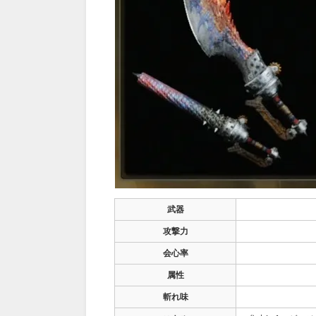
武器
攻撃力
会心率
属性
斬れ味