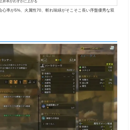
ジ上昇率がわずかに上がる
心率が5%、火属性70、斬れ味緑がそこそこ長い序盤優秀な双