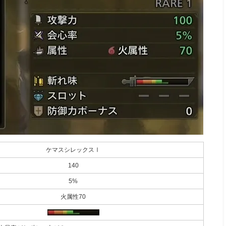
ケマスシレックスⅠ
140
5%
火属性70