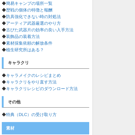
◆
簡易キャンプの場所一覧
◆
歴戦の個体の特徴と報酬
◆
防具強化できない時の対処法
◆
アーティア武器厳選のやり方
◆
古びた武器片の効率の良い入手方法
◆
装飾品の装着方法
◆
素材採集依頼の解放条件
◆
植生研究所はある？
キャラクリ
◆
キャラメイクのレシピまとめ
◆
キャラクリをやり直す方法
◆
キャラクリレシピのダウンロード方法
その他
◆
特典（DLC）の受け取り方
素材