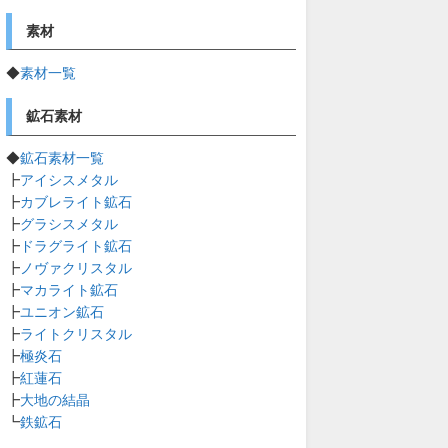
素材
◆
素材一覧
鉱石素材
◆
鉱石素材一覧
┣
アイシスメタル
┣
カブレライト鉱石
┣
グラシスメタル
┣
ドラグライト鉱石
┣
ノヴァクリスタル
┣
マカライト鉱石
┣
ユニオン鉱石
┣
ライトクリスタル
┣
極炎石
┣
紅蓮石
┣
大地の結晶
┗
鉄鉱石