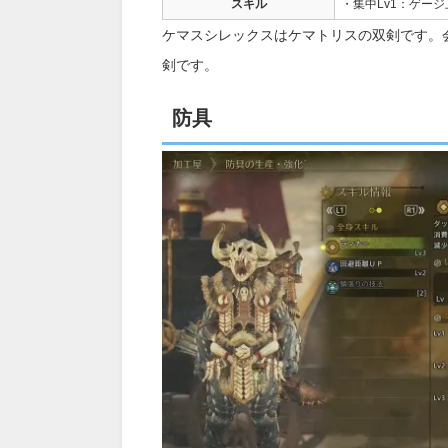
スキル
・集中Lv1：ゲー
ケマスシレックスはケマトリスの双剣です。会
剣です。
防具