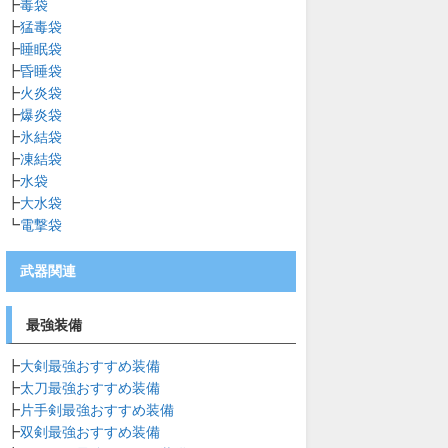
┣
毒袋
┣
猛毒袋
┣
睡眠袋
┣
昏睡袋
┣
火炎袋
┣
爆炎袋
┣
氷結袋
┣
凍結袋
┣
水袋
┣
大水袋
┗
電撃袋
武器関連
最強装備
┣
大剣最強おすすめ装備
┣
太刀最強おすすめ装備
┣
片手剣最強おすすめ装備
┣
双剣最強おすすめ装備