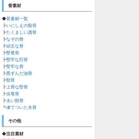
骨素材
◆
骨素材一覧
┣
いにしえの龍骨
┣
たくましい護骨
┣
なぞの骨
┣
頑丈な骨
┣
堅竜骨
┣
堅牢な巨骨
┣
堅牢な骨
┣
黒ずんだ油骨
┣
獣骨
┣
上骨な堅骨
┣
尖竜骨
┣
太い獣骨
┗
凍てついた氷骨
その他
◆
注目素材