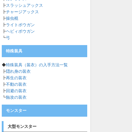
┣
スラッシュアックス
┣
チャージアックス
┣
操虫棍
┣
ライトボウガン
┣
ヘビィボウガン
┗
弓
特殊装具
◆
特殊装具（装衣）の入手方法一覧
┣
隠れ身の装衣
┣
再生の装衣
┣
不動の装衣
┣
回避の装衣
┗
蝕攻の装衣
モンスター
大型モンスター