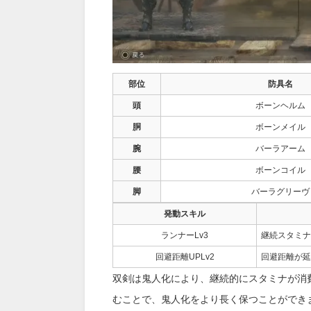
部位
防具名
頭
ボーンヘルム
胴
ボーンメイル
腕
バーラアーム
腰
ボーンコイル
脚
バーラグリーヴ
発動スキル
ランナーLv3
継続スタミナ
回避距離UPLv2
回避距離が延
双剣は鬼人化により、継続的にスタミナが消
むことで、鬼人化をより長く保つことができ