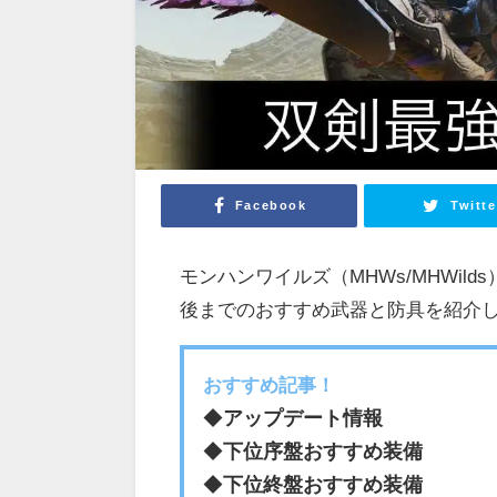
Facebook
Twitte
モンハンワイルズ（MHWs/MHWi
後までのおすすめ武器と防具を紹介
おすすめ記事！
◆
アップデート情報
◆
下位序盤おすすめ装備
◆
下位終盤おすすめ装備