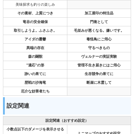
美味探求も釣りの楽しみ
その素材、上質につき
加工屋印の特注品
竜谷の安全確保
門衛として
取引しようよ。ふさふさ。
毛並みが悪くなる。嫌いです。
アイダの憂鬱
毒怪鳥にご用心
異端の存在
守るべきもの
森の闢獣
ヴェルナーの実証実験
"適応"の形
管理不生き届きにはご用心
諍いの果てに
生存競争の果てに
歴戦の沙海竜
断崖に木霊して
厄介な妨害者たち
設定関連
設定関連（おすすめ設定）
小数点以下のダメージを表示させる
ミニマップのおすすめ設定