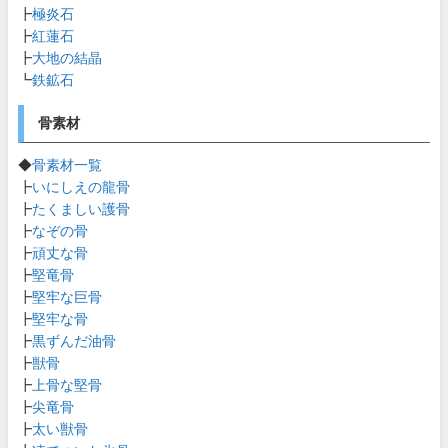
┣
極炎石
┣
紅蓮石
┣
大地の結晶
┗
鉄鉱石
骨素材
◆
骨素材一覧
┣
いにしえの龍骨
┣
たくましい護骨
┣
なぞの骨
┣
頑丈な骨
┣
堅竜骨
┣
堅牢な巨骨
┣
堅牢な骨
┣
黒ずんだ油骨
┣
獣骨
┣
上骨な堅骨
┣
尖竜骨
┣
太い獣骨