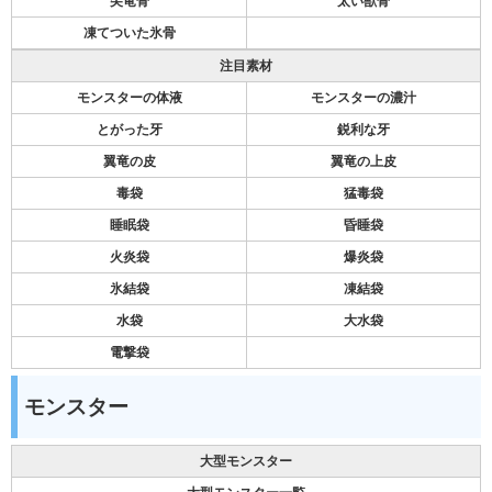
尖竜骨
太い獣骨
凍てついた氷骨
注目素材
モンスターの体液
モンスターの濃汁
とがった牙
鋭利な牙
翼竜の皮
翼竜の上皮
毒袋
猛毒袋
睡眠袋
昏睡袋
火炎袋
爆炎袋
氷結袋
凍結袋
水袋
大水袋
電撃袋
モンスター
大型モンスター