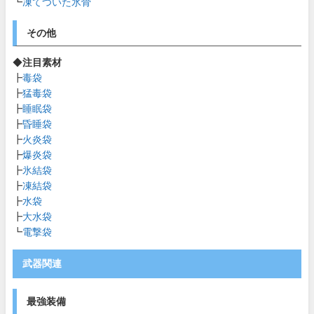
┗
凍てついた氷骨
その他
◆
注目素材
┣
毒袋
┣
猛毒袋
┣
睡眠袋
┣
昏睡袋
┣
火炎袋
┣
爆炎袋
┣
氷結袋
┣
凍結袋
┣
水袋
┣
大水袋
┗
電撃袋
武器関連
最強装備