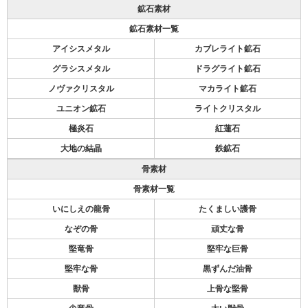
鉱石素材
鉱石素材一覧
アイシスメタル
カブレライト鉱石
グラシスメタル
ドラグライト鉱石
ノヴァクリスタル
マカライト鉱石
ユニオン鉱石
ライトクリスタル
極炎石
紅蓮石
大地の結晶
鉄鉱石
骨素材
骨素材一覧
いにしえの龍骨
たくましい護骨
なぞの骨
頑丈な骨
堅竜骨
堅牢な巨骨
堅牢な骨
黒ずんだ油骨
獣骨
上骨な堅骨