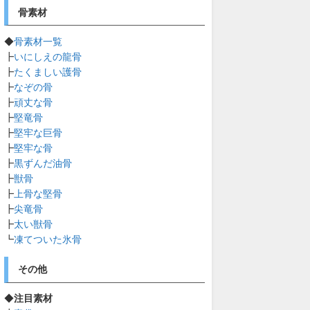
骨素材
◆
骨素材一覧
┣
いにしえの龍骨
┣
たくましい護骨
┣
なぞの骨
┣
頑丈な骨
┣
堅竜骨
┣
堅牢な巨骨
┣
堅牢な骨
┣
黒ずんだ油骨
┣
獣骨
┣
上骨な堅骨
┣
尖竜骨
┣
太い獣骨
┗
凍てついた氷骨
その他
◆
注目素材