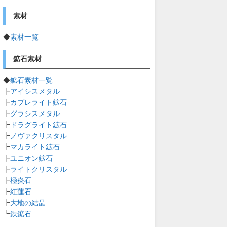
素材
◆
素材一覧
鉱石素材
◆
鉱石素材一覧
┣
アイシスメタル
┣
カブレライト鉱石
┣
グラシスメタル
┣
ドラグライト鉱石
┣
ノヴァクリスタル
┣
マカライト鉱石
┣
ユニオン鉱石
┣
ライトクリスタル
┣
極炎石
┣
紅蓮石
┣
大地の結晶
┗
鉄鉱石