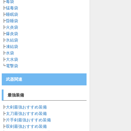
┣
毒袋
┣
猛毒袋
┣
睡眠袋
┣
昏睡袋
┣
火炎袋
┣
爆炎袋
┣
氷結袋
┣
凍結袋
┣
水袋
┣
大水袋
┗
電撃袋
武器関連
最強装備
┣
大剣最強おすすめ装備
┣
太刀最強おすすめ装備
┣
片手剣最強おすすめ装備
┣
双剣最強おすすめ装備