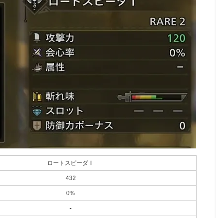
ロートスピーダⅠ
432
0%
-