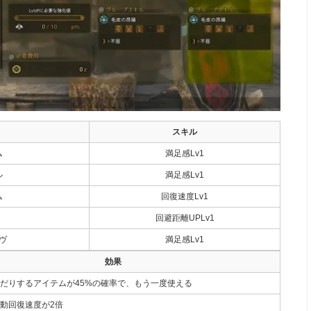
スキル
ム
満足感Lv1
ル
満足感Lv1
ム
回復速度Lv1
回避距離UPLv1
ヴ
満足感Lv1
効果
だりするアイテムが45%の確率で、もう一度使える
動回復速度が2倍