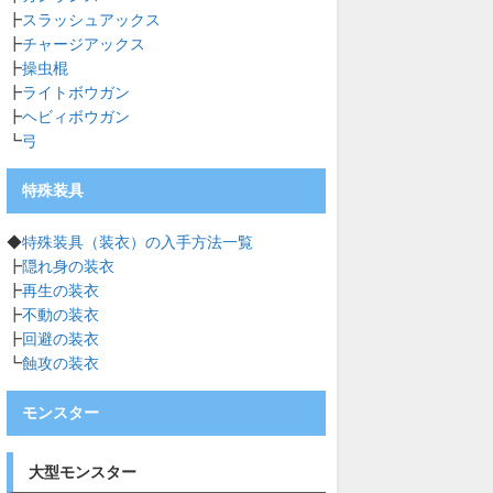
┣
スラッシュアックス
┣
チャージアックス
┣
操虫棍
┣
ライトボウガン
┣
ヘビィボウガン
┗
弓
特殊装具
◆
特殊装具（装衣）の入手方法一覧
┣
隠れ身の装衣
┣
再生の装衣
┣
不動の装衣
┣
回避の装衣
┗
蝕攻の装衣
モンスター
大型モンスター