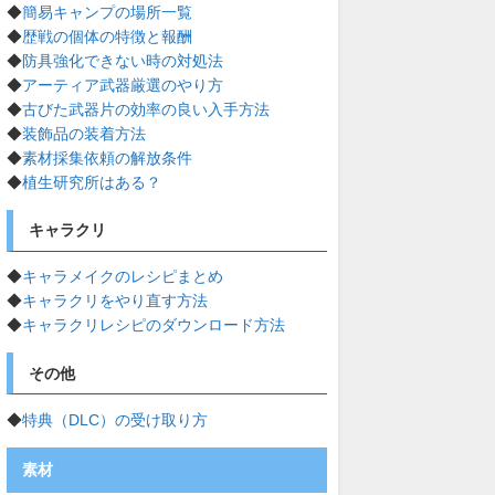
◆
簡易キャンプの場所一覧
◆
歴戦の個体の特徴と報酬
◆
防具強化できない時の対処法
◆
アーティア武器厳選のやり方
◆
古びた武器片の効率の良い入手方法
◆
装飾品の装着方法
◆
素材採集依頼の解放条件
◆
植生研究所はある？
キャラクリ
◆
キャラメイクのレシピまとめ
◆
キャラクリをやり直す方法
◆
キャラクリレシピのダウンロード方法
その他
◆
特典（DLC）の受け取り方
素材