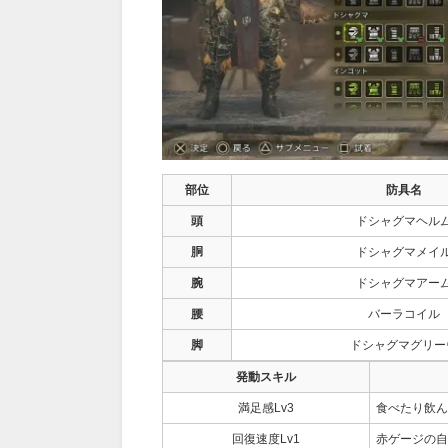
部位
防具名
頭
ドシャグマヘル
胴
ドシャグマメイ
腕
ドシャグマアー
腰
バーラコイル
脚
ドシャグマグリー
発動スキル
満足感Lv3
食べたり飲ん
回復速度Lv1
赤ゲージの自