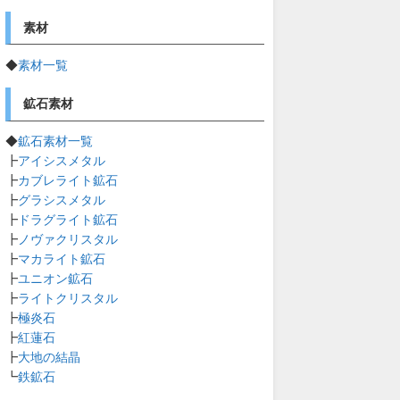
素材
◆
素材一覧
鉱石素材
◆
鉱石素材一覧
┣
アイシスメタル
┣
カブレライト鉱石
┣
グラシスメタル
┣
ドラグライト鉱石
┣
ノヴァクリスタル
┣
マカライト鉱石
┣
ユニオン鉱石
┣
ライトクリスタル
┣
極炎石
┣
紅蓮石
┣
大地の結晶
┗
鉄鉱石