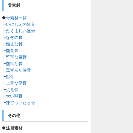
骨素材
◆
骨素材一覧
┣
いにしえの龍骨
┣
たくましい護骨
┣
なぞの骨
┣
頑丈な骨
┣
堅竜骨
┣
堅牢な巨骨
┣
堅牢な骨
┣
黒ずんだ油骨
┣
獣骨
┣
上骨な堅骨
┣
尖竜骨
┣
太い獣骨
┗
凍てついた氷骨
その他
◆
注目素材