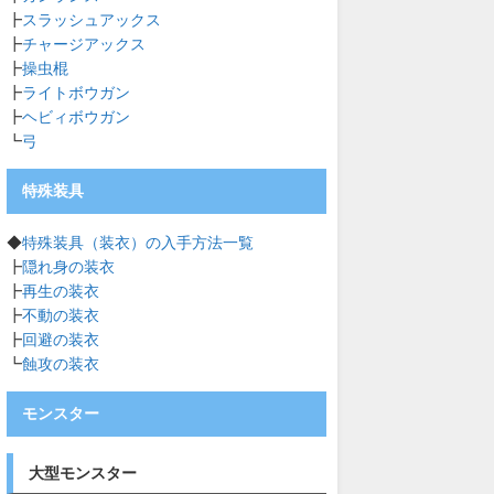
┣
スラッシュアックス
┣
チャージアックス
┣
操虫棍
┣
ライトボウガン
┣
ヘビィボウガン
┗
弓
特殊装具
◆
特殊装具（装衣）の入手方法一覧
┣
隠れ身の装衣
┣
再生の装衣
┣
不動の装衣
┣
回避の装衣
┗
蝕攻の装衣
モンスター
大型モンスター