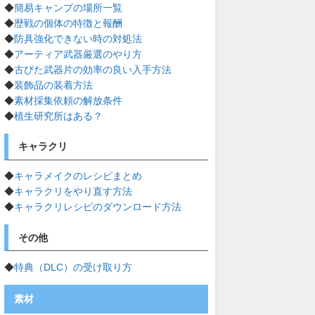
◆
簡易キャンプの場所一覧
◆
歴戦の個体の特徴と報酬
◆
防具強化できない時の対処法
◆
アーティア武器厳選のやり方
◆
古びた武器片の効率の良い入手方法
◆
装飾品の装着方法
◆
素材採集依頼の解放条件
◆
植生研究所はある？
キャラクリ
◆
キャラメイクのレシピまとめ
◆
キャラクリをやり直す方法
◆
キャラクリレシピのダウンロード方法
その他
◆
特典（DLC）の受け取り方
素材