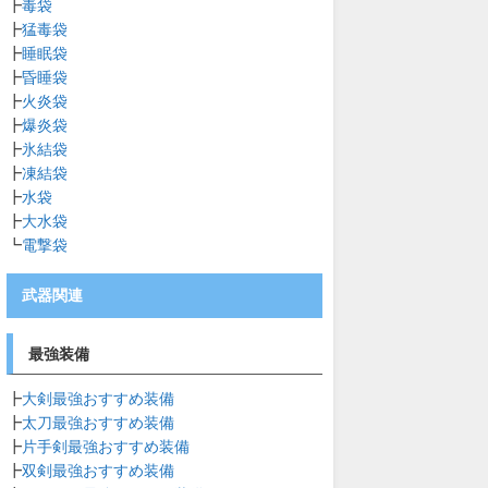
┣
毒袋
┣
猛毒袋
┣
睡眠袋
┣
昏睡袋
┣
火炎袋
┣
爆炎袋
┣
氷結袋
┣
凍結袋
┣
水袋
┣
大水袋
┗
電撃袋
武器関連
最強装備
┣
大剣最強おすすめ装備
┣
太刀最強おすすめ装備
┣
片手剣最強おすすめ装備
┣
双剣最強おすすめ装備