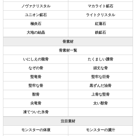
ノヴァクリスタル
マカライト鉱石
ユニオン鉱石
ライトクリスタル
極炎石
紅蓮石
大地の結晶
鉄鉱石
骨素材
骨素材一覧
いにしえの龍骨
たくましい護骨
なぞの骨
頑丈な骨
堅竜骨
堅牢な巨骨
堅牢な骨
黒ずんだ油骨
獣骨
上骨な堅骨
尖竜骨
太い獣骨
凍てついた氷骨
注目素材
モンスターの体液
モンスターの濃汁