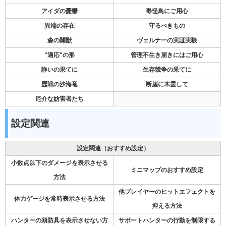
アイダの憂鬱
毒怪鳥にご用心
異端の存在
守るべきもの
森の闢獣
ヴェルナーの実証実験
"適応"の形
管理不生き届きにはご用心
諍いの果てに
生存競争の果てに
歴戦の沙海竜
断崖に木霊して
厄介な妨害者たち
設定関連
設定関連（おすすめ設定）
小数点以下のダメージを表示させる
ミニマップのおすすめ設定
方法
他プレイヤーのヒットエフェクトを
体力ゲージを常時表示させる方法
抑える方法
ハンターの頭防具を表示させない方
サポートハンターの行動を制限する