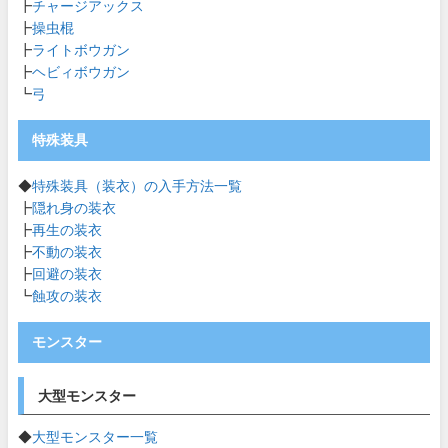
┣
チャージアックス
┣
操虫棍
┣
ライトボウガン
┣
ヘビィボウガン
┗
弓
特殊装具
◆
特殊装具（装衣）の入手方法一覧
┣
隠れ身の装衣
┣
再生の装衣
┣
不動の装衣
┣
回避の装衣
┗
蝕攻の装衣
モンスター
大型モンスター
◆
大型モンスター一覧