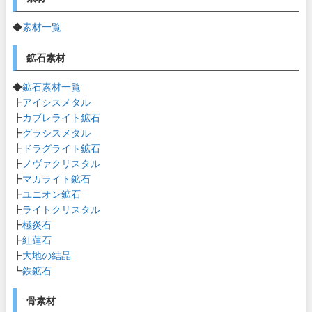
◆
素材一覧
鉱石素材
◆
鉱石素材一覧
┣
アイシスメタル
┣
カブレライト鉱石
┣
グラシスメタル
┣
ドラグライト鉱石
┣
ノヴァクリスタル
┣
マカライト鉱石
┣
ユニオン鉱石
┣
ライトクリスタル
┣
極炎石
┣
紅蓮石
┣
大地の結晶
┗
鉄鉱石
骨素材