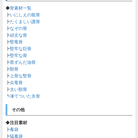
◆
骨素材一覧
┣
いにしえの龍骨
┣
たくましい護骨
┣
なぞの骨
┣
頑丈な骨
┣
堅竜骨
┣
堅牢な巨骨
┣
堅牢な骨
┣
黒ずんだ油骨
┣
獣骨
┣
上骨な堅骨
┣
尖竜骨
┣
太い獣骨
┗
凍てついた氷骨
その他
◆
注目素材
┣
毒袋
┣
猛毒袋