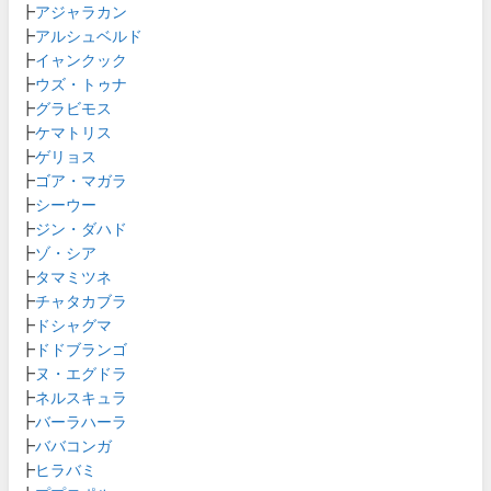
┣
アジャラカン
┣
アルシュベルド
┣
イャンクック
┣
ウズ・トゥナ
┣
グラビモス
┣
ケマトリス
┣
ゲリョス
┣
ゴア・マガラ
┣
シーウー
┣
ジン・ダハド
┣
ゾ・シア
┣
タマミツネ
┣
チャタカブラ
┣
ドシャグマ
┣
ドドブランゴ
┣
ヌ・エグドラ
┣
ネルスキュラ
┣
バーラハーラ
┣
ババコンガ
┣
ヒラバミ