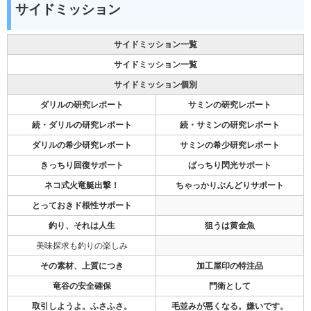
サイドミッション
サイドミッション一覧
サイドミッション一覧
サイドミッション個別
ダリルの研究レポート
サミンの研究レポート
続・ダリルの研究レポート
続・サミンの研究レポート
ダリルの希少研究レポート
サミンの希少研究レポート
きっちり回復サポート
ばっちり閃光サポート
ネコ式火竜艇出撃！
ちゃっかりぶんどりサポート
とっておきド根性サポート
釣り、それは人生
狙うは黄金魚
美味探求も釣りの楽しみ
その素材、上質につき
加工屋印の特注品
竜谷の安全確保
門衛として
取引しようよ。ふさふさ。
毛並みが悪くなる。嫌いです。