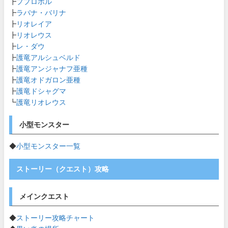
┣
ププロポル
┣
ラバナ・バリナ
┣
リオレイア
┣
リオレウス
┣
レ・ダウ
┣
護竜アルシュベルド
┣
護竜アンジャナフ亜種
┣
護竜オドガロン亜種
┣
護竜ドシャグマ
┗
護竜リオレウス
小型モンスター
◆
小型モンスター一覧
ストーリー（クエスト）攻略
メインクエスト
◆
ストーリー攻略チャート