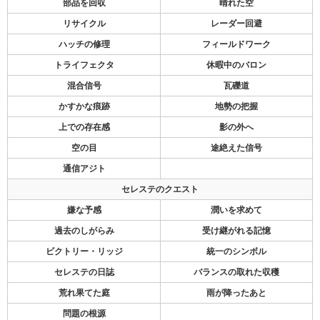
部品を回収
晴れた空
リサイクル
レーダー回避
ハッチの修理
フィールドワーク
トライフェクタ
休暇中のバロン
混合信号
瓦礫道
かすかな痕跡
地勢の把握
上での存在感
影の外へ
空の目
途絶えた信号
通信アジト
セレステのクエスト
嫌な予感
潤いを求めて
過去のしがらみ
受け継がれる記憶
ビクトリー・リッジ
統一のシンボル
セレステの日誌
バランスの取れた収穫
荒れ果てた庭
雨が降ったあと
問題の根源