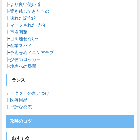
┣
より良い使い道
┣
置き残してきたもの
┣
壊れた記念碑
┣
マークされた標的
┣
市場調整
┣
目を離せない件
┣
産業スパイ
┣
予期せぬイニシアチブ
┣
少佐のロッカー
┣
地表への帰還
ランス
┏
ドクターの言いつけ
┣
医療用品
┣
早計な発表
攻略のコツ
おすすめ