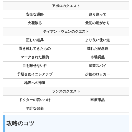
アポロのクエスト
安全な通路
巡り巡って
火花散る
最初の足がかり
ティアン・ウェンのクエスト
正しい道具
より良い使い道
置き残してきたもの
壊れた記念碑
マークされた標的
市場調整
目を離せない件
産業スパイ
予期せぬイニシアチブ
少佐のロッカー
地表への帰還
ランスのクエスト
ドクターの言いつけ
医療用品
早計な発表
攻略のコツ