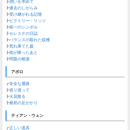
┣
潤いを求めて
┣
過去のしがらみ
┣
受け継がれる記憶
┣
ビクトリー・リッジ
┣
統一のシンボル
┣
セレステの日誌
┣
バランスの取れた収穫
┣
荒れ果てた庭
┣
雨が降ったあと
┣
問題の根源
アポロ
┏
安全な通路
┣
巡り巡って
┣
火花散る
┣
最初の足がかり
ティアン・ウェン
┏
正しい道具