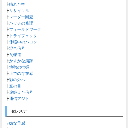
┣
晴れた空
┣
リサイクル
┣
レーダー回避
┣
ハッチの修理
┣
フィールドワーク
┣
トライフェクタ
┣
休暇中のバロン
┣
混合信号
┣
瓦礫道
┣
かすかな痕跡
┣
地勢の把握
┣
上での存在感
┣
影の外へ
┣
空の目
┣
途絶えた信号
┣
通信アジト
セレステ
┏
嫌な予感