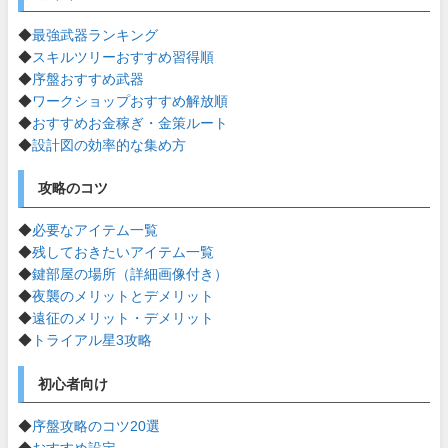
◆
最強武器ランキング
◆
スキルツリーおすすめ習得順
◆
序盤おすすめ武器
◆
ワークショップおすすめ解放順
◆
おすすめお金稼ぎ・金策ルート
◆
設計図の効率的な集め方
攻略のコツ
◆
必要なアイテム一覧
◆
残しておきたいアイテム一覧
◆
鍵部屋の場所（詳細画像付き）
◆
夜襲のメリットとデメリット
◆
遠征のメリット・デメリット
◆
トライアル星3攻略
初心者向け
◆
序盤攻略のコツ20選
◆
おすすめ設定