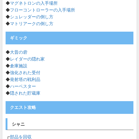
◆
マグネトロンの入手場所
◆
フローコントローラーの入手場所
◆
シュレッダーの倒し方
◆
マトリアークの倒し方
ギミック
◆
大昔の砦
◆
レイダーの隠れ家
◆
倉庫施設
◆
強化された受付
◆
発射塔の戦利品
◆
ハーベスター
◆
隠された貯蔵庫
クエスト攻略
シャニ
┏
部品を回収