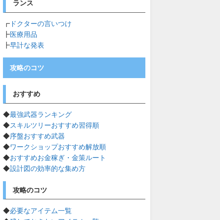
ランス
┏
ドクターの言いつけ
┣
医療用品
┣
早計な発表
攻略のコツ
おすすめ
◆
最強武器ランキング
◆
スキルツリーおすすめ習得順
◆
序盤おすすめ武器
◆
ワークショップおすすめ解放順
◆
おすすめお金稼ぎ・金策ルート
◆
設計図の効率的な集め方
攻略のコツ
◆
必要なアイテム一覧