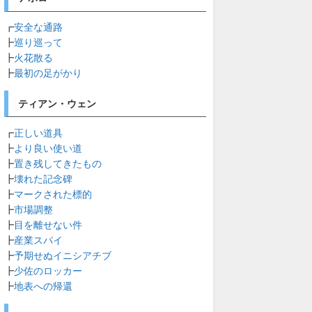
┏
安全な通路
┣
巡り巡って
┣
火花散る
┣
最初の足がかり
ティアン・ウェン
┏
正しい道具
┣
より良い使い道
┣
置き残してきたもの
┣
壊れた記念碑
┣
マークされた標的
┣
市場調整
┣
目を離せない件
┣
産業スパイ
┣
予期せぬイニシアチブ
┣
少佐のロッカー
┣
地表への帰還