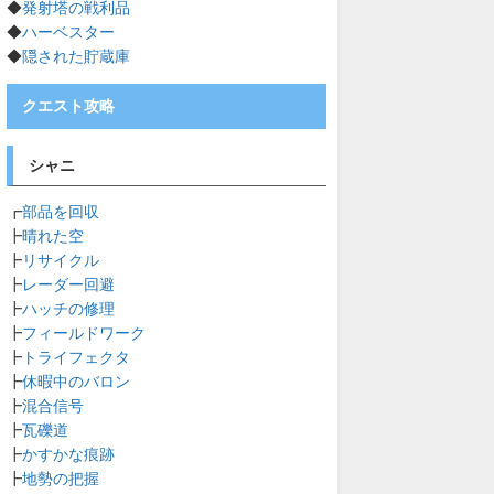
◆
発射塔の戦利品
◆
ハーベスター
◆
隠された貯蔵庫
クエスト攻略
シャニ
┏
部品を回収
┣
晴れた空
┣
リサイクル
┣
レーダー回避
┣
ハッチの修理
┣
フィールドワーク
┣
トライフェクタ
┣
休暇中のバロン
┣
混合信号
┣
瓦礫道
┣
かすかな痕跡
┣
地勢の把握