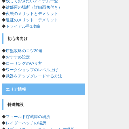
◆
残しておきたいアイテム一覧
◆
鍵部屋の場所（詳細画像付き）
◆
夜襲のメリットとデメリット
◆
遠征のメリット・デメリット
◆
トライアル星3攻略
初心者向け
◆
序盤攻略のコツ20選
◆
おすすめ設定
◆
ローリングのやり方
◆
ワークショップのレベル上げ
◆
武器をアップグレードする方法
エリア情報
特殊施設
◆
フィールド貯蔵庫の場所
◆
レイダーハッチの場所