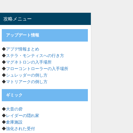
攻略メニュー
アップデート情報
◆
アプデ情報まとめ
◆
ステラ・モンティスへの行き方
◆
マグネトロンの入手場所
◆
フローコントローラーの入手場所
◆
シュレッダーの倒し方
◆
マトリアークの倒し方
ギミック
◆
大昔の砦
◆
レイダーの隠れ家
◆
倉庫施設
◆
強化された受付