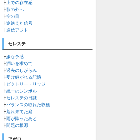
┣
上での存在感
┣
影の外へ
┣
空の目
┣
途絶えた信号
┣
通信アジト
セレステ
┏
嫌な予感
┣
潤いを求めて
┣
過去のしがらみ
┣
受け継がれる記憶
┣
ビクトリー・リッジ
┣
統一のシンボル
┣
セレステの日誌
┣
バランスの取れた収穫
┣
荒れ果てた庭
┣
雨が降ったあと
┣
問題の根源
アポロ