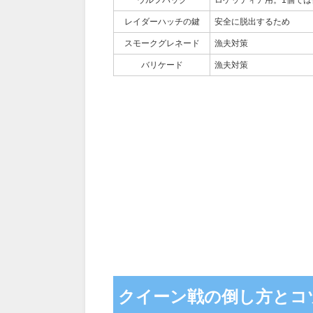
ウルフパック
ロケッティア用。1個では
レイダーハッチの鍵
安全に脱出するため
スモークグレネード
漁夫対策
バリケード
漁夫対策
クイーン戦の倒し方とコ