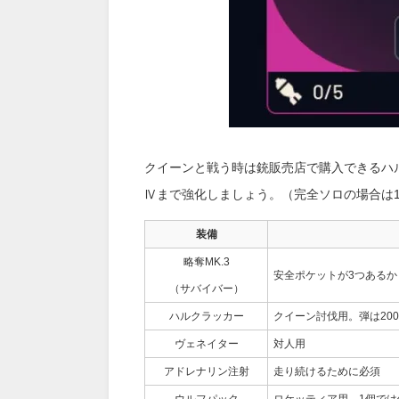
クイーンと戦う時は銃販売店で購入できるハ
Ⅳまで強化しましょう。（完全ソロの場合は
装備
略奪MK.3
安全ポケットが3つあるか
（サバイバー）
ハルクラッカー
クイーン討伐用。弾は20
ヴェネイター
対人用
アドレナリン注射
走り続けるために必須