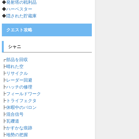
◆
発射塔の戦利品
◆
ハーベスター
◆
隠された貯蔵庫
クエスト攻略
シャニ
┏
部品を回収
┣
晴れた空
┣
リサイクル
┣
レーダー回避
┣
ハッチの修理
┣
フィールドワーク
┣
トライフェクタ
┣
休暇中のバロン
┣
混合信号
┣
瓦礫道
┣
かすかな痕跡
┣
地勢の把握