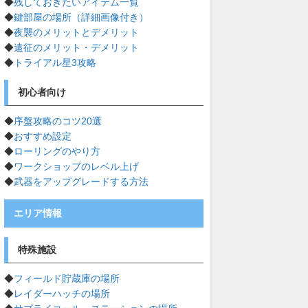
◆
残しておきたいアイテム一覧
◆
鍵部屋の場所（詳細画像付き）
◆
夜襲のメリットとデメリット
◆
遠征のメリット・デメリット
◆
トライアル星3攻略
初心者向け
◆
序盤攻略のコツ20選
◆
おすすめ設定
◆
ローリングのやり方
◆
ワークショップのレベル上げ
◆
武器をアップグレードする方法
エリア情報
特殊施設
◆
フィールド貯蔵庫の場所
◆
レイダーハッチの場所