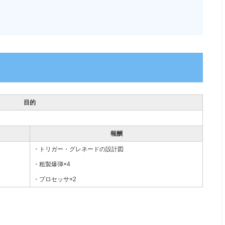
目的
報酬
・トリガー・グレネードの設計図
・粗製爆弾×4
・プロセッサ×2