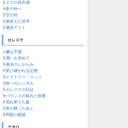
┣
上での存在感
┣
影の外へ
┣
空の目
┣
途絶えた信号
┣
通信アジト
セレステ
┏
嫌な予感
┣
潤いを求めて
┣
過去のしがらみ
┣
受け継がれる記憶
┣
ビクトリー・リッジ
┣
統一のシンボル
┣
セレステの日誌
┣
バランスの取れた収穫
┣
荒れ果てた庭
┣
雨が降ったあと
┣
問題の根源
アポロ