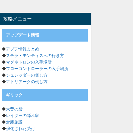
攻略メニュー
アップデート情報
◆
アプデ情報まとめ
◆
ステラ・モンティスへの行き方
◆
マグネトロンの入手場所
◆
フローコントローラーの入手場所
◆
シュレッダーの倒し方
◆
マトリアークの倒し方
ギミック
◆
大昔の砦
◆
レイダーの隠れ家
◆
倉庫施設
◆
強化された受付