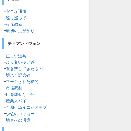
┏
安全な通路
┣
巡り巡って
┣
火花散る
┣
最初の足がかり
ティアン・ウェン
┏
正しい道具
┣
より良い使い道
┣
置き残してきたもの
┣
壊れた記念碑
┣
マークされた標的
┣
市場調整
┣
目を離せない件
┣
産業スパイ
┣
予期せぬイニシアチブ
┣
少佐のロッカー
┣
地表への帰還