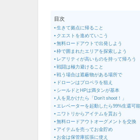
目次
生きて拠点に帰ること
クエストを進めていこう
無料ロードアウトで出発しよう
枠で囲まれたエリアを探索しよう
レアリティが高いものを持って帰ろう
戦闘は極力避けること
戦う場合は遮蔽物がある場所で
ドローンはプロペラを狙え
シールドとHPは満タンが基本
人を見かけたら「Don't shoot！」
エレベーターを起動したら99%生還可
ニワトリからアイテムを貰おう
無料ロードアウトオーグメントを交換
アイテムを売ってお金貯め
お金は保管庫拡張に使え