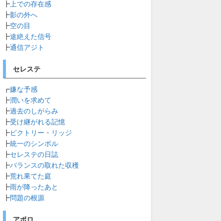
┣
上での存在感
┣
影の外へ
┣
空の目
┣
途絶えた信号
┣
通信アジト
セレステ
┏
嫌な予感
┣
潤いを求めて
┣
過去のしがらみ
┣
受け継がれる記憶
┣
ビクトリー・リッジ
┣
統一のシンボル
┣
セレステの日誌
┣
バランスの取れた収穫
┣
荒れ果てた庭
┣
雨が降ったあと
┣
問題の根源
アポロ