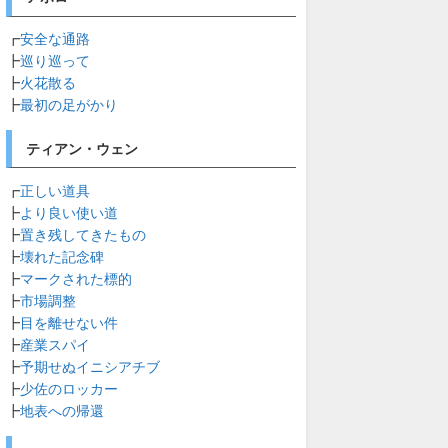
┏
安全な通路
┣
巡り巡って
┣
火花散る
┣
最初の足がかり
ティアン・ウェン
┏
正しい道具
┣
より良い使い道
┣
置き残してきたもの
┣
壊れた記念碑
┣
マークされた標的
┣
市場調整
┣
目を離せない件
┣
産業スパイ
┣
予期せぬイニシアチブ
┣
少佐のロッカー
┣
地表への帰還