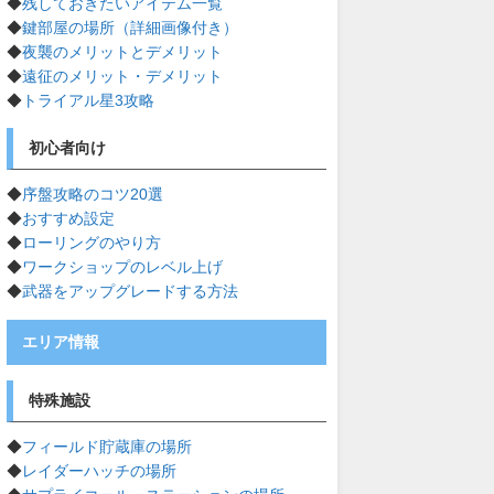
◆
残しておきたいアイテム一覧
◆
鍵部屋の場所（詳細画像付き）
◆
夜襲のメリットとデメリット
◆
遠征のメリット・デメリット
◆
トライアル星3攻略
初心者向け
◆
序盤攻略のコツ20選
◆
おすすめ設定
◆
ローリングのやり方
◆
ワークショップのレベル上げ
◆
武器をアップグレードする方法
エリア情報
特殊施設
◆
フィールド貯蔵庫の場所
◆
レイダーハッチの場所