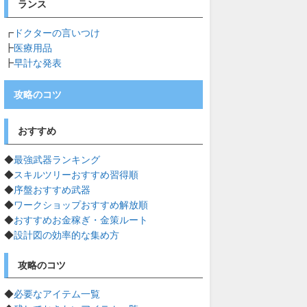
ランス
┏
ドクターの言いつけ
┣
医療用品
┣
早計な発表
攻略のコツ
おすすめ
◆
最強武器ランキング
◆
スキルツリーおすすめ習得順
◆
序盤おすすめ武器
◆
ワークショップおすすめ解放順
◆
おすすめお金稼ぎ・金策ルート
◆
設計図の効率的な集め方
攻略のコツ
◆
必要なアイテム一覧