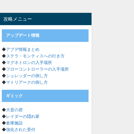
攻略メニュー
アップデート情報
◆
アプデ情報まとめ
◆
ステラ・モンティスへの行き方
◆
マグネトロンの入手場所
◆
フローコントローラーの入手場所
◆
シュレッダーの倒し方
◆
マトリアークの倒し方
ギミック
◆
大昔の砦
◆
レイダーの隠れ家
◆
倉庫施設
◆
強化された受付