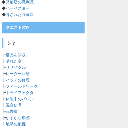
◆
発射塔の戦利品
◆
ハーベスター
◆
隠された貯蔵庫
クエスト攻略
シャニ
┏
部品を回収
┣
晴れた空
┣
リサイクル
┣
レーダー回避
┣
ハッチの修理
┣
フィールドワーク
┣
トライフェクタ
┣
休暇中のバロン
┣
混合信号
┣
瓦礫道
┣
かすかな痕跡
┣
地勢の把握