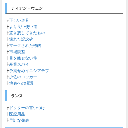
ティアン・ウェン
┏
正しい道具
┣
より良い使い道
┣
置き残してきたもの
┣
壊れた記念碑
┣
マークされた標的
┣
市場調整
┣
目を離せない件
┣
産業スパイ
┣
予期せぬイニシアチブ
┣
少佐のロッカー
┣
地表への帰還
ランス
┏
ドクターの言いつけ
┣
医療用品
┣
早計な発表