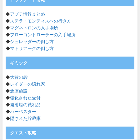
◆
アプデ情報まとめ
◆
ステラ・モンティスへの行き方
◆
マグネトロンの入手場所
◆
フローコントローラーの入手場所
◆
シュレッダーの倒し方
◆
マトリアークの倒し方
ギミック
◆
大昔の砦
◆
レイダーの隠れ家
◆
倉庫施設
◆
強化された受付
◆
発射塔の戦利品
◆
ハーベスター
◆
隠された貯蔵庫
クエスト攻略