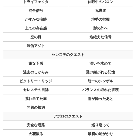
トライフェクタ
休暇中のバロン
混合信号
瓦礫道
かすかな痕跡
地勢の把握
上での存在感
影の外へ
空の目
途絶えた信号
通信アジト
セレステのクエスト
嫌な予感
潤いを求めて
過去のしがらみ
受け継がれる記憶
ビクトリー・リッジ
統一のシンボル
セレステの日誌
バランスの取れた収穫
荒れ果てた庭
雨が降ったあと
問題の根源
アポロのクエスト
安全な通路
巡り巡って
火花散る
最初の足がかり