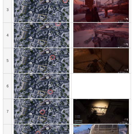
3
4
5
6
7