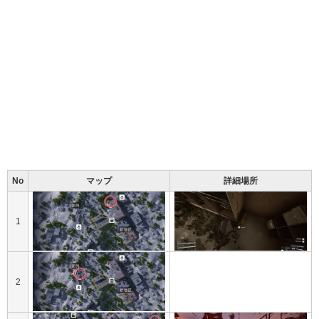
No
マップ
詳細場所
1
2