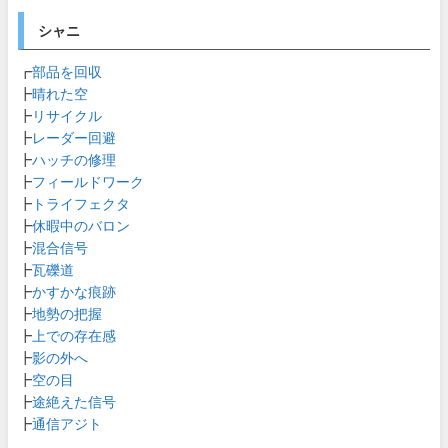
シャニ
┏
部品を回収
┣
晴れた空
┣
リサイクル
┣
レーダー回避
┣
ハッチの修理
┣
フィールドワーク
┣
トライフェクタ
┣
休暇中のバロン
┣
混合信号
┣
瓦礫道
┣
かすかな痕跡
┣
地勢の把握
┣
上での存在感
┣
影の外へ
┣
空の目
┣
途絶えた信号
┣
通信アジト