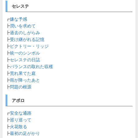
セレステ
┏
嫌な予感
┣
潤いを求めて
┣
過去のしがらみ
┣
受け継がれる記憶
┣
ビクトリー・リッジ
┣
統一のシンボル
┣
セレステの日誌
┣
バランスの取れた収穫
┣
荒れ果てた庭
┣
雨が降ったあと
┣
問題の根源
アポロ
┏
安全な通路
┣
巡り巡って
┣
火花散る
┣
最初の足がかり