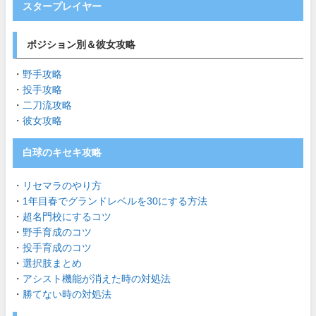
スタープレイヤー
ポジション別＆彼女攻略
・
野手攻略
・
投手攻略
・
二刀流攻略
・
彼女攻略
白球のキセキ攻略
・
リセマラのやり方
・
1年目春でグランドレベルを30にする方法
・
超名門校にするコツ
・
野手育成のコツ
・
投手育成のコツ
・
選択肢まとめ
・
アシスト機能が消えた時の対処法
・
勝てない時の対処法