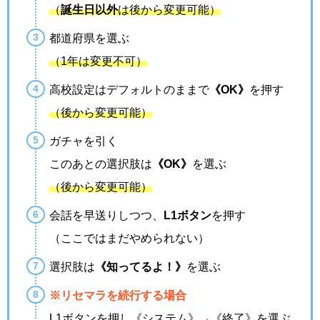
（
誕生日以外
は後から変更可能）
都道府県を選ぶ
（1年は変更不可）
高校設定はデフォルトのままで
《OK》
を押す
（後から変更可能）
ガチャを引く
このあとの選択肢は
《OK》
を選ぶ
（後から変更可能）
会話を早送りしつつ、
L1ボタン
を押す
（ここではまだやめられない）
選択肢は
《知ってるよ！》
を選ぶ
※リセマラを続行する場合
L1ボタンを押し《システム》→《終了》を選ぶ