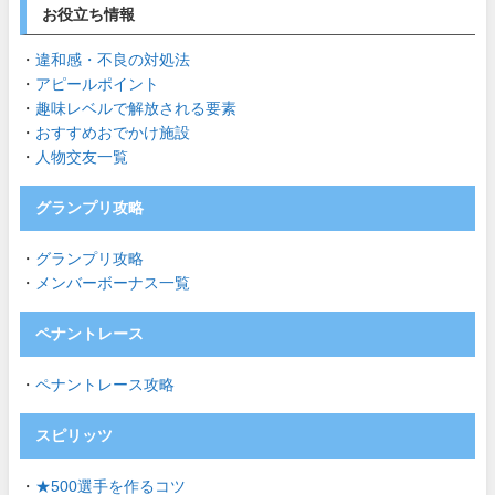
お役立ち情報
・
違和感・不良の対処法
・
アピールポイント
・
趣味レベルで解放される要素
・
おすすめおでかけ施設
・
人物交友一覧
グランプリ攻略
・
グランプリ攻略
・
メンバーボーナス一覧
ペナントレース
・
ペナントレース攻略
スピリッツ
・
★500選手を作るコツ