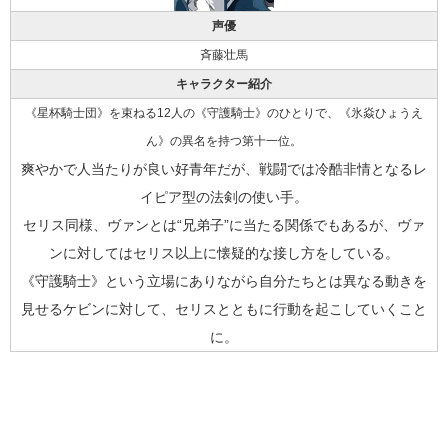
声優
斉藤壮馬
キャラクター紹介
《星杯騎士団》を束ねる12人の《守護騎士》のひとりで、《氷焱ひょうえ
ん》の異名を持つ第十一位。
爽やかで人当たりが良い好青年だが、戦闘では冷酷非情となるレ
イピア型の法剣の使い手。
セリス同様、ヴァンとは“兄弟子”に当たる関係でもあるが、ヴァ
ンに対してはセリス以上に懐疑的な接し方をしている。
《守護騎士》という立場にありながら自分たちとは異なる動きを
見せるケビンに対して、セリスとともに行動を起こしていくこと
に。