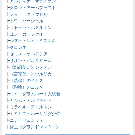
┣
アルティナ・オライオン
┣
クロウ・アームブラスト
┣
フィー・クラウゼル
┣
トワ・ハーシェル
┣
ラトーヤ・ハミルトン
┣
ユン・カーファイ
┣
シズナ・レム・ミスルギ
┣
クロガネ
┣
セリス・オルテシア
┣
リオン・バルタザール
┣
《幻想使い》シメオン
┣
《言霊使い》ウルリカ
┣
《洸弾》のイクス
┣
《影喰》のヨルダ
┣
ロイ・グラムハート大統領
┣
カシム・アルファイド
┣
ミラベル・アールトン
┣
エミリア・ハーリング少佐
┣
ニナ・フェンリィ
┣
盟主《グランドマスター》