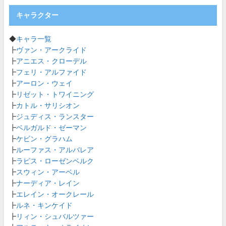
キャラクター
◆
キャラ一覧
┣
ヴァン・アークライド
┣
アニエス・クローデル
┣
フェリ・アルファイド
┣
アーロン・ウェイ
┣
リゼット・トワイニング
┣
カトル・サリシオン
┣
ジュディス・ランスター
┣
ベルガルド・ゼーマン
┣
ケビン・グラハム
┣
ルーファス・アルバレア
┣
ラピス・ローゼンベルク
┣
スウィン・アーベル
┣
ナーディア・レイン
┣
エレイン・オークレール
┣
ルネ・キンケイド
┣
リィン・シュバルツァー