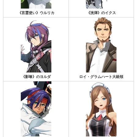
《言霊使い》ウルリカ
《洸弾》のイクス
《影喰》のヨルダ
ロイ・グラムハート大統領