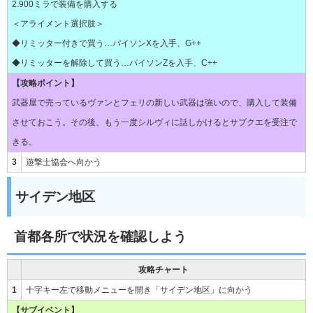
2.900ミラで装備を購入する
＜アライメント選択肢＞
◆リミッター付きで買う…パイソンXを入手、G++
◆リミッターを解除して買う…パイソンZを入手、C++
【攻略ポイント】
武器屋で売っているヴァンとフェリの新しい武器は強いので、購入して装備
させておこう。その後、もう一度シルヴィに話しかけるとサブクエを受注で
きる。
3
遊撃士協会へ向かう
サイデン地区
首都各所で状況を確認しよう
攻略チャート
1
十字キー左で移動メニューを開き「サイデン地区」に向かう
【サブイベント】