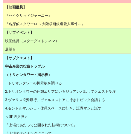
【映画鑑賞】
『セイクリッドジャーニー』
『名探偵スクワーロ ～大陸横断鉄道殺人事件～』
【サブイベント】
映画鑑賞（スターダストシネマ）
展望台
【サブクエスト】
宇宙産業の投資トラブル
（トリオンタワー・掲示板）
1.トリオンタワーの掲示板を調べる
2.トリオンタワーの休憩エリアにいるジョアンと話してクエスト受注
3.ヴァリス投資銀行、ヴェルヌストアに行きトピック会話する
4.セントルマルシェ・休憩スペースに行き、証券マンと話す
＜SP選択肢＞
「上場にあたって公開された技術について」
「上場のタイミングについて」