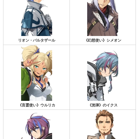
リオン・バルタザール
《幻想使い》シメオン
《言霊使い》ウルリカ
《洸弾》のイクス