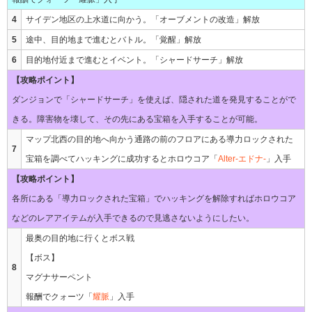
4
サイデン地区の上水道に向かう。「オーブメントの改造」解放
5
途中、目的地まで進むとバトル。「覚醒」解放
6
目的地付近まで進むとイベント。「シャードサーチ」解放
【攻略ポイント】
ダンジョンで「シャードサーチ」を使えば、隠された道を発見することがで
きる。障害物を壊して、その先にある宝箱を入手することが可能。
マップ北西の目的地へ向かう通路の前のフロアにある導力ロックされた
7
宝箱を調べてハッキングに成功するとホロウコア「
Alter-エドナ-
」入手
【攻略ポイント】
各所にある「導力ロックされた宝箱」でハッキングを解除すればホロウコア
などのレアアイテムが入手できるので見逃さないようにしたい。
最奥の目的地に行くとボス戦
【ボス】
8
マグナサーペント
報酬でクォーツ「
耀脈
」入手