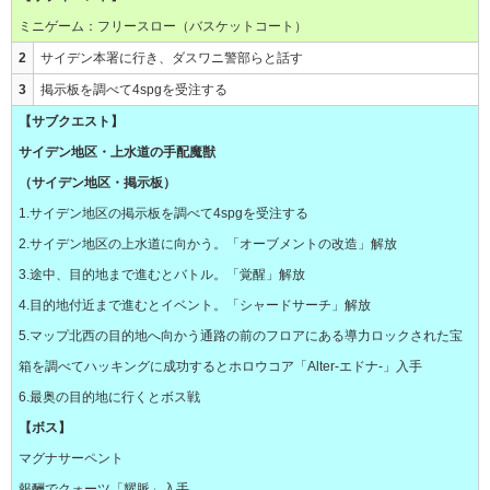
ミニゲーム：フリースロー（バスケットコート）
2
サイデン本署に行き、ダスワニ警部らと話す
3
掲示板を調べて4spgを受注する
【サブクエスト】
サイデン地区・上水道の手配魔獣
（サイデン地区・掲示板）
1.サイデン地区の掲示板を調べて4spgを受注する
2.サイデン地区の上水道に向かう。「オーブメントの改造」解放
3.途中、目的地まで進むとバトル。「覚醒」解放
4.目的地付近まで進むとイベント。「シャードサーチ」解放
5.マップ北西の目的地へ向かう通路の前のフロアにある導力ロックされた宝
箱を調べてハッキングに成功するとホロウコア「
Alter-エドナ-
」入手
6.最奥の目的地に行くとボス戦
【ボス】
マグナサーペント
報酬でクォーツ「
耀脈
」入手