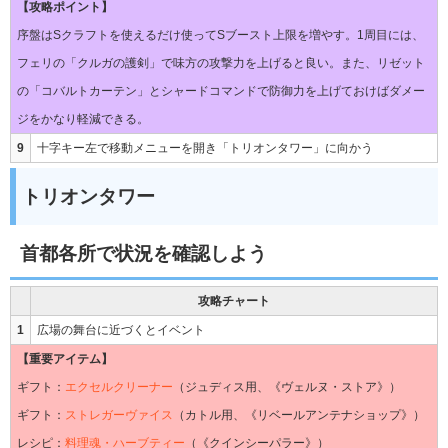
【攻略ポイント】
序盤はSクラフトを使えるだけ使ってSブースト上限を増やす。1周目には、
フェリの「クルガの護剣」で味方の攻撃力を上げると良い。また、リゼット
の「コバルトカーテン」とシャードコマンドで防御力を上げておけばダメー
ジをかなり軽減できる。
9
十字キー左で移動メニューを開き「トリオンタワー」に向かう
トリオンタワー
首都各所で状況を確認しよう
攻略チャート
1
広場の舞台に近づくとイベント
【重要アイテム】
ギフト：
エクセルクリーナー
（ジュディス用、《ヴェルヌ・ストア》）
ギフト：
ストレガーヴァイス
（カトル用、《リベールアンテナショップ》）
レシピ：
料理魂・ハーブティー
（《クインシーパラー》）