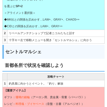
を選ぶと
SP+2
＜アライメント選択肢＞
◆MK社との関係を仄めかす…LAW+、GRAY+、CHAOS++
◆CIDとの関係を仄めかす…LAW+、GRAY++
2
リベールアンテナショップで記者ニコルたちと話す
3
十字キー左で移動メニューを開き「セントルマルシェ」に向かう
セントルマルシェ
首都各所で状況を確認しよう
攻略チャート
1
釣具屋に向かうとイベント。「釣り」解放
【重要アイテム】
ギフト：
珊瑚の銀輪
（アーロン用、貴金属・骨董《バーバラ》）
レシピ：
料理魂・ブイヤベース
（音盤・古書《アルペジオ》）