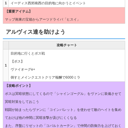
1
イーディス西郊南西の目的地に向かうとイベント
【重要アイテム】
マップ南東の宝箱からアーツドライバ「ヒスイ」
アルヴィス達を助けよう
攻略チャート
目的地に行くとボス戦
【ボス】
1
ヴァイオーグe+
倒すとメインクエストクリア報酬で6000ミラ
【攻略ポイント】
ボスは冥暗状態にしてくるので「シャインゴーグル」をヴァンに装備させて
冥暗対策をしておこう
戦闘が始まったらヴァンに「コインバレット」を使わせて敵のヘイトを集め
ておけば他の仲間に冥暗攻撃が及びにくくなる
また、序盤にリゼットの「コバルトカーテン」で仲間の防御力を上げておく