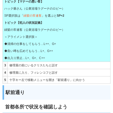
トピック【マナーの悪い客】
ハック爺さん（公衆浴場ラグーナのロビー）
SP選択肢は「
緑髪の常連客
」を選ぶと
SP+2
トピック【犯人の状況証拠】
緑髪の常連客（公衆浴場ラグーナのロビー）
＜アライメント選択肢＞
◆清掃の仕事をしてもらう…L++、G+
◆良い噂を広めてもらう…L+、G++
◆出入り禁止…L+、G+、C++
3
修理屋の前にいるクリスたちと話す
4
修理屋に入り、フィレンコフと話す
5
十字キー左で移動メニューを開き「駅前通り」に向かう
駅前通り
首都各所で状況を確認しよう