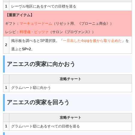
1
レーヴル地区にあるすべての目標を巡る
【重要アイテム】
ギフト：
マーキュリードーム
（リゼット用、《ブローニュ商会》）
レシピ：
料理魂・ピッツァ
（サロン《プロヴァンス》）
掲示板を調べるとSP選択肢。「
一旦出した4spgを後から取り止めた
」を
2
選ぶと
SP+2
。
アニエスの実家に向かおう
攻略チャート
1
グラムハート邸に向かう
アニエスの実家を回ろう
攻略チャート
1
グラムハート邸にあるすべての目標を巡る