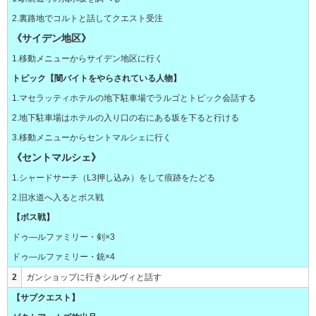
2.裏路地でコルトと話してクエスト受注
《サイデン地区》
1.移動メニューからサイデン地区に行く
トピック【闇バイトをやらされている人物】
1.マセラッティホテルの地下駐車場でラルゴとトピック会話する
2.地下駐車場はホテルの入り口の右にある坂を下ると行ける
3.移動メニューからセントマルシェに行く
《セントマルシェ》
1.シャードサーチ（L3押し込み）をして痕跡をたどる
2.旧水道へ入るとボス戦
【ボス戦】
ドゥ―ルファミリー・剣×3
ドゥ―ルファミリー・銃×4
2
ガンショップに行きシルヴィと話す
【サブクエスト】