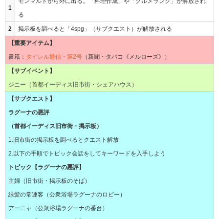
モンマルトから外に出る。「料理作成」や「グルメランク」が解放され
1
る
2
掲示板を調べると「4spg」（サブクエスト）が解放される
【重要アイテム】
書籍：
タイレル通信・第2号
（新聞・タバコ《メルローズ》）
【サブイベント】
ジニー（首都イーディス旧市街・シェアハウス）
【サブクエスト】
ラグーナの悪評
（首都イーディス旧市街・掲示板）
1.旧市街の掲示板を調べるとクエスト解放
2.以下の手順でトピック会話をしてキーワードを入手しよう
トピック【ラグーナの悪評】
主婦（旧市街・掲示板のそば）
緑髪の常連客（公衆浴場ラグーナのロビー）
アーニャ（公衆浴場ラグーナの番台）