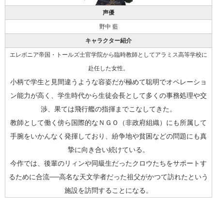
声優
野中 藍
キャラクター紹介
エレボニア帝国・トールズ士官学院から臨時教師としてアラミス高等学校に
赴任した女性。
小柄で学生と見間違うような容姿だが極めて聡明でオペレーショ
ン能力が高く、学生時代から生徒会長として多くの事務処理や交
渉、果ては飛行艦の指揮までこなしてきた。
教師として働く傍ら国際的なＮＧＯ（非政府組織）にも所属して
手腕をいかんなく発揮しており、紛争地や貧困などの問題にも真
摯に向き合い続けている。
今作では、後輩のリィンや同級生だったクロウたちをサポートす
るために合流──高名な天文学者だった祖父がかつて訪れたという
施設を訪問することになる。