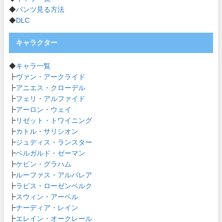
◆
パンツ見る方法
◆
DLC
キャラクター
◆
キャラ一覧
┣
ヴァン・アークライド
┣
アニエス・クローデル
┣
フェリ・アルファイド
┣
アーロン・ウェイ
┣
リゼット・トワイニング
┣
カトル・サリシオン
┣
ジュディス・ランスター
┣
ベルガルド・ゼーマン
┣
ケビン・グラハム
┣
ルーファス・アルバレア
┣
ラピス・ローゼンベルク
┣
スウィン・アーベル
┣
ナーディア・レイン
┣
エレイン・オークレール