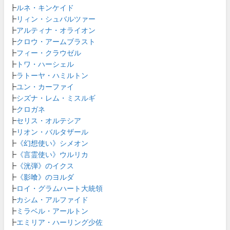
┣
ルネ・キンケイド
┣
リィン・シュバルツァー
┣
アルティナ・オライオン
┣
クロウ・アームブラスト
┣
フィー・クラウゼル
┣
トワ・ハーシェル
┣
ラトーヤ・ハミルトン
┣
ユン・カーファイ
┣
シズナ・レム・ミスルギ
┣
クロガネ
┣
セリス・オルテシア
┣
リオン・バルタザール
┣
《幻想使い》シメオン
┣
《言霊使い》ウルリカ
┣
《洸弾》のイクス
┣
《影喰》のヨルダ
┣
ロイ・グラムハート大統領
┣
カシム・アルファイド
┣
ミラベル・アールトン
┣
エミリア・ハーリング少佐