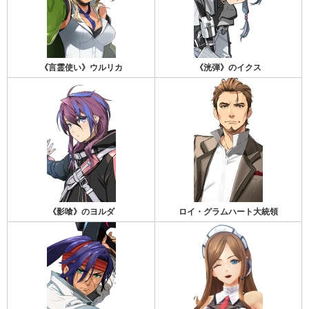
《言霊使い》ウルリカ
《洸弾》のイクス
《影喰》のヨルダ
ロイ・グラムハート大統領