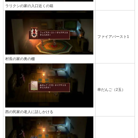
ラリクシの家の入口近くの箱
ファイアバースト1
村長の家の奥の棚
串だんご（2玉）
西の民家の老人に話しかける