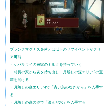
ブランクマグナスを使えば以下のサブイベントがクリ
ア可能
・ケバルライの民家のミルクを持っていく
・村長の家から炎を持ち出し、月騙しの森エリア2の宝
箱を開ける
・月騙しの森エリア4で「青い鳥のなきがら」を入手す
る
・月騙しの森の奥で「澄んだ水」を入手する