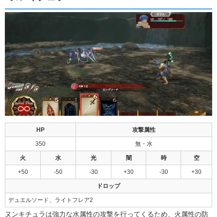
HP
攻撃属性
350
無・水
火
水
光
闇
時
空
+50
-50
-30
+30
-30
+30
ドロップ
デュエルソード、ライトフレア2
ヌンキチュラは強力な水属性の攻撃を行ってくるため、火属性の防