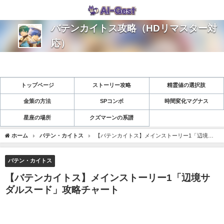
バテンカイトス攻略（HDリマスター対
応）
トップページ
ストーリー攻略
精霊値の選択肢
金策の方法
SPコンボ
時間変化マグナス
星座の場所
クズマーンの系譜
ホーム
バテン・カイトス
【バテンカイトス】メインストーリー1「辺境サ
ダルスード」攻略チャート
バテン・カイトス
【バテンカイトス】メインストーリー1「辺境サ
ダルスード」攻略チャート