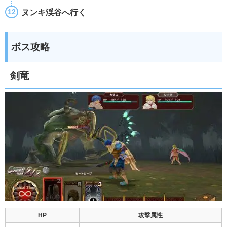
ヌンキ渓谷へ行く
ボス攻略
剣竜
HP
攻撃属性