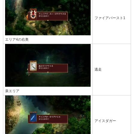
ファイアバースト1
エリア4の右奥
逃走
泉エリア
アイスダガー