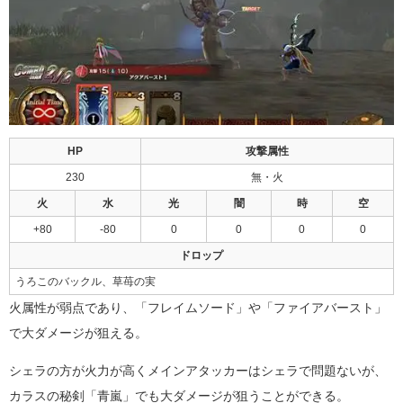
HP
攻撃属性
230
無・火
火
水
光
闇
時
空
+80
-80
0
0
0
0
ドロップ
うろこのバックル、草苺の実
火属性が弱点であり、「フレイムソード」や「ファイアバースト」
で大ダメージが狙える。
シェラの方が火力が高くメインアタッカーはシェラで問題ないが、
カラスの秘剣「青嵐」でも大ダメージが狙うことができる。