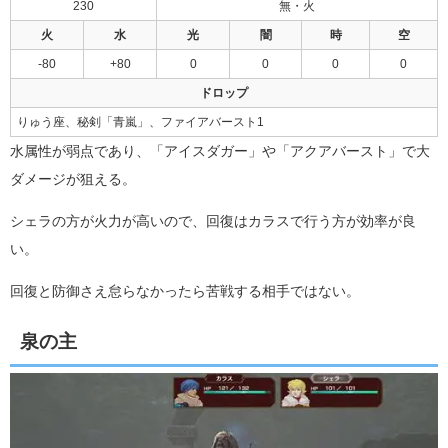
230
無・火
火
水
光
闇
時
空
-80
+80
0
0
0
0
ドロップ
りゅう座、秘剣「青嵐」、ファイアバースト1
水属性が弱点であり、「アイスダガー」や「アクアバースト」で大
ダメージが狙える。
シェラの方が火力が高いので、回復はカラスで行う方が効率が良
い。
回復と防御さえ怠らなかったら苦戦する相手ではない。
泉の主