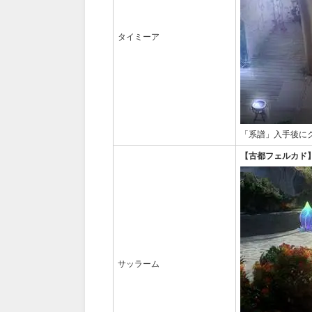
タイミーア
「系譜」入手後に
【古都フェルカド
サッラーム