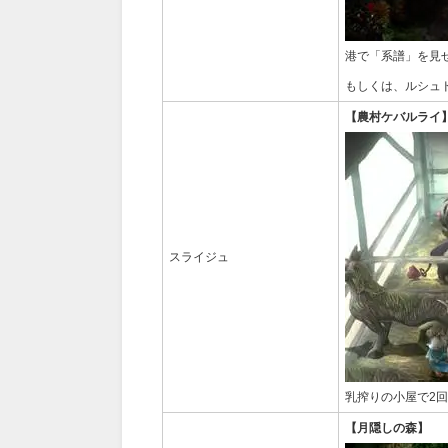
港で「系譜」を見
もしくは、ルシュ
【農村ケバルライ
スライジュ
乳搾りの小屋で2
【月隠しの森】