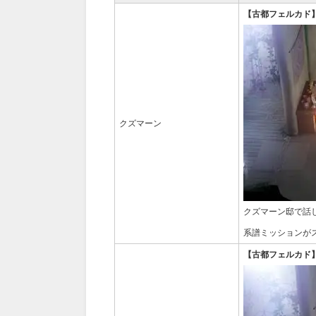
【古都フェルカド
クズマーン
クズマーン邸で話
系譜ミッションが
【古都フェルカド