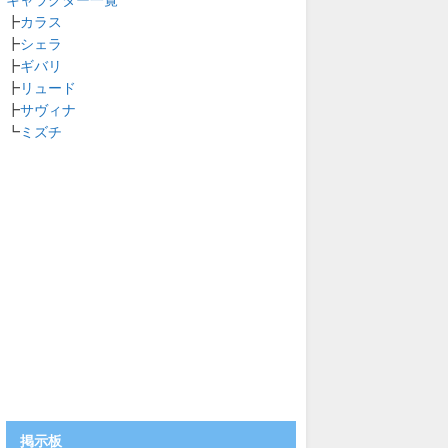
キャラクター一覧
┣
カラス
┣
シェラ
┣
ギバリ
┣
リュード
┣
サヴィナ
┗
ミズチ
掲示板