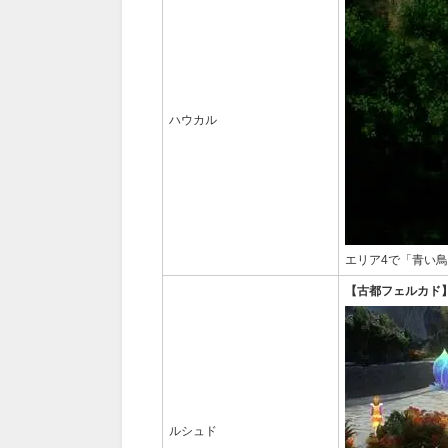
ハウカル
エリア4で「青い
【古都フェルカド
ルシュド