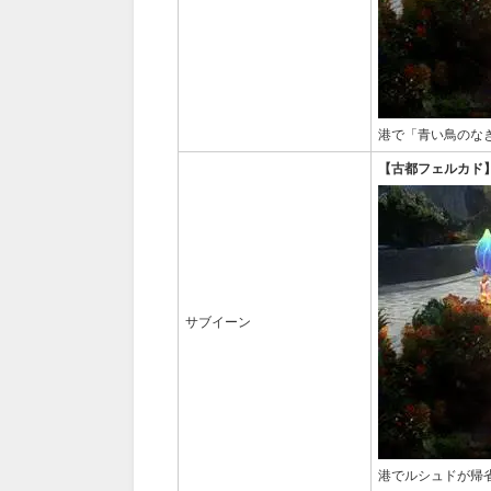
港で「青い鳥のな
【古都フェルカド
サブイーン
港でルシュドが帰