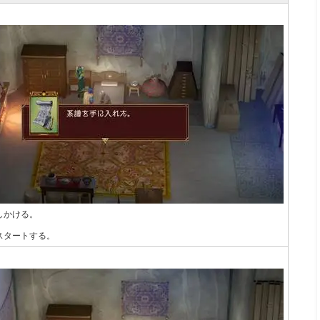
】
しかける。
スタートする。
】