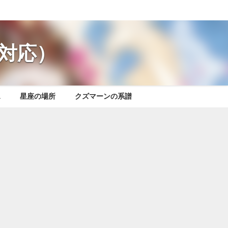
対応）
ス
星座の場所
クズマーンの系譜