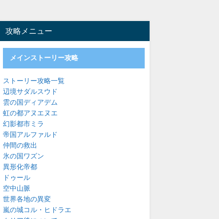
攻略メニュー
メインストーリー攻略
ストーリー攻略一覧
辺境サダルスウド
雲の国ディアデム
虹の都アヌエヌエ
幻影都市ミラ
帝国アルファルド
仲間の救出
氷の国ワズン
異形化帝都
ドゥール
空中山脈
世界各地の異変
嵐の城コル・ヒドラエ