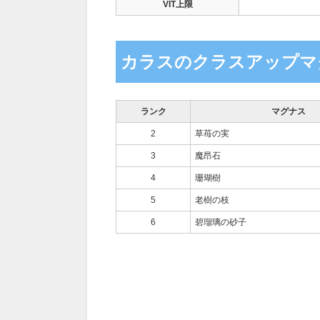
VIT上限
カラスのクラスアップマ
ランク
マグナス
2
草苺の実
3
魔昂石
4
珊瑚樹
5
老樹の枝
6
碧瑠璃の砂子