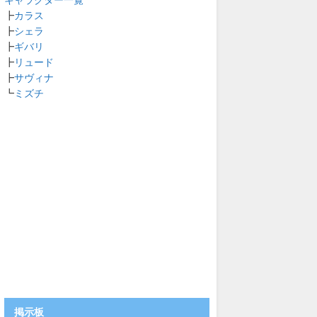
キャラクター一覧
┣
カラス
┣
シェラ
┣
ギバリ
┣
リュード
┣
サヴィナ
┗
ミズチ
掲示板