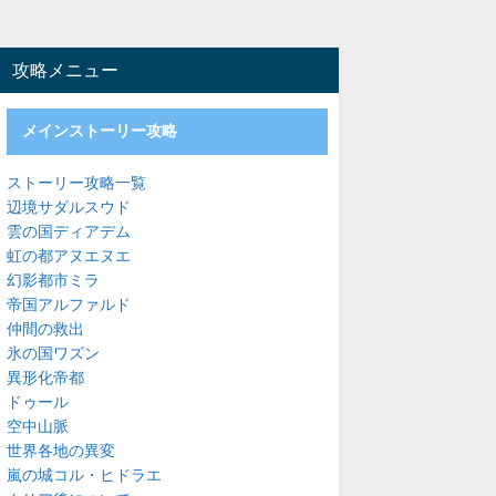
攻略メニュー
メインストーリー攻略
ストーリー攻略一覧
辺境サダルスウド
雲の国ディアデム
虹の都アヌエヌエ
幻影都市ミラ
帝国アルファルド
仲間の救出
氷の国ワズン
異形化帝都
ドゥール
空中山脈
世界各地の異変
嵐の城コル・ヒドラエ