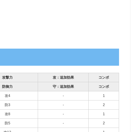
攻撃力
攻：追加効果
コンボ
防御力
守：追加効果
コンボ
攻4
-
1
防3
-
2
攻8
-
1
防5
-
2