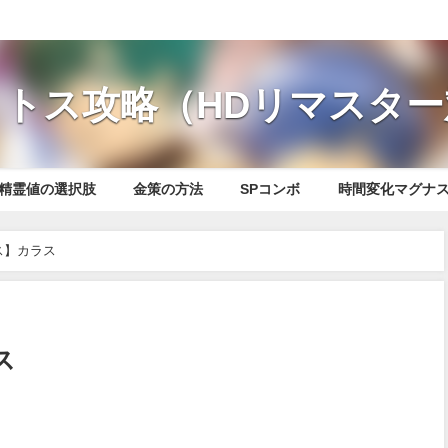
トス攻略（HDリマスター
精霊値の選択肢
金策の方法
SPコンボ
時間変化マグナ
ス】カラス
ス