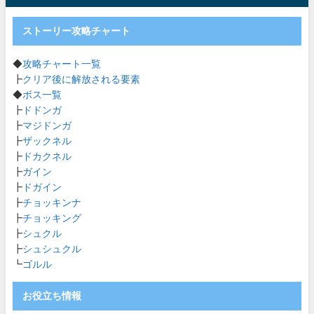
ストーリー攻略チャート
◆
攻略チャート一覧
┣
クリア後に解放される要素
◆
ボス一覧
┣
ドドンガ
┣
マジドンガ
┣
ザックネル
┣
ドカクネル
┣
ガイン
┣
ドガイン
┣
チョッキンナ
┣
チョッキング
┣
シュクル
┣
シュシュクル
┗
ゴルル
お役立ち情報