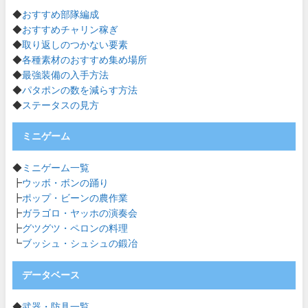
◆
おすすめ部隊編成
◆
おすすめチャリン稼ぎ
◆
取り返しのつかない要素
◆
各種素材のおすすめ集め場所
◆
最強装備の入手方法
◆
パタポンの数を減らす方法
◆
ステータスの見方
ミニゲーム
◆
ミニゲーム一覧
┣
ウッボ・ボンの踊り
┣
ポップ・ビーンの農作業
┣
ガラゴロ・ヤッホの演奏会
┣
グツグツ・ペロンの料理
┗
ブッシュ・シュシュの鍛冶
データベース
◆
武器・防具一覧