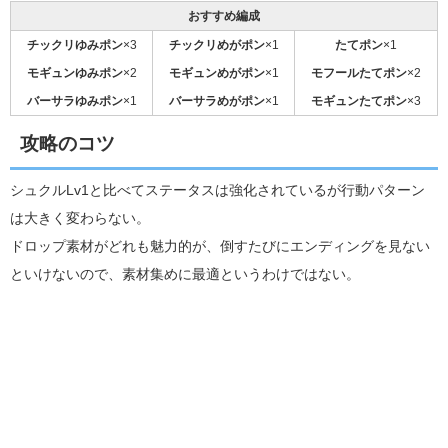
おすすめ編成
チックリゆみポン
×3
チックリめがポン
×1
たてポン
×1
モギュンゆみポン
×2
モギュンめがポン
×1
モフールたてポン
×2
バーサラゆみポン
×1
バーサラめがポン
×1
モギュンたてポン
×3
攻略のコツ
シュクルLv1と比べてステータスは強化されているが行動パターン
は大きく変わらない。
ドロップ素材がどれも魅力的が、倒すたびにエンディングを見ない
といけないので、素材集めに最適というわけではない。