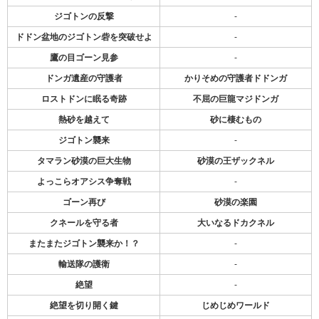
ジゴトンの反撃
-
ドドン盆地のジゴトン砦を突破せよ
-
鷹の目ゴーン見参
-
ドンガ遺産の守護者
かりそめの守護者ドドンガ
ロストドンに眠る奇跡
不屈の巨龍マジドンガ
熱砂を越えて
砂に棲むもの
ジゴトン襲来
-
タマラン砂漠の巨大生物
砂漠の王ザックネル
よっこらオアシス争奪戦
-
ゴーン再び
砂漠の楽園
クネールを守る者
大いなるドカクネル
またまたジゴトン襲来か！？
-
輸送隊の護衛
-
絶望
-
絶望を切り開く鍵
じめじめワールド