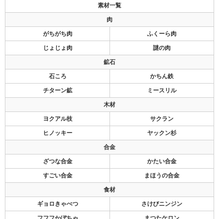
素材一覧
肉
がちがち肉
ふくーら肉
じょじょ肉
謎の肉
鉱石
石ころ
かちん鉄
チターン鉱
ミースリル
木材
ヨクアル枝
サクラン
ヒノッキー
ヤックン杉
合金
ざつな合金
かたい合金
すごい合金
まほうの合金
食材
ギョロきゃべつ
さけびニンジン
フフフかぼちゃ
まつたケロン