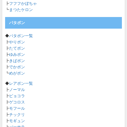
┣
フフフかぼちゃ
┗
まつたケロン
パタポン
◆
パタポン一覧
┣
やりポン
┣
たてポン
┣
ゆみポン
┣
きばポン
┣
でかポン
┗
めがポン
◆
レアポン一覧
┣
ノーマル
┣
ピョコラ
┣
ゲコロス
┣
モフール
┣
チックリ
┣
モギュン