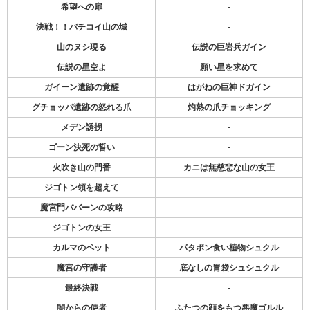
希望への扉
-
決戦！！バチコイ山の城
-
山のヌシ現る
伝説の巨岩兵ガイン
伝説の星空よ
願い星を求めて
ガイーン遺跡の覚醒
はがねの巨神ドガイン
グチョッパ遺跡の怒れる爪
灼熱の爪チョッキング
メデン誘拐
-
ゴーン決死の誓い
-
火吹き山の門番
カニは無慈悲な山の女王
ジゴトン領を超えて
-
魔宮門ババーンの攻略
-
ジゴトンの女王
-
カルマのペット
パタポン食い植物シュクル
魔宮の守護者
底なしの胃袋シュシュクル
最終決戦
-
闇からの使者
ふたつの顔をもつ悪魔ゴルル