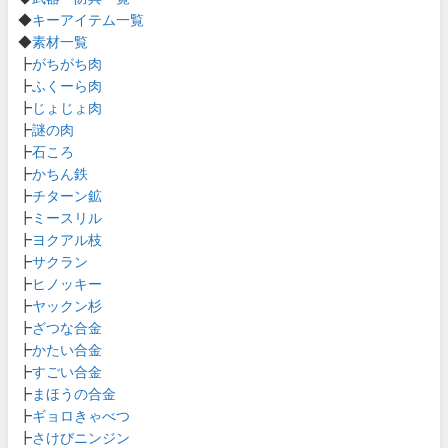
◆
キーアイテム一覧
◆
素材一覧
┣
がちがち肉
┣
ふくーら肉
┣
じょじょ肉
┣
謎の肉
┣
石ころ
┣
かちん鉄
┣
チターン鉱
┣
ミースリル
┣
ヨクアル枝
┣
サクラン
┣
ヒノッキー
┣
ヤックン杉
┣
ざつな合金
┣
かたい合金
┣
すごい合金
┣
まほうの合金
┣
ギョロきゃべつ
┣
さけびニンジン