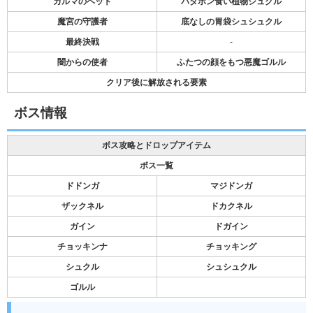
カルマのペット
パタポン食い植物シュクル
魔宮の守護者
底なしの胃袋シュシュクル
最終決戦
-
闇からの使者
ふたつの顔をもつ悪魔ゴルル
クリア後に解放される要素
ボス情報
ボス攻略とドロップアイテム
ボス一覧
ドドンガ
マジドンガ
ザックネル
ドカクネル
ガイン
ドガイン
チョッキンナ
チョッキング
シュクル
シュシュクル
ゴルル