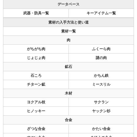
データベース
武器・防具一覧
キーアイテム一覧
素材の入手方法と使い道
素材一覧
肉
がちがち肉
ふくーら肉
じょじょ肉
謎の肉
鉱石
石ころ
かちん鉄
チターン鉱
ミースリル
木材
ヨクアル枝
サクラン
ヒノッキー
ヤックン杉
合金
ざつな合金
かたい合金