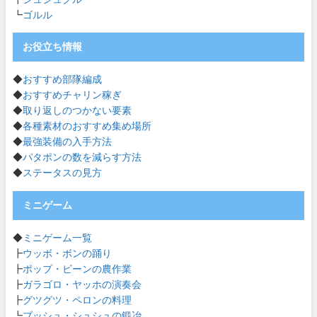
┗
ゴルル
お役立ち情報
◆
おすすめ部隊編成
◆
おすすめチャリン稼ぎ
◆
取り返しのつかない要素
◆
各種素材のおすすめ集め場所
◆
最強装備の入手方法
◆
パタポンの数を減らす方法
◆
ステータスの見方
ミニゲーム
◆
ミニゲーム一覧
┣
ウッボ・ボンの踊り
┣
ポップ・ビーンの農作業
┣
ガラゴロ・ヤッホの演奏会
┣
グツグツ・ペロンの料理
┗
ブッシュ・シュシュの鍛冶