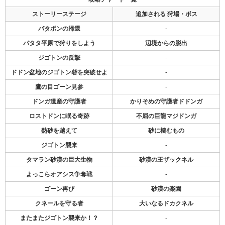
ストーリーステージ
追加される 狩場・ボス
パタポンの帰還
-
パタタ平原で狩りをしよう
辺境からの脱出
ジゴトンの反撃
-
ドドン盆地のジゴトン砦を突破せよ
-
鷹の目ゴーン見参
-
ドンガ遺産の守護者
かりそめの守護者ドドンガ
ロストドンに眠る奇跡
不屈の巨龍マジドンガ
熱砂を越えて
砂に棲むもの
ジゴトン襲来
-
タマラン砂漠の巨大生物
砂漠の王ザックネル
よっこらオアシス争奪戦
-
ゴーン再び
砂漠の楽園
クネールを守る者
大いなるドカクネル
またまたジゴトン襲来か！？
-