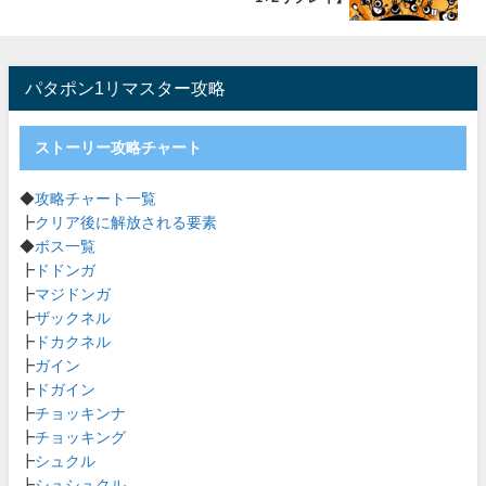
パタポン1リマスター攻略
ストーリー攻略チャート
◆
攻略チャート一覧
┣
クリア後に解放される要素
◆
ボス一覧
┣
ドドンガ
┣
マジドンガ
┣
ザックネル
┣
ドカクネル
┣
ガイン
┣
ドガイン
┣
チョッキンナ
┣
チョッキング
┣
シュクル
┣
シュシュクル