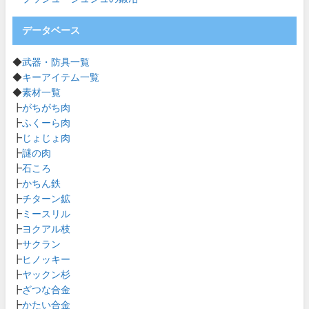
データベース
◆
武器・防具一覧
◆
キーアイテム一覧
◆
素材一覧
┣
がちがち肉
┣
ふくーら肉
┣
じょじょ肉
┣
謎の肉
┣
石ころ
┣
かちん鉄
┣
チターン鉱
┣
ミースリル
┣
ヨクアル枝
┣
サクラン
┣
ヒノッキー
┣
ヤックン杉
┣
ざつな合金
┣
かたい合金