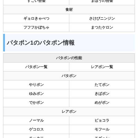
すごい合金
まほうの合金
食材
ギョロきゃべつ
さけびニンジン
フフフかぼちゃ
まつたケロン
パタポン1のパタポン情報
パタポンの性能
パタポン一覧
レアポン一覧
パタポン
やりポン
たてポン
ゆみポン
きばポン
でかポン
めがポン
レアポン
ノーマル
ピョコラ
ゲコロス
モフール