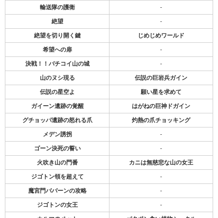
輸送隊の護衛
-
絶望
-
絶望を切り開く鍵
じめじめワールド
希望への扉
-
決戦！！バチコイ山の城
-
山のヌシ現る
伝説の巨岩兵ガイン
伝説の星空よ
願い星を求めて
ガイーン遺跡の覚醒
はがねの巨神ドガイン
グチョッパ遺跡の怒れる爪
灼熱の爪チョッキング
メデン誘拐
-
ゴーン決死の誓い
-
火吹き山の門番
カニは無慈悲な山の女王
ジゴトン領を超えて
-
魔宮門ババーンの攻略
-
ジゴトンの女王
-