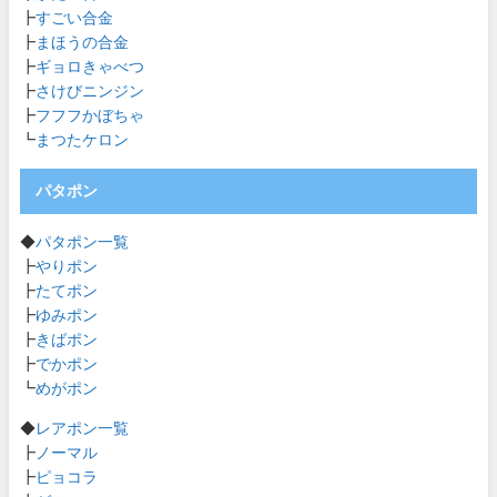
┣
すごい合金
┣
まほうの合金
┣
ギョロきゃべつ
┣
さけびニンジン
┣
フフフかぼちゃ
┗
まつたケロン
パタポン
◆
パタポン一覧
┣
やりポン
┣
たてポン
┣
ゆみポン
┣
きばポン
┣
でかポン
┗
めがポン
◆
レアポン一覧
┣
ノーマル
┣
ピョコラ