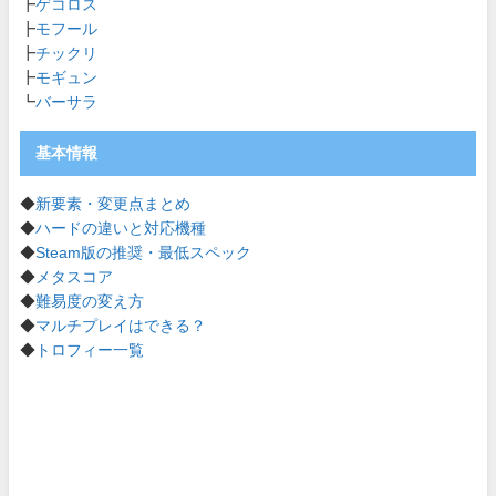
┣
ゲコロス
┣
モフール
┣
チックリ
┣
モギュン
┗
バーサラ
基本情報
◆
新要素・変更点まとめ
◆
ハードの違いと対応機種
◆
Steam版の推奨・最低スペック
◆
メタスコア
◆
難易度の変え方
◆
マルチプレイはできる？
◆
トロフィー一覧