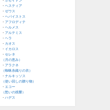
・
ポセイドン
・
ヘスティア
・
ゼウス
・
ヘパイストス
・
アフロディテ
・
ヘルメス
・
アルテミス
・
ヘラ
・
カオス
・
イカロス
・
セレネ
（月の恵み）
・
アラクネ
（蜘蛛糸織りの衣）
・
ナルキッソス
（使い回しの贈り物）
・
エコー
（愁いの残響）
・
ハデス