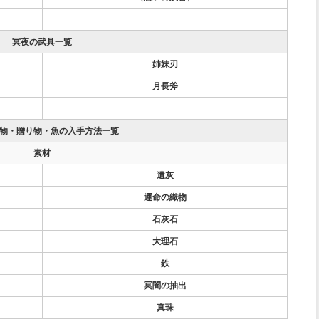
冥夜の武具一覧
姉妹刃
月長斧
物・贈り物・魚の入手方法一覧
素材
遺灰
運命の織物
石灰石
大理石
鉄
冥闇の抽出
真珠