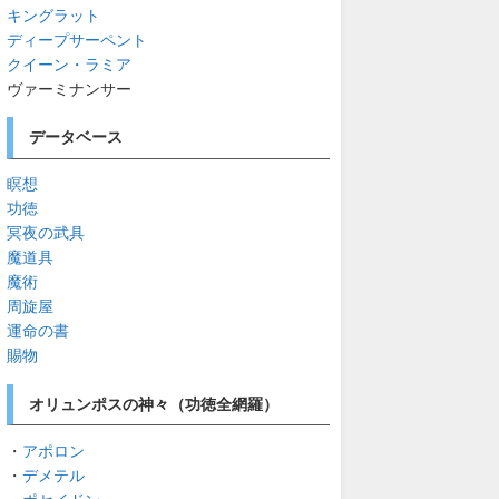
キングラット
ディープサーペント
クイーン・ラミア
ヴァーミナンサー
データベース
瞑想
功徳
冥夜の武具
魔道具
魔術
周旋屋
運命の書
賜物
オリュンポスの神々（功徳全網羅）
・
アポロン
・
デメテル