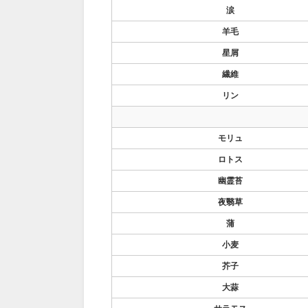
涙
羊毛
星屑
繊維
リン
モリュ
ロトス
幽霊苔
夜翳草
蒲
小麦
芥子
大蒜