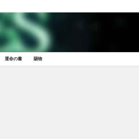
運命の書
賜物