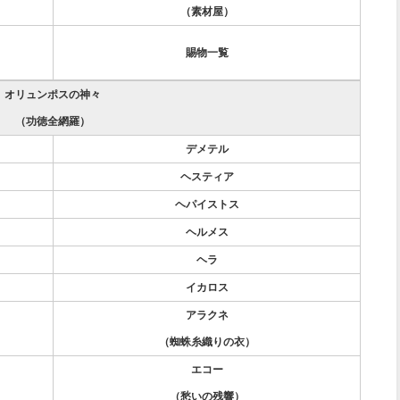
（素材屋）
賜物一覧
オリュンポスの神々
（功徳全網羅）
デメテル
ヘスティア
ヘパイストス
ヘルメス
ヘラ
イカロス
アラクネ
（蜘蛛糸織りの衣）
エコー
（愁いの残響）