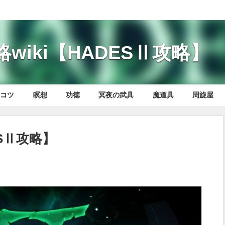
wiki【HADESⅡ攻略】
のコツ
瞑想
功徳
冥夜の武具
魔道具
周旋屋
ESⅡ攻略】