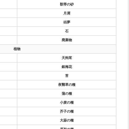
獣帯の砂
月屑
凶夢
石
廃棄物
植物
天狗茸
銀梅花
苔
夜翳草の種
蒲の種
小麦の種
芥子の種
大蒜の種