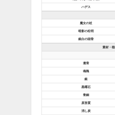
ハデス
魔女の杖
暗影の松明
銀白の頭骨
素材・植
遺骨
魂魄
銀
黒曜石
青銅
原形質
消し炭