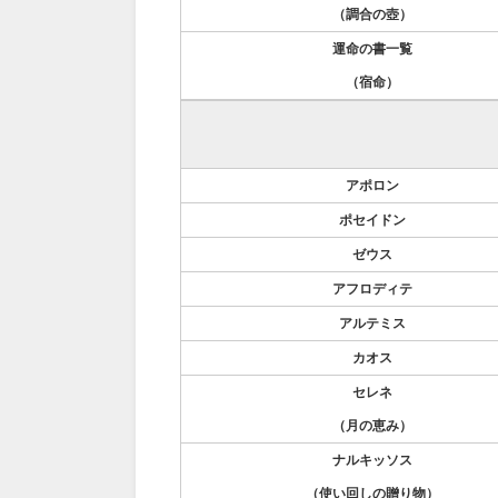
（調合の壺）
運命の書一覧
（宿命）
アポロン
ポセイドン
ゼウス
アフロディテ
アルテミス
カオス
セレネ
（月の恵み）
ナルキッソス
（使い回しの贈り物）