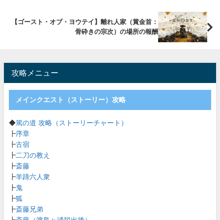
【ゴースト・オブ・ヨウテイ】離れ人家（賞金首：
骨砕きの宗次）の場所の報酬
攻略メニュー
メインクエスト（ストーリー）攻略
◆
篤の道 攻略（ストーリーチャート）
┣
序章
┣
古宿
┣
二刀の教え
┣
斎藤
┣
羊蹄六人衆
┣
鬼
┣
狐
┣
斎藤兄弟
┣
斎藤（渡島ヶ浦脱出後）