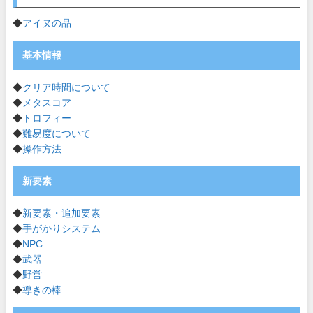
◆
アイヌの品
基本情報
◆
クリア時間について
◆
メタスコア
◆
トロフィー
◆
難易度について
◆
操作方法
新要素
◆
新要素・追加要素
◆
手がかりシステム
◆
NPC
◆
武器
◆
野営
◆
導きの棒