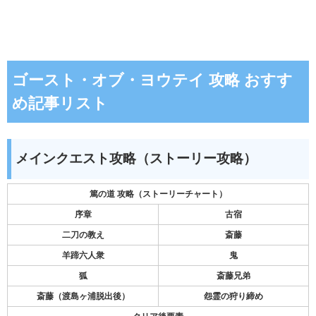
ゴースト・オブ・ヨウテイ 攻略 おすす
め記事リスト
メインクエスト攻略（ストーリー攻略）
篤の道 攻略（ストーリーチャート）
序章
古宿
二刀の教え
斎藤
羊蹄六人衆
鬼
狐
斎藤兄弟
斎藤（渡島ヶ浦脱出後）
怨霊の狩り締め