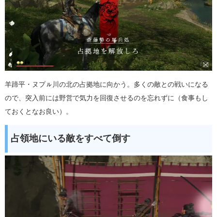
羊蹄平・ヌプㇽ川の北の占拠地に向かう。多くの敵との戦いになる
ので、突入前には野営で気力を回復させるのを忘れずに（食事もし
ておくとなお良い）。
占領地にいる敵をすべて倒す