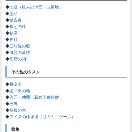
◆
地蔵（旅人の地図・占拠地）
◆
墨絵
◆
稽古台
◆
狼との絆
◆
秘湯
◆
神社
◆
三味線の歌
◆
御霊の墓標
◆
稲荷の祠
その他のタスク
◆
賞金首
◆
思い出の地
◆
師匠・仲間（新武器種解放）
◆
石碑
◆
勝負の木
◆
アイヌの修練場（弓のミニゲーム）
収集