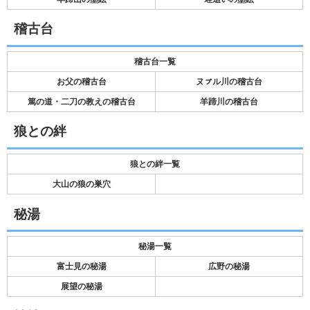
稽古台
稽古台一覧
お父の稽古台
ヌㇷ゚ル川の稽古台
篤の道・二刀の教えの稽古台
羊蹄川の稽古台
狼との絆
狼との絆一覧
大山の狼の巣穴
秘湯
秘湯一覧
富士見の秘湯
広野の秘湯
展望の秘湯