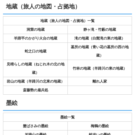
地蔵（旅人の地図・占拠地）
地蔵（旅人の地図・占拠地）一覧
洞窟の地蔵
静ヶ滝・竹藪の地蔵
羊蹄平のかがり火台の地蔵
滝の地蔵（白髭滝の東の地蔵）
墓所の地蔵（青い花の墓所の西の地
蛇之口の地蔵
蔵）
見晴らしの地蔵（ねじれ木の北の地
竹林の地蔵（羊蹄川の東の地蔵）
蔵）
岩山の地蔵（羊蹄川の北東の地蔵）
離れ人家
斎藤勢の雇兵処
墨絵
墨絵一覧
蟹ばさみの墨絵
梅鶴の墨絵
羊蹄山の墨絵
蛙追いの墨絵