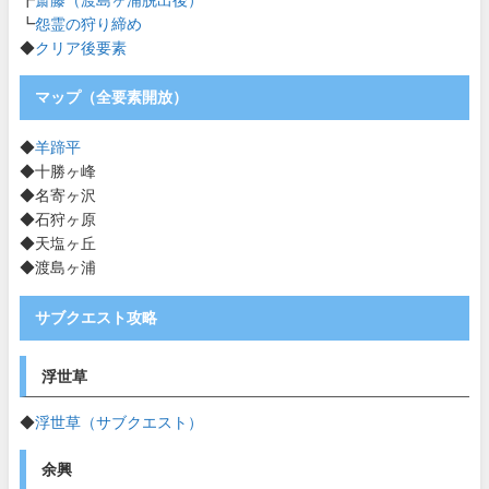
┗
怨霊の狩り締め
◆
クリア後要素
マップ（全要素開放）
◆
羊蹄平
◆十勝ヶ峰
◆名寄ヶ沢
◆石狩ヶ原
◆天塩ヶ丘
◆渡島ヶ浦
サブクエスト攻略
浮世草
◆
浮世草（サブクエスト）
余興