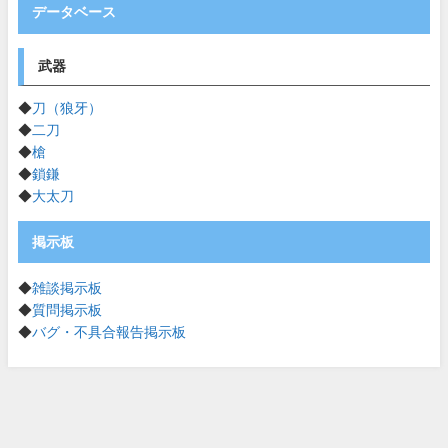
データベース
武器
◆
刀（狼牙）
◆
二刀
◆
槍
◆
鎖鎌
◆
大太刀
掲示板
◆
雑談掲示板
◆
質問掲示板
◆
バグ・不具合報告掲示板