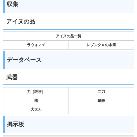
収集
アイヌの品
アイヌの品一覧
ラウォマㇷ゚
レプンクㇽの水筒
データベース
武器
刀（狼牙）
二刀
槍
鎖鎌
大太刀
掲示板