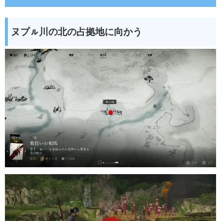
ヌプㇽ川の北の占拠地に向かう