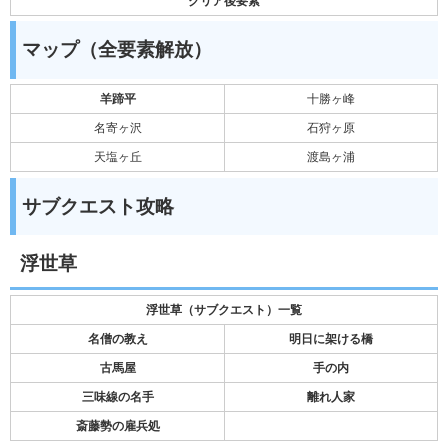
クリア後要素
マップ（全要素解放）
羊蹄平
十勝ヶ峰
名寄ヶ沢
石狩ヶ原
天塩ヶ丘
渡島ヶ浦
サブクエスト攻略
浮世草
浮世草（サブクエスト）一覧
名僧の教え
明日に架ける橋
古馬屋
手の内
三味線の名手
離れ人家
斎藤勢の雇兵処