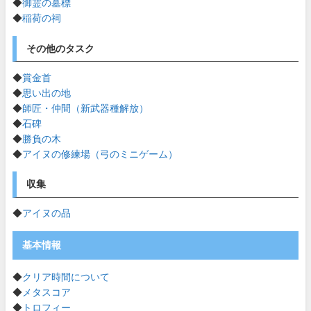
◆
御霊の墓標
◆
稲荷の祠
その他のタスク
◆
賞金首
◆
思い出の地
◆
師匠・仲間（新武器種解放）
◆
石碑
◆
勝負の木
◆
アイヌの修練場（弓のミニゲーム）
収集
◆
アイヌの品
基本情報
◆
クリア時間について
◆
メタスコア
◆
トロフィー