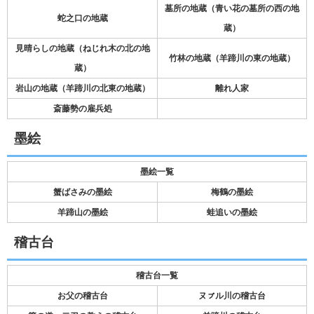
墓所の地蔵（青い花の墓所の西の地
蛇之口の地蔵
蔵）
見晴らしの地蔵（ねじれ木の北の地
竹林の地蔵（羊蹄川の東の地蔵）
蔵）
岩山の地蔵（羊蹄川の北東の地蔵）
離れ人家
斎藤勢の雇兵処
墨絵
墨絵一覧
蟹ばさみの墨絵
梅鶴の墨絵
羊蹄山の墨絵
蛙追いの墨絵
稽古台
稽古台一覧
お父の稽古台
ヌㇷ゚ル川の稽古台