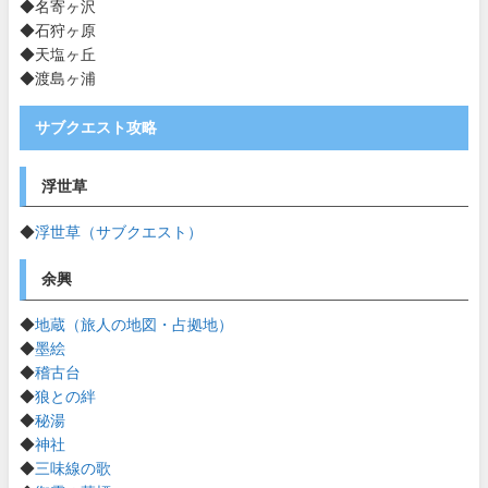
◆名寄ヶ沢
◆石狩ヶ原
◆天塩ヶ丘
◆渡島ヶ浦
サブクエスト攻略
浮世草
◆
浮世草（サブクエスト）
余興
◆
地蔵（旅人の地図・占拠地）
◆
墨絵
◆
稽古台
◆
狼との絆
◆
秘湯
◆
神社
◆
三味線の歌