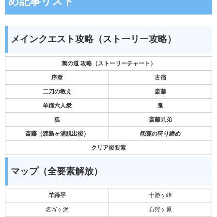
め記事リスト
メインクエスト攻略（ストーリー攻略）
篤の道 攻略（ストーリーチャート）
序章
古宿
二刀の教え
斎藤
羊蹄六人衆
鬼
狐
斎藤兄弟
斎藤（渡島ヶ浦脱出後）
怨霊の狩り締め
クリア後要素
マップ（全要素解放）
羊蹄平
十勝ヶ峰
名寄ヶ沢
石狩ヶ原