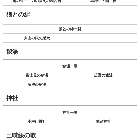
篤の道・二刀の教えの稽古台
羊蹄川の稽古台
狼との絆
狼との絆一覧
大山の狼の巣穴
秘湯
秘湯一覧
富士見の秘湯
広野の秘湯
展望の秘湯
神社
神社一覧
小根山神社
羊蹄神社
三味線の歌