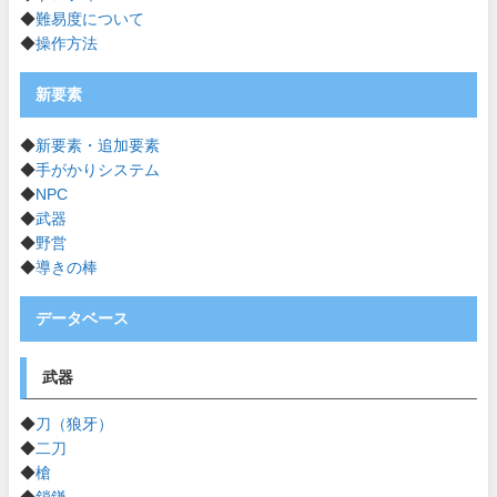
◆
難易度について
◆
操作方法
新要素
◆
新要素・追加要素
◆
手がかりシステム
◆
NPC
◆
武器
◆
野営
◆
導きの棒
データベース
武器
◆
刀（狼牙）
◆
二刀
◆
槍