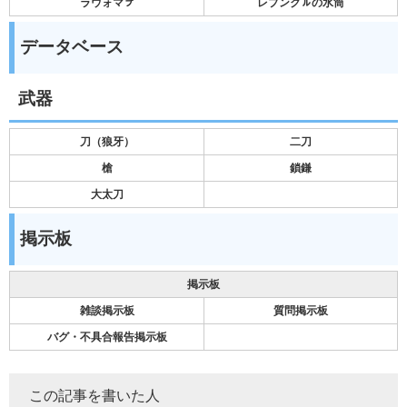
ラウォマㇷ゚
レプンクㇽの水筒
データベース
武器
刀（狼牙）
二刀
槍
鎖鎌
大太刀
掲示板
掲示板
雑談掲示板
質問掲示板
バグ・不具合報告掲示板
この記事を書いた人