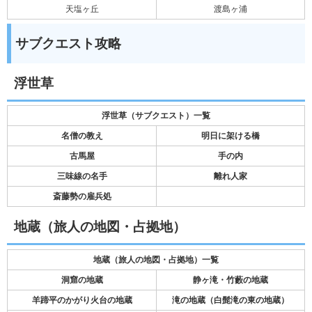
天塩ヶ丘
渡島ヶ浦
サブクエスト攻略
浮世草
浮世草（サブクエスト）一覧
名僧の教え
明日に架ける橋
古馬屋
手の内
三味線の名手
離れ人家
斎藤勢の雇兵処
地蔵（旅人の地図・占拠地）
地蔵（旅人の地図・占拠地）一覧
洞窟の地蔵
静ヶ滝・竹藪の地蔵
羊蹄平のかがり火台の地蔵
滝の地蔵（白髭滝の東の地蔵）