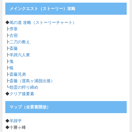
メインクエスト（ストーリー）攻略
◆
篤の道 攻略（ストーリーチャート）
┣
序章
┣
古宿
┣
二刀の教え
┣
斎藤
┣
羊蹄六人衆
┣
鬼
┣
狐
┣
斎藤兄弟
┣
斎藤（渡島ヶ浦脱出後）
┗
怨霊の狩り締め
◆
クリア後要素
マップ（全要素開放）
◆
羊蹄平
◆十勝ヶ峰