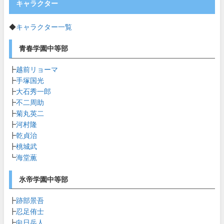
キャラクター
◆
キャラクター一覧
青春学園中等部
┣
越前リョーマ
┣
手塚国光
┣
大石秀一郎
┣
不二周助
┣
菊丸英二
┣
河村隆
┣
乾貞治
┣
桃城武
┗
海堂薫
氷帝学園中等部
┣
跡部景吾
┣
忍足侑士
┣
向日岳人