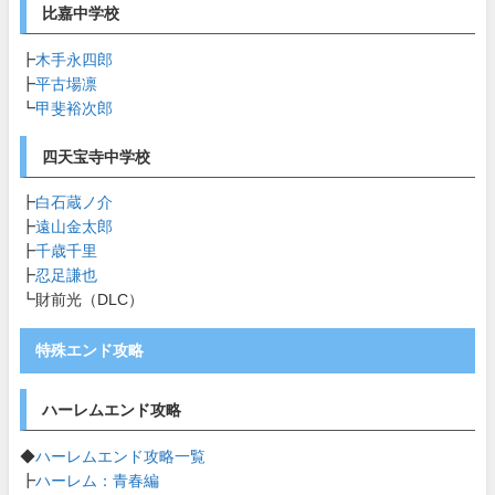
比嘉中学校
┣
木手永四郎
┣
平古場凛
┗
甲斐裕次郎
四天宝寺中学校
┣
白石蔵ノ介
┣
遠山金太郎
┣
千歳千里
┣
忍足謙也
┗財前光（DLC）
特殊エンド攻略
ハーレムエンド攻略
◆
ハーレムエンド攻略一覧
┣
ハーレム：青春編