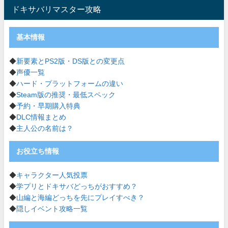
ドキサバリマスター攻略
基本情報
◆
新要素とPS2版・DS版との変更点
◆
声優一覧
◆
ハード・プラットフォームの違い
◆
Steam版の推奨・最低スペック
◆
予約・早期購入特典
◆
DLC情報まとめ
◆
主人公の名前は？
お役立ち情報
◆
キャラクター人気投票
◆
学プリとドキサバどっちがおすすめ？
◆
山編と海編どっちを先にプレイすべき？
◆
隠しイベント攻略一覧