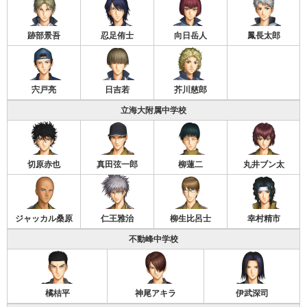
跡部景吾
忍足侑士
向日岳人
鳳長太郎
宍戸亮
日吉若
芥川慈郎
立海大附属中学校
切原赤也
真田弦一郎
柳蓮二
丸井ブン太
ジャッカル桑原
仁王雅治
柳生比呂士
幸村精市
不動峰中学校
橘桔平
神尾アキラ
伊武深司