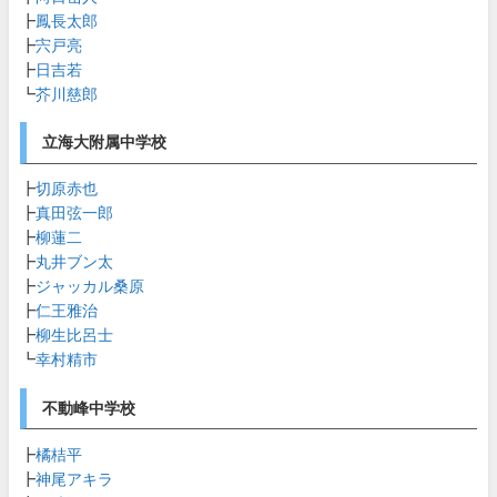
┣
鳳長太郎
┣
宍戸亮
┣
日吉若
┗
芥川慈郎
立海大附属中学校
┣
切原赤也
┣
真田弦一郎
┣
柳蓮二
┣
丸井ブン太
┣
ジャッカル桑原
┣
仁王雅治
┣
柳生比呂士
┗
幸村精市
不動峰中学校
┣
橘桔平
┣
神尾アキラ