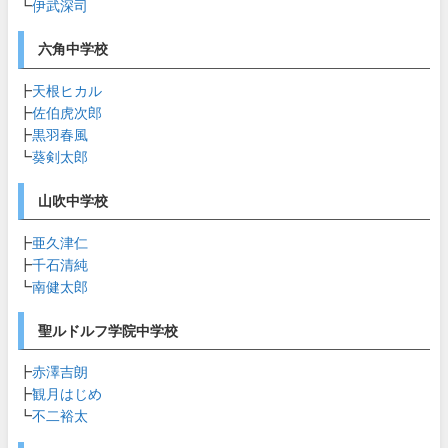
┗
伊武深司
六角中学校
┣
天根ヒカル
┣
佐伯虎次郎
┣
黒羽春風
┗
葵剣太郎
山吹中学校
┣
亜久津仁
┣
千石清純
┗
南健太郎
聖ルドルフ学院中学校
┣
赤澤吉朗
┣
観月はじめ
┗
不二裕太