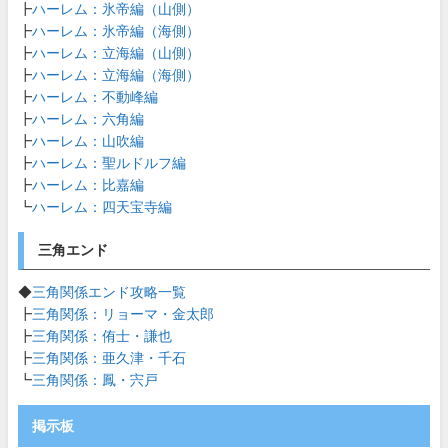
┣
ハーレム：氷帝編（山側）
┣
ハーレム：氷帝編（海側）
┣
ハーレム：立海編（山側）
┣
ハーレム：立海編（海側）
┣
ハーレム：不動峰編
┣
ハーレム：六角編
┣
ハーレム：山吹編
┣
ハーレム：聖ルドルフ編
┣
ハーレム：比嘉編
┗
ハーレム：四天宝寺編
三角エンド
◆
三角関係エンド攻略一覧
┣
三角関係：リョーマ・金太郎
┣
三角関係：侑士・謙也
┣
三角関係：亜久津・千石
┗
三角関係：鳳・宍戸
掲示板