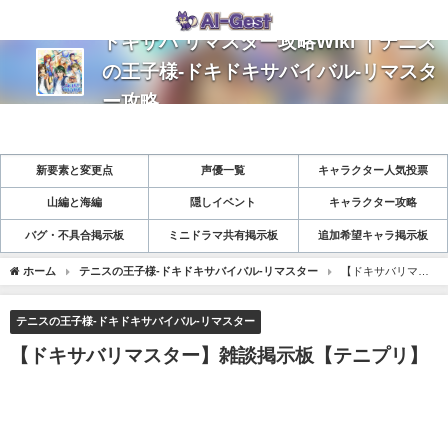
ドキサバ リマスター攻略Wiki ｜テニス
の王子様-ドキドキサバイバル-リマスタ
ー攻略
新要素と変更点
声優一覧
キャラクター人気投票
山編と海編
隠しイベント
キャラクター攻略
バグ・不具合掲示板
ミニドラマ共有掲示板
追加希望キャラ掲示板
ホーム
テニスの王子様-ドキドキサバイバル-リマスター
【ドキサバリマス
ター】雑談掲示板【テニプリ】
テニスの王子様-ドキドキサバイバル-リマスター
【ドキサバリマスター】雑談掲示板【テニプリ】