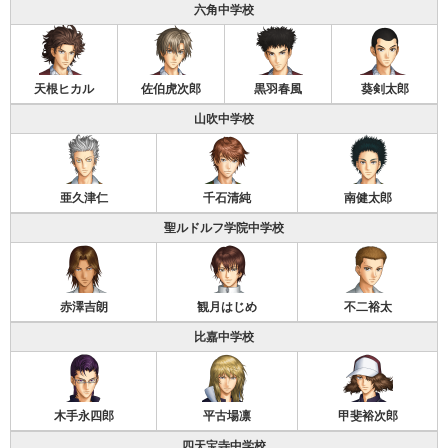
六角中学校
天根ヒカル
佐伯虎次郎
黒羽春風
葵剣太郎
山吹中学校
亜久津仁
千石清純
南健太郎
聖ルドルフ学院中学校
赤澤吉朗
観月はじめ
不二裕太
比嘉中学校
木手永四郎
平古場凛
甲斐裕次郎
四天宝寺中学校