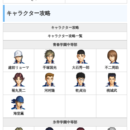
キャラクター攻略
キャラクター攻略
キャラクター攻略一覧
青春学園中等部
越前リョーマ
手塚国光
大石秀一郎
不二周助
菊丸英二
河村隆
乾貞治
桃城武
海堂薫
氷帝学園中等部