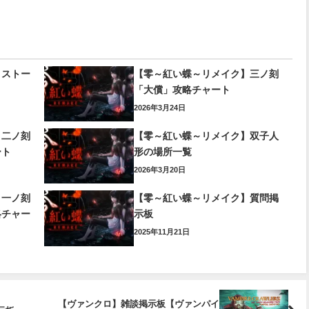
】ストー
【零～紅い蝶～リメイク】三ノ刻
「大償」攻略チャート
2026年3月24日
】二ノ刻
【零～紅い蝶～リメイク】双子人
ート
形の場所一覧
2026年3月20日
】一ノ刻
【零～紅い蝶～リメイク】質問掲
略チャー
示板
2025年11月21日
【ヴァンクロ】雑談掲示板【ヴァンパイ