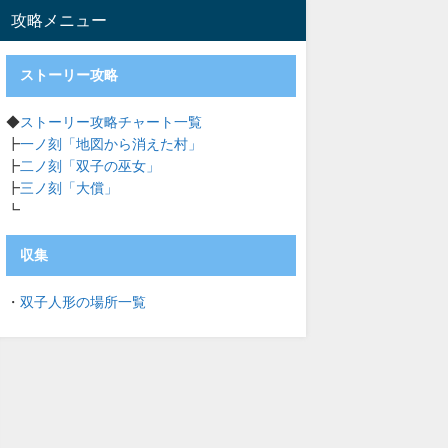
攻略メニュー
ストーリー攻略
◆
ストーリー攻略チャート一覧
┣
一ノ刻「地図から消えた村」
┣
二ノ刻「双子の巫女」
┣
三ノ刻「大償」
┗
収集
・
双子人形の場所一覧