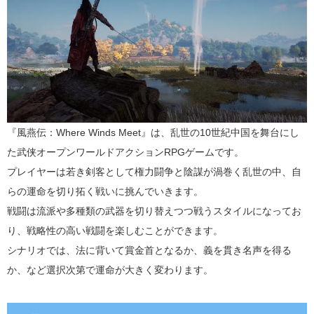
『風燕伝：Where Winds Meet』は、乱世の10世紀中国を舞台にし
た武侠オープンワールドアクションRPGゲームです。
プレイヤーは若き剣客として権力闘争と陰謀が渦巻く乱世の中、自
らの運命を切り拓く戦いに挑んでいきます。
戦闘は流派や多種類の武器を切り替えつつ戦うスタイルになってお
り、戦略性の高い戦闘を楽しむことができます。
シナリオでは、法に背いて賞金首となるか、義を貫き名声を得る
か、など選択次第で運命が大きく変わります。