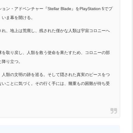
ベンチャー『Stellar Blade』をPlayStation 5でプ
、いま幕を開ける。
され、地上は荒廃し、残された僅かな人類は宇宙コロニーへ
球を取り戻し、人類を救う使命を果たすため、コロニーの部
と降り立つ。
、人類の文明の跡を巡る。そして隠された真実のピースをつ
ないことに気づく。その行く手には、幾重もの困難が待ち受