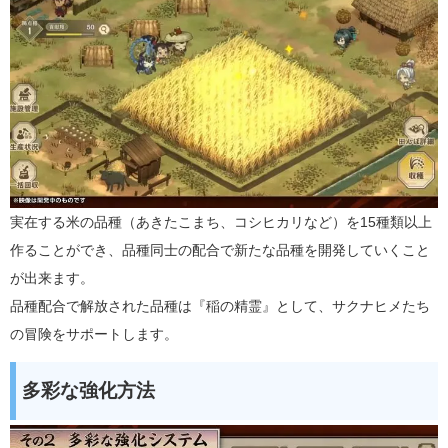
実在する米の品種（あきたこまち、コシヒカリなど）を15種類以上
作ることができ、品種同士の配合で新たな品種を開発していくこと
が出来ます。
品種配合で解放された品種は『稲の精霊』として、サクナヒメたち
の冒険をサポートします。
多彩な強化方法