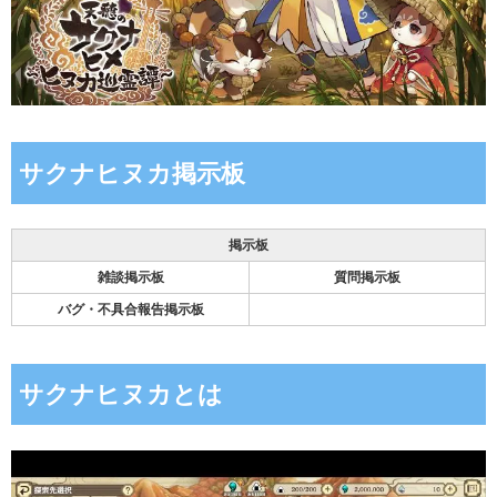
サクナヒヌカ掲示板
掲示板
雑談掲示板
質問掲示板
バグ・不具合報告掲示板
サクナヒヌカとは