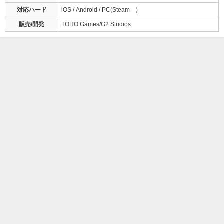
対応ハード
iOS / Android / PC(Steam®)
販売/開発
TOHO Games/G2 Studios