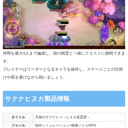
仲間を最大4人まで編成し、稲の精霊と一緒にクエストに挑戦できま
す。
プレイヤーはリーダーとなるキャラを操作し、ステージごとの仕掛
けや罠を避けながら戦いましょう。
サクナヒヌカ製品情報
タイトル
天穂のサクナヒメ～ヒヌカ巡霊譚～
ジャンル
稲作シミュレーション×探索バトルRPG