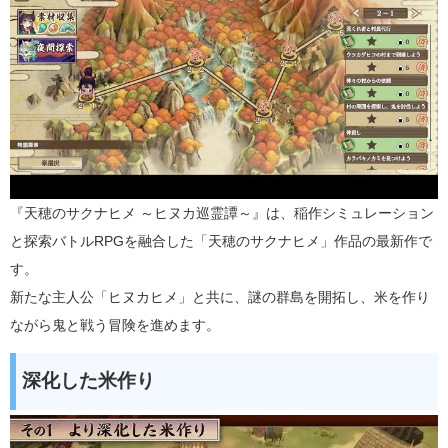
『天穂のサクナヒメ ～ヒヌカ巡霊譚～』は、稲作シミュレーション
と探索バトルRPGを融合した「天穂のサクナヒメ」作品の最新作で
す。
新たな主人公「ヒヌカヒメ」と共に、謎の群島を開拓し、米を作り
ながら鬼と戦う冒険を進めます。
深化した米作り