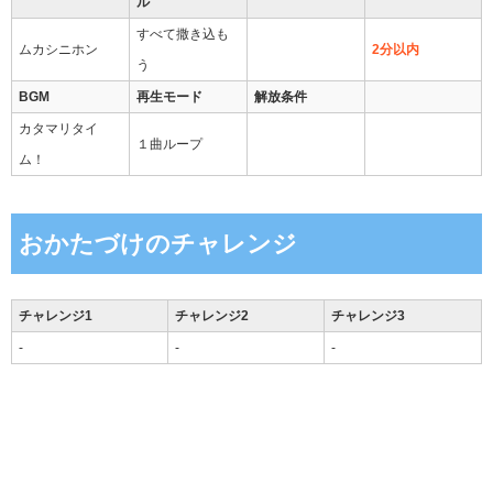
ル
すべて撒き込も
ムカシニホン
∞
2分以内
う
BGM
再生モード
解放条件
カタマリタイ
１曲ループ
ム！
おかたづけのチャレンジ
チャレンジ1
チャレンジ2
チャレンジ3
-
-
-