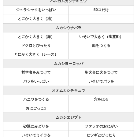
ハルカムカシチキュウ
ジュラシックをいっぱい
50コだけ
とにかく大きく（池）
ムカシウナバラ
とにかく大きく（海）
いそいで大きく（幽霊船）
ドクロとぴったり
船をつくる
とにかく大きく（レース）
ムカシヨーロッパ
哲学者をみつけて
聖火台に火をつけて
バラをいっぱい
いそいでバラを
オオムカシチキュウ
ハニワをつくる
穴をほる
おにごっこ1
ムカシエジプト
砂漠にみどりを
ファラオのおねがい
いそいでミイラを
ヒツギとぴったり