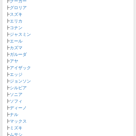
┣
クーガー
┣
グロリア
┣
スズキ
┣
エリカ
┣
コナン
┣
ジャスミン
┣
エール
┣
カズマ
┣
ガルーダ
┣
アヤ
┣
アイザック
┣
エッジ
┣
ジョンソン
┣
シルビア
┣
ソニア
┣
ソフィ
┣
ディーノ
┣
ナル
┣
マックス
┣
ミズキ
┣
ムサシ