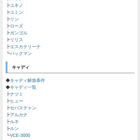
┣
ユキノ
┣
ユミン
┣
リン
┣
ローズ
┣
ガンゴル
┣
リリス
┣
エスカテリーナ
┗
パックマン
キャディ
◆
キャディ解放条件
◆
キャディ一覧
┣
ナツミ
┣
ヒュー
┣
セバスチャン
┣
アルカナ
┣
ルネ
┣
ルン
┗
VCE-3000