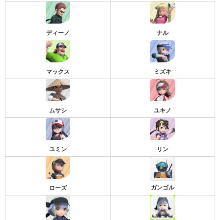
ディーノ
ナル
マックス
ミズキ
ムサシ
ユキノ
ユミン
リン
ガンゴル
ローズ