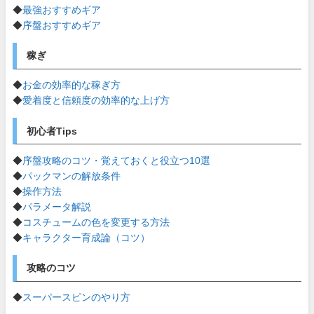
◆
最強おすすめギア
◆
序盤おすすめギア
稼ぎ
◆
お金の効率的な稼ぎ方
◆
愛着度と信頼度の効率的な上げ方
初心者Tips
◆
序盤攻略のコツ・覚えておくと役立つ10選
◆
パックマンの解放条件
◆
操作方法
◆
パラメータ解説
◆
コスチュームの色を変更する方法
◆
キャラクター育成論（コツ）
攻略のコツ
◆
スーパースピンのやり方