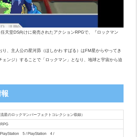
日に任天堂DS向けに発売されたアクションRPGで、『ロックマン
。
おり、主人公の星河昴（ほしかわ すばる）はFM星からやってき
チェンジ）することで「ロックマン」となり、地球と宇宙から迫
情報
（流星のロックマンパーフェクトコレクション収録）
RPG
PlayStation®5 / PlayStation®4 /