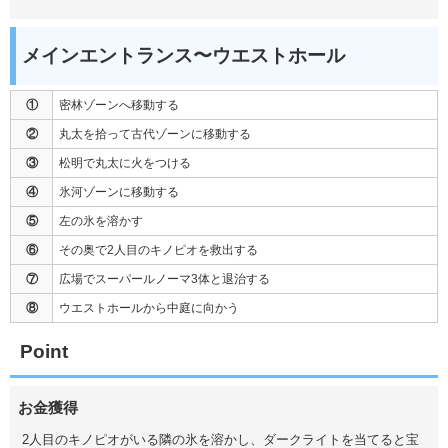
メインエントランス〜ウエストホール
①
密林ゾーンへ移動する
②
丸太を拾って古代ゾーンに移動する
③
松明で丸太に火をつける
④
氷河ゾーンに移動する
⑤
左の氷を溶かす
⑥
その奥で2人目のキノピオを救出する
⑦
広場でスーパールノーマ3体と退治する
⑧
ウエストホールから中庭に向かう
Point
お金獲得
2人目のキノピオがいる隣の氷を溶かし、ダークライトを当てると宝