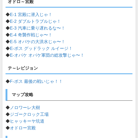
オドロ～宮殿
◆
E-1 宮殿に潜入じゃ！
◆
E-2 ダブルトラブルじゃ！
◆
E-3 汽車に乗り遅れるな〜！
◆
E-4 奇襲作戦じゃ〜！
◆
E-5 オバケの大洪水じゃ〜！
◆
E-ボス グッドラック ルイージ！
◆
E-オバケ オバケ軍団の総攻撃じゃ〜！
テ～レビジョン
◆
F-ボス 最後の戦いじゃ！！
マップ攻略
◆
ノロワーレ大樹
◆
ジゴークロック工場
◆
ヒャッキーヤ坑道
◆
オドロー宮殿