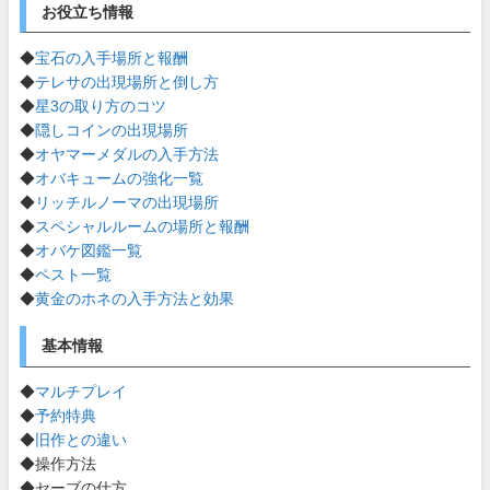
お役立ち情報
◆
宝石の入手場所と報酬
◆
テレサの出現場所と倒し方
◆
星3の取り方のコツ
◆
隠しコインの出現場所
◆
オヤマーメダルの入手方法
◆
オバキュームの強化一覧
◆
リッチルノーマの出現場所
◆
スペシャルルームの場所と報酬
◆
オバケ図鑑一覧
◆
ペスト一覧
◆
黄金のホネの入手方法と効果
基本情報
◆
マルチプレイ
◆
予約特典
◆
旧作との違い
◆操作方法
◆セーブの仕方