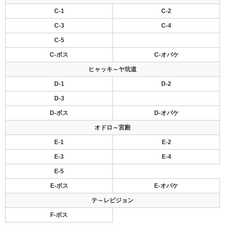
C-1
C-2
C-3
C-4
C-5
C-ボス
C-オバケ
ヒャッキ～ヤ坑道
D-1
D-2
D-3
D-ボス
D-オバケ
オドロ～宮殿
E-1
E-2
E-3
E-4
E-5
E-ボス
E-オバケ
テ～レビジョン
F-ボス