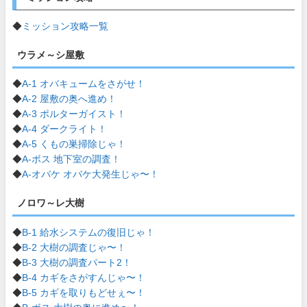
◆
ミッション攻略一覧
ウラメ～シ屋敷
◆
A-1 オバキュームをさがせ！
◆
A-2 屋敷の奥へ進め！
◆
A-3 ポルターガイスト！
◆
A-4 ダークライト！
◆
A-5 くもの巣掃除じゃ！
◆
A-ボス 地下室の調査！
◆
A-オバケ オバケ大発生じゃ〜！
ノロワ～レ大樹
◆
B-1 給水システムの復旧じゃ！
◆
B-2 大樹の調査じゃ〜！
◆
B-3 大樹の調査パート2！
◆
B-4 カギをさがすんじゃ〜！
◆
B-5 カギを取りもどせぇ〜！