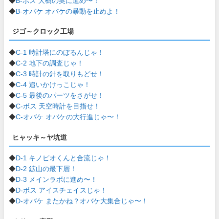
◆
B-ボス 大樹の奥に進め〜！
◆
B-オバケ オバケの暴動を止めよ！
ジゴ～クロック工場
◆
C-1 時計塔にのぼるんじゃ！
◆
C-2 地下の調査じゃ！
◆
C-3 時計の針を取りもどせ！
◆
C-4 追いかけっこじゃ！
◆
C-5 最後のパーツをさがせ！
◆
C-ボス 天空時計を目指せ！
◆
C-オバケ オバケの大行進じゃ〜！
ヒャッキ～ヤ坑道
◆
D-1 キノピオくんと合流じゃ！
◆
D-2 鉱山の最下層！
◆
D-3 メインラボに進め〜！
◆
D-ボス アイスチェイスじゃ！
◆
D-オバケ またかね？オバケ大集合じゃ〜！