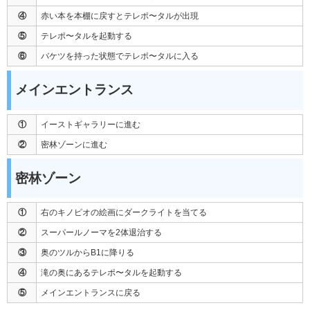
④
赤い本を本棚に戻すとテレポ〜タルが出現
⑤
テレポ〜タルを起動する
⑥
バケツを持った状態でテレポ〜タルに入る
メインエントランス
①
イーストギャラリーに進む
②
密林ゾーンに進む
密林ゾーン
①
右のキノピオの絵画にダークライトを当てる
②
スーパールノーマを2体退治する
③
奥のツルからB1に降りる
④
滝の奥にあるテレポ〜タルを起動する
⑤
メインエントランスに戻る