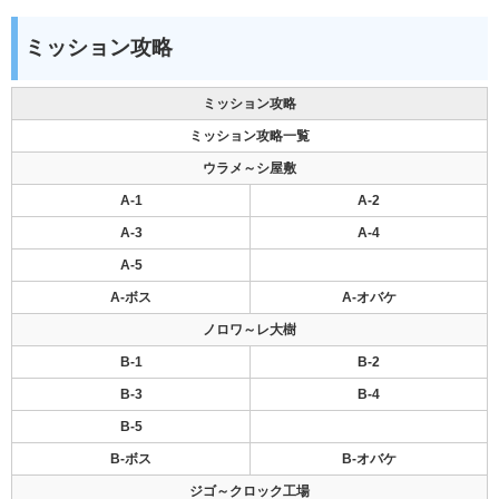
ミッション攻略
ミッション攻略
ミッション攻略一覧
ウラメ～シ屋敷
A-1
A-2
A-3
A-4
A-5
A-ボス
A-オバケ
ノロワ～レ大樹
B-1
B-2
B-3
B-4
B-5
B-ボス
B-オバケ
ジゴ～クロック工場