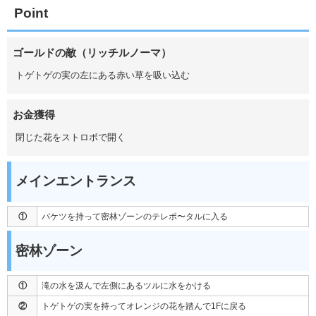
Point
ゴールドの敵（リッチルノーマ）
トゲトゲの実の左にある赤い草を吸い込む
お金獲得
閉じた花をストロボで開く
メインエントランス
①
バケツを持って密林ゾーンのテレポ〜タルに入る
密林ゾーン
①
滝の水を汲んで左側にあるツルに水をかける
②
トゲトゲの実を持ってオレンジの花を踏んで1Fに戻る