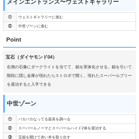
メインエントランス〜ウェストギャラリー
①
ウェストギャラリーに進む
②
中世ゾーンに進む
Point
宝石（ダイヤモンド04）
右側の石像にダークライトを当てて、鎖を実体化させる。鎖を引いて
階段に隠し金庫が現れたらストロボで開く。現れたスーパールブリー
を退治すると入手できる
中世ゾーン
①
パカパカなってる器具を調べる
②
スーパールノーマとスーパールハイド2体を退治する
③
宝箱を開けて赤い本を取り出す