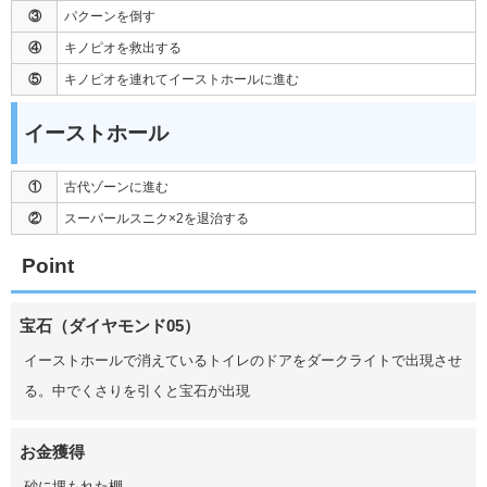
③
パクーンを倒す
④
キノピオを救出する
⑤
キノピオを連れてイーストホールに進む
イーストホール
①
古代ゾーンに進む
②
スーパールスニク×2を退治する
Point
宝石（ダイヤモンド05）
イーストホールで消えているトイレのドアをダークライトで出現させ
る。中でくさりを引くと宝石が出現
お金獲得
砂に埋もれた棚