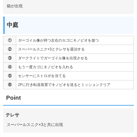
箱が出現
中庭
①
ガーゴイル像が持つ左右のカゴにキノピオを放つ
②
スーパールスニク×3とテレサを退治する
③
ダークライトでガーゴイル像を出現させる
④
もう一度カゴにキノピオを入れる
⑤
センサーにストロボを当てる
⑥
2Fに行き転送装置でキノピオを送るとミッションクリア
Point
テレサ
スーパールスニク×3と共に出現