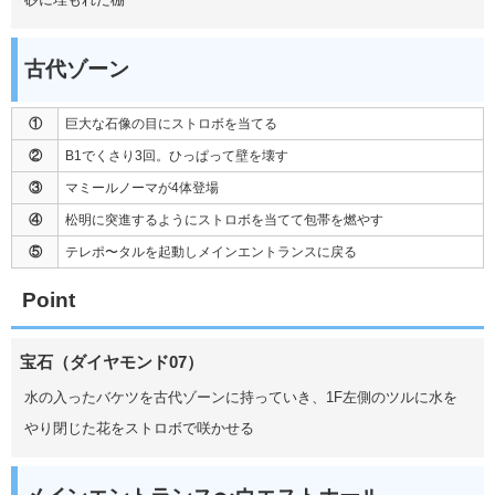
古代ゾーン
①
巨大な石像の目にストロボを当てる
②
B1でくさり3回。ひっぱって壁を壊す
③
マミールノーマが4体登場
④
松明に突進するようにストロボを当てて包帯を燃やす
⑤
テレポ〜タルを起動しメインエントランスに戻る
Point
宝石（ダイヤモンド07）
水の入ったバケツを古代ゾーンに持っていき、1F左側のツルに水を
やり閉じた花をストロボで咲かせる