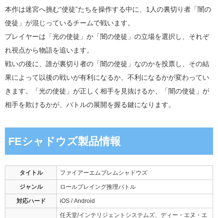
本作は迷宮へ挑む“使徒”たちを操作する中に、1人の裏切り者「闇の
使徒」が混じっているチームで戦います。
プレイヤーは「光の使徒」か「闇の使徒」の立場を選択し、それぞ
れ視点から物語を追います。
戦いの後に、誰が裏切り者の「闇の使徒」なのかを投票し、その結
果によって以後の戦いが有利になるか、不利になるかが変わってい
きます。「光の使徒」が正しく相手を見抜けるか、「闇の使徒」が
相手を欺けるかが、バトルの展開を握る鍵になります。
FEシャドウズ製品情報
タイトル
ファイアーエムブレムシャドウズ
ジャンル
ロールプレイング推理バトル
対応ハード
iOS / Android
任天堂/インテリジェントシステムズ、ディー・エヌ・エ