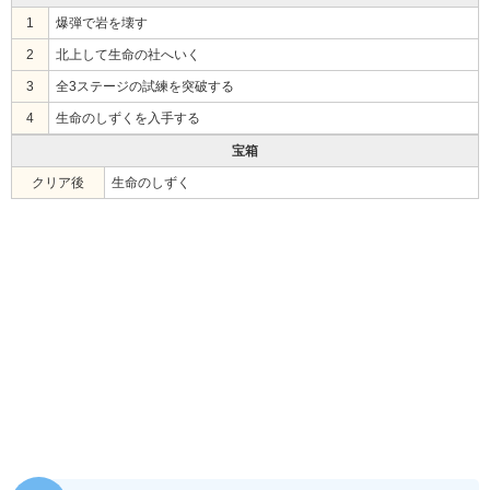
1
爆弾で岩を壊す
2
北上して生命の社へいく
3
全3ステージの試練を突破する
4
生命のしずくを入手する
宝箱
クリア後
生命のしずく