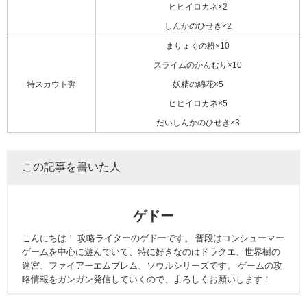
ヒヒイロカネ×2
しんかのひせき×2
まりょくの粉×10
スライムのかんむり×10
特スカウト弾
妖精の綿花×5
ヒヒイロカネ×5
だいしんかのひせき×3
この記事を書いた人
ゲドー
こんにちは！ 攻略ライターのゲドーです。 普段はコンシューマー
ゲームを中心に遊んでいて、特に好きなのはドラクエ、世界樹の
迷宮、ファイアーエムブレム、ソウルシリーズです。 ゲームの攻
略情報をガンガン発信していくので、よろしくお願いします！