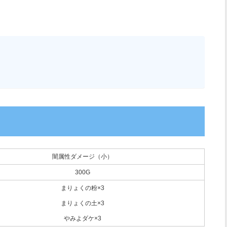
闇属性ダメージ（小）
300G
まりょくの粉×3
まりょくの土×3
やみよダケ×3